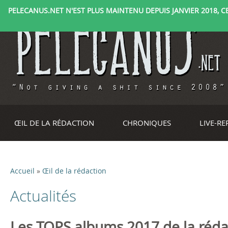
PELECANUS.NET N'EST PLUS MAINTENU DEPUIS JANVIER 2018, CE 
ŒIL DE LA RÉDACTION
CHRONIQUES
LIVE-R
Accueil
»
Œil de la rédaction
V
Actualités
o
u
Les TOPS albums 2017 de la réda
P