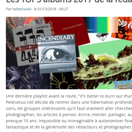
s
a
Par
baktelraalis
le
01/13/2018 - 00:27
ê
g
t
e
e
s
s
i
c
i
Une dernière playlist avant la route, "
It's better to burn out tha
Pelecanus.net décide de rentrer dans une hibernation profonde. Le
soirs, les groupes intéressants qu'il faut vraiment aller chercher
photographier, les articles à penser, écrire, monter, partager,
presque 10 ans. Impossible ou inimaginable à autonomiser fina
fantastique et de la générosité des rédacteurs et photographes 