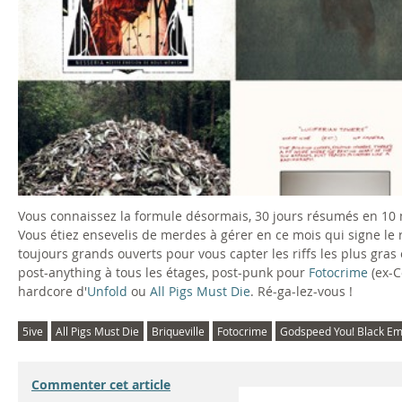
Vous connaissez la formule désormais, 30 jours résumés en 10
Vous étiez ensevelis de merdes à gérer en ce mois qui signe le re
toujours grands ouverts pour vous capter les riffs les plus gras 
post-anything à tous les étages, post-punk pour
Fotocrime
(ex-C
hardcore d'
Unfold
ou
All Pigs Must Die
. Ré-ga-lez-vous !
5ive
All Pigs Must Die
Briqueville
Fotocrime
Godspeed You! Black E
Commenter cet article