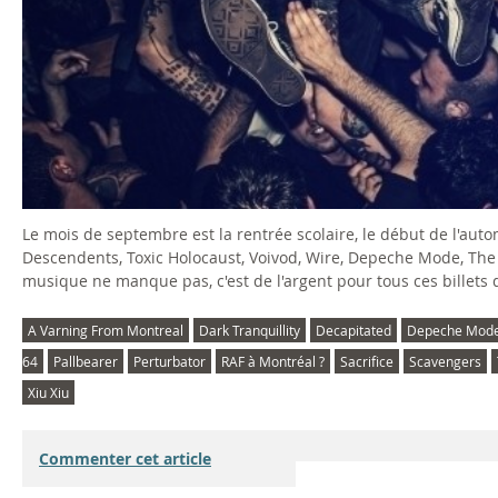
Le mois de septembre est la rentrée scolaire, le début de l'autom
Descendents, Toxic Holocaust, Voivod, Wire, Depeche Mode, The P
musique ne manque pas, c'est de l'argent pour tous ces billets
A Varning From Montreal
Dark Tranquillity
Decapitated
Depeche Mod
64
Pallbearer
Perturbator
RAF à Montréal ?
Sacrifice
Scavengers
Xiu Xiu
Commenter cet article