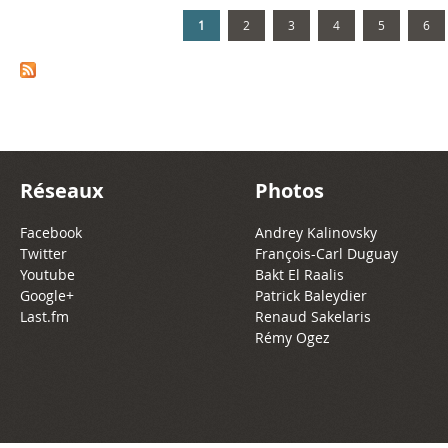
1
2
3
4
5
6
Réseaux
Photos
Facebook
Andrey Kalinovsky
Twitter
François-Carl Duguay
Youtube
Bakt El Raalis
Google+
Patrick Baleydier
Last.fm
Renaud Sakelaris
Rémy Ogez