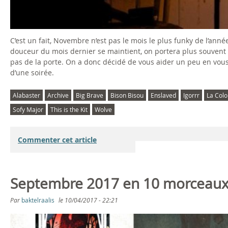
C’est un fait, Novembre n’est pas le mois le plus funky de l’année
douceur du mois dernier se maintient, on portera plus souvent un
pas de la porte. On a donc décidé de vous aider un peu en vou
d’une soirée.
Alabaster
Archive
Big Brave
Bison Bisou
Enslaved
Igorrr
La Colo
Sofy Major
This is the Kit
Wolve
Commenter cet article
Septembre 2017 en 10 morceau
Par
baktelraalis
le
10/04/2017 - 22:21