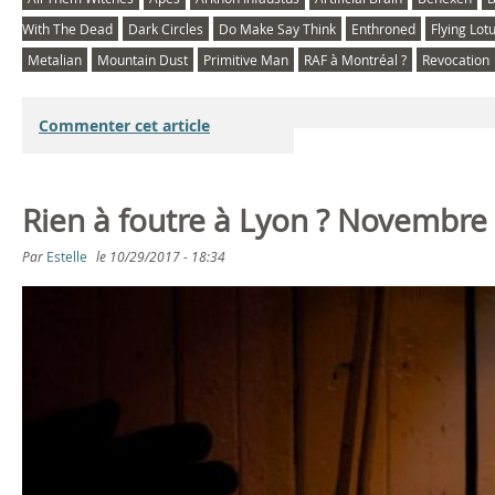
With The Dead
Dark Circles
Do Make Say Think
Enthroned
Flying Lot
Metalian
Mountain Dust
Primitive Man
RAF à Montréal ?
Revocation
Commenter cet article
Rien à foutre à Lyon ? Novembre
Par
Estelle
le
10/29/2017 - 18:34