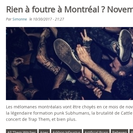
Rien à foutre à Montréal ? Nove
Par
Simonne
le
10/30/2017 - 21:27
Les mélomanes montréalais vont être choyés en ce mois de nove
la légendaire formation punk Subhumans, la brutalité de Cattle 
concert de Trap Them, et bien plus.
All Them Witches
Apes
Arkhon Infaustus
Artificial Brain
Behexen
B