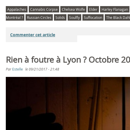
Appalaches
Cannabis Corpse
Chelsea Wolfe
Elder
Harley Flanagan
Montréal ?
Russian Circles
Solids
Soulfly
Suffocation
The Black Dah
Commenter cet article
Rien à foutre à Lyon ? Octobre 2
Par
Estelle
le
09/21/2017 - 21:48