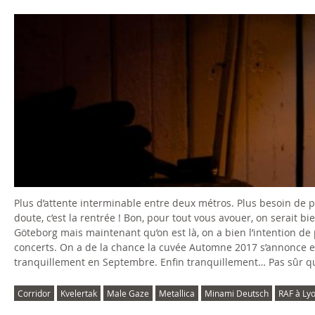
Plus d’attente interminable entre deux métros. Plus besoin de 
doute, c’est la rentrée ! Bon, pour tout vous avouer, on serait b
Göteborg mais maintenant qu’on est là, on a bien l’intention de p
concerts. On a de la chance la cuvée Automne 2017 s’annonce 
tranquillement en Septembre. Enfin tranquillement… Pas sûr que 
Corridor
Kvelertak
Male Gaze
Metallica
Minami Deutsch
RAF à Lyo