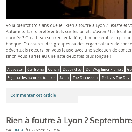
Voilà bientôt trois ans que le "Rien à foutre à Lyon ?" existe et
Automne. Tarifs préférentiels sur les billets d’avion / les locatio
d’année ? On a beau se creuser la tête, rien ne semble expliqu
banque. Du coup si des groupes ou des organisateurs de concert
d’éventuels retours, on vous laisse avec une sélection de concert
sinon vous auriez eu une liste deux fois plus longue !
Alabaster
Car Bomb
Conan
Death Alley
Der Weg Einer Freiheit
Go
Regarde les hommes tomber
Satan
The Discussion
Today Is The Day
Commenter cet article
Rien à foutre à Lyon ? Septembr
Par
Estelle
le
09/09/2017 - 11:38