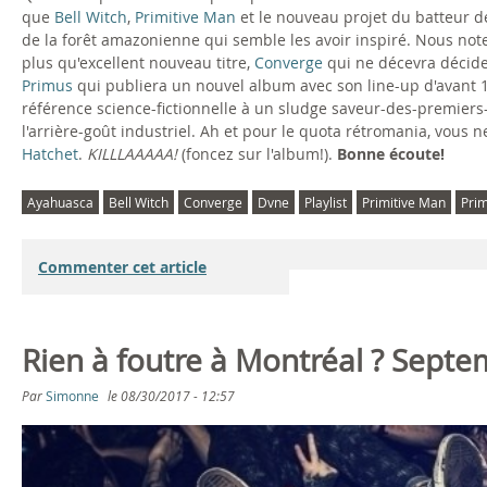
que
Bell Witch
,
Primitive Man
et le nouveau projet du batteur 
de la forêt amazonienne qui semble les avoir inspiré. Nous not
plus qu'excellent nouveau titre,
Converge
qui ne décevra décid
Primus
qui publiera un nouvel album avec son line-up d'avant 
référence science-fictionnelle à un sludge saveur-des-premiers
l'arrière-goût industriel. Ah et pour le quota rétromania, vou
Hatchet
.
KILLLAAAAA!
(foncez sur l'album!).
Bonne écoute!
Ayahuasca
Bell Witch
Converge
Dvne
Playlist
Primitive Man
Pri
Commenter cet article
Rien à foutre à Montréal ? Sept
Par
Simonne
le
08/30/2017 - 12:57