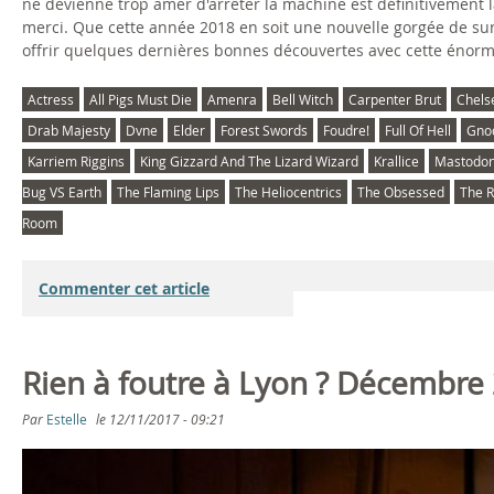
ne devienne trop amer d'arrêter la machine est définitivement là.
merci. Que cette année 2018 en soit une nouvelle gorgée de surp
offrir quelques dernières bonnes découvertes avec cette énorme
Actress
All Pigs Must Die
Amenra
Bell Witch
Carpenter Brut
Chels
Drab Majesty
Dvne
Elder
Forest Swords
Foudre!
Full Of Hell
Gno
Karriem Riggins
King Gizzard And The Lizard Wizard
Krallice
Mastodo
Bug VS Earth
The Flaming Lips
The Heliocentrics
The Obsessed
The R
Room
Commenter cet article
Rien à foutre à Lyon ? Décembre
Par
Estelle
le
12/11/2017 - 09:21