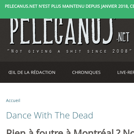
PELECANUS.NET N'EST PLUS MAINTENU DEPUIS JANVIER 2018, CE 
ŒIL DE LA RÉDACTION
CHRONIQUES
LIVE-R
Accueil
V
Dance With The Dead
o
u
Rien à foutre à Montréal ? 