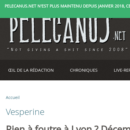
PELECANUS.NET N'EST PLUS MAINTENU DEPUIS JANVIER 2018, CE 
ŒIL DE LA RÉDACTION
CHRONIQUES
LIVE-R
Accueil
V
Vesperine
o
u
Rien à foutre à Lyon ? Déce