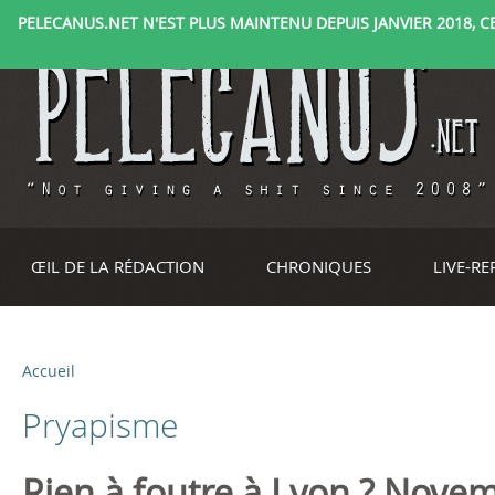
PELECANUS.NET N'EST PLUS MAINTENU DEPUIS JANVIER 2018, CE 
ŒIL DE LA RÉDACTION
CHRONIQUES
LIVE-R
Accueil
V
Pryapisme
o
u
Rien à foutre à Lyon ? Nove