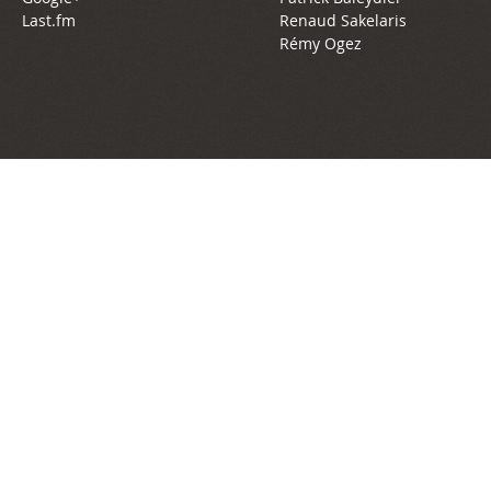
Last.fm
Renaud Sakelaris
Rémy Ogez