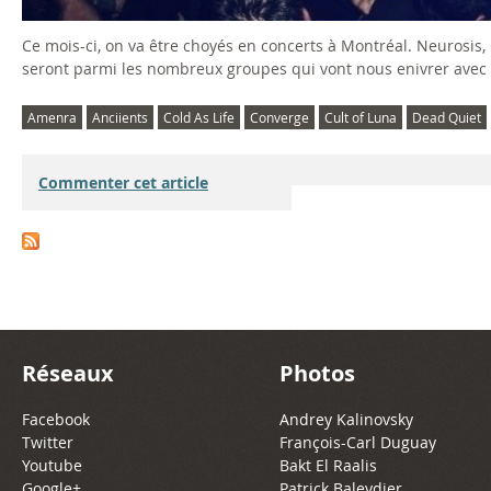
Ce mois-ci, on va être choyés en concerts à Montréal. Neurosis
seront parmi les nombreux groupes qui vont nous enivrer avec
Amenra
Anciients
Cold As Life
Converge
Cult of Luna
Dead Quiet
Commenter cet article
Réseaux
Photos
Facebook
Andrey Kalinovsky
Twitter
François-Carl Duguay
Youtube
Bakt El Raalis
Google+
Patrick Baleydier