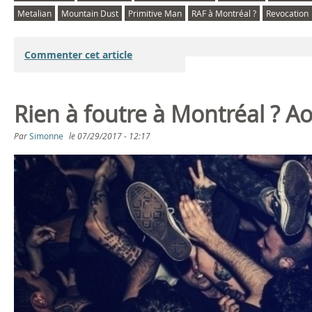
Metalian
Mountain Dust
Primitive Man
RAF à Montréal ?
Revocation
Commenter cet article
Rien à foutre à Montréal ? A
Par
Simonne
le
07/29/2017 - 12:17