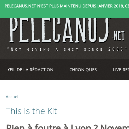
PELECANUS.NET N'EST PLUS MAINTENU DEPUIS JANVIER 2018, CE 
ŒIL DE LA RÉDACTION
CHRONIQUES
LIVE-R
Accueil
V
This is the Kit
o
u
Rien à foutre à Lyon ? Nove