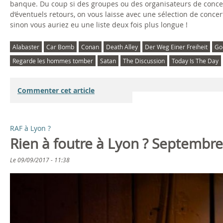
banque. Du coup si des groupes ou des organisateurs de concert
d’éventuels retours, on vous laisse avec une sélection de concert
sinon vous auriez eu une liste deux fois plus longue !
Alabaster
Car Bomb
Conan
Death Alley
Der Weg Einer Freiheit
Go
Regarde les hommes tomber
Satan
The Discussion
Today Is The Day
Commenter cet article
RAF à Lyon ?
Rien à foutre à Lyon ? Septembr
Le
09/09/2017 - 11:38