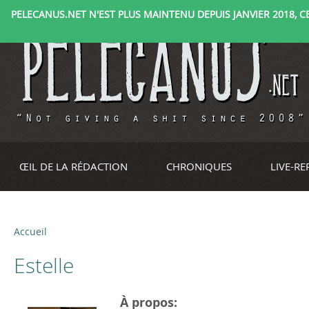
PELECANUS.NET N'EST PLUS MAINTENU DEPUIS JANVIER 2018, CE 
ŒIL DE LA RÉDACTION
CHRONIQUES
LIVE-R
Accueil
V
Estelle
o
u
À propos: