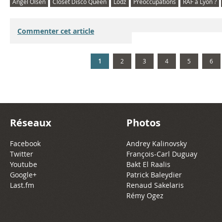
Angel Olsen
Closet Disco Queen
Lodz
Preoccupations
RAF à Lyon ?
Commenter cet article
1
2
3
4
5
6
Réseaux
Photos
Facebook
Andrey Kalinovsky
Twitter
François-Carl Duguay
Youtube
Bakt El Raalis
Google+
Patrick Baleydier
Last.fm
Renaud Sakelaris
Rémy Ogez