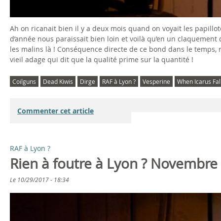
Ah on ricanait bien il y a deux mois quand on voyait les papillo
d’année nous paraissait bien loin et voilà qu’en un claquement 
les malins là ! Conséquence directe de ce bond dans le temps, 
vieil adage qui dit que la qualité prime sur la quantité !
Coilguns
Dead Kiwis
Dirge
RAF à Lyon ?
Vesperine
When Icarus Fal
Commenter cet article
RAF à Lyon ?
Rien à foutre à Lyon ? Novembre
Le
10/29/2017 - 18:34