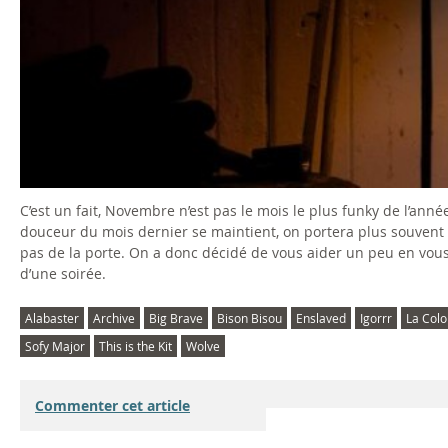
C’est un fait, Novembre n’est pas le mois le plus funky de l’année
douceur du mois dernier se maintient, on portera plus souvent un
pas de la porte. On a donc décidé de vous aider un peu en vou
d’une soirée.
Alabaster
Archive
Big Brave
Bison Bisou
Enslaved
Igorrr
La Colo
Sofy Major
This is the Kit
Wolve
Commenter cet article