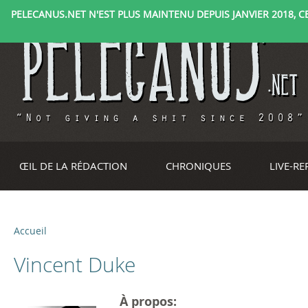
PELECANUS.NET N'EST PLUS MAINTENU DEPUIS JANVIER 2018, CE 
ŒIL DE LA RÉDACTION
CHRONIQUES
LIVE-R
Accueil
V
Vincent Duke
o
u
À propos: