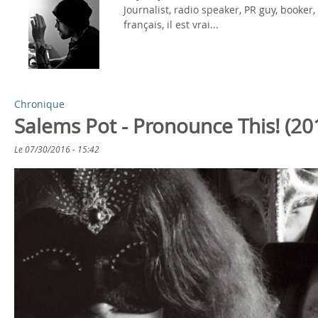
Journalist, radio speaker, PR guy, booker
s
français, il est vrai...
ê
P
t
a
e
Chronique
g
Salems Pot - Pronounce This! (20
s
e
Le
07/30/2016 - 15:42
i
s
c
i