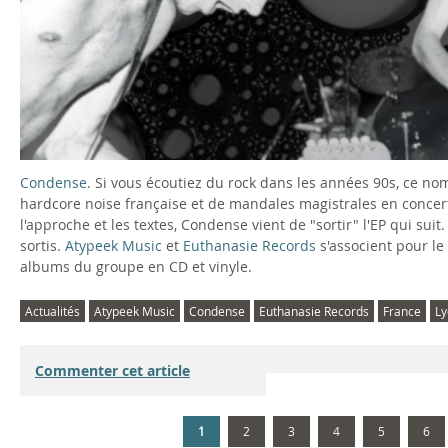
Condense
. Si vous écoutiez du rock dans les années 90s, ce 
hardcore noise française et de mandales magistrales en concert.
l'approche et les textes, Condense vient de "sortir" l'EP qui su
sortis.
Atypeek Music
et
Euthanasie Records
s'associent pour le 
albums du groupe en CD et vinyle.
Actualités
Atypeek Music
Condense
Euthanasie Records
France
Ly
Commenter cet article
1
2
3
4
5
6