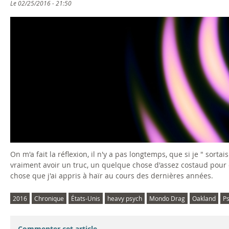
Le
02/25/2016 - 21:50
On m'a fait la réflexion, il n'y a pas longtemps, que si je " sorta
vraiment avoir un truc, un quelque chose d'assez costaud pour 
chose que j'ai appris à haïr au cours des dernières années.
2016
Chronique
États-Unis
heavy psych
Mondo Drag
Oakland
P
Commenter cet article