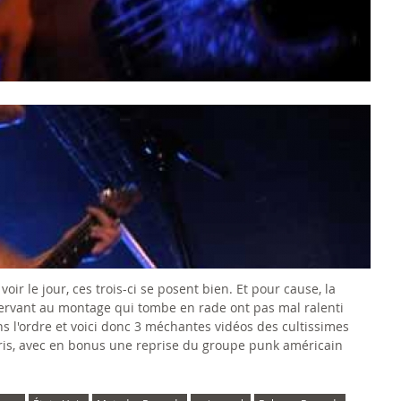
voir le jour, ces trois-ci se posent bien. Et pour cause, la
 servant au montage qui tombe en rade ont pas mal ralenti
ans l'ordre et voici donc 3 méchantes vidéos des cultissimes
ris, avec en bonus une reprise du groupe punk américain