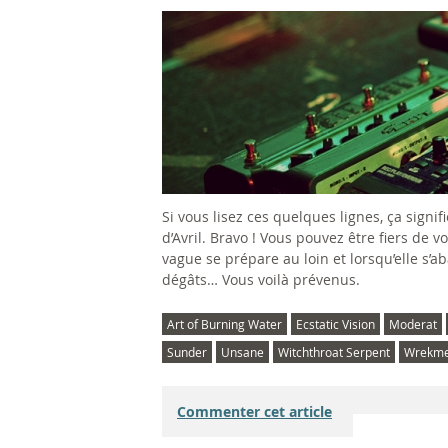
Si vous lisez ces quelques lignes, ça signi
d’Avril. Bravo ! Vous pouvez être fiers de 
vague se prépare au loin et lorsqu’elle s’ab
dégâts… Vous voilà prévenus.
Art of Burning Water
Ecstatic Vision
Moderat
Sunder
Unsane
Witchthroat Serpent
Wrekme
Commenter cet article