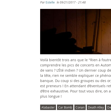
s
Par
Estelle
le
09/21/2017 - 21:48
ê
t
e
s
i
Voilà bientôt trois ans que le "Rien à foutr
c
comprendre les pics de concerts en Automne.
de vans ? L’Été indien ? Un dernier coup de
i
la tête, rien ne semble expliquer ce phén
banque. Du coup si des groupes ou des org
est preneurs ! En attendant d’éventuels ret
d’être exhaustive. Pour tout vous dire, on 
plus longue !
Alabaster
Car Bomb
Conan
Death Alley
De