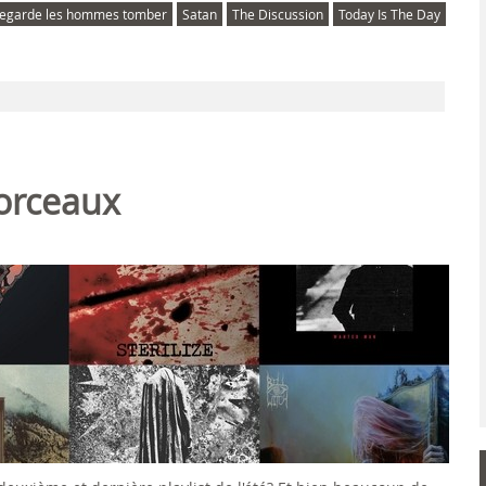
egarde les hommes tomber
Satan
The Discussion
Today Is The Day
orceaux