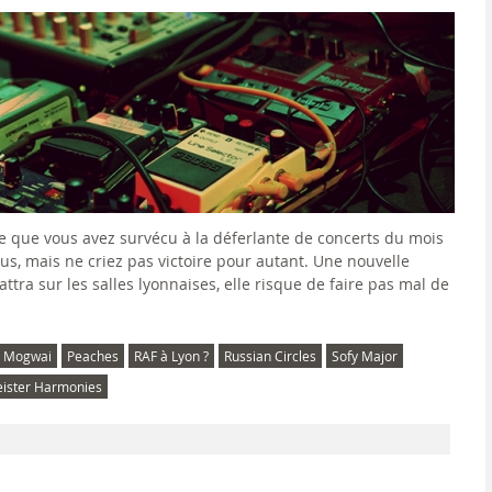
fie que vous avez survécu à la déferlante de concerts du mois
vous, mais ne criez pas victoire pour autant. Une nouvelle
attra sur les salles lyonnaises, elle risque de faire pas mal de
Mogwai
Peaches
RAF à Lyon ?
Russian Circles
Sofy Major
ister Harmonies