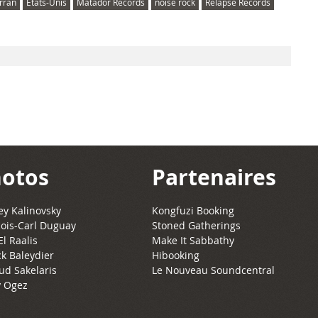
rran
États-Unis
Matador Records
noise rock
Relapse Records
otos
Partenaires
y Kalinovsky
Kongfuzi Booking
ois-Carl Duguay
Stoned Gatherings
El Raalis
Make It Sabbathy
ck Baleydier
Hibooking
ud Sakelaris
Le Nouveau Soundcentral
 Ogez