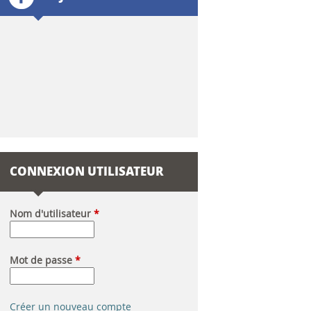
l
a
i
r
e
d
CONNEXION UTILISATEUR
e
r
Nom d'utilisateur
*
e
Mot de passe
*
c
h
Créer un nouveau compte