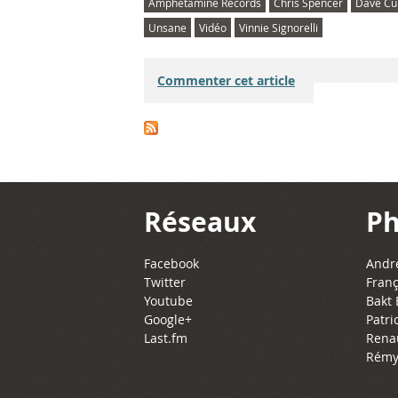
Amphetamine Records
Chris Spencer
Dave Cu
a
Unsane
Vidéo
Vinnie Signorelli
H
Commenter cet article
a
H
a
(
Réseaux
Ph
c
Facebook
Andre
o
Twitter
Franç
Youtube
Bakt 
v
Google+
Patri
Last.fm
Rena
e
Rémy
r