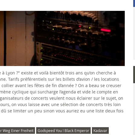
e à Lyon ?" existe et voilà bientôt trois ans qu’on cherche à
 Tarifs préférentiels sur les billets d’avion / les locations
 collier avant les fêtes de fin d’année ? On a beau se creuser
omène cyclique qui surcharge l’agenda et vide le compte en
anisateurs de concerts veulent nous éclairer sur le sujet, on
ours, on vous laisse avec une sélection de concerts très loin
a dû se limiter un peu sinon vous auriez eu une liste deux fois
r Weg Einer Freiheit
Godspeed You ! Black Emperor
Kadavar