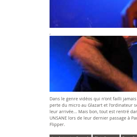
S
S
A
i
N
c
,
U
E
k
N
-
S
R
A
o
N
a
Dans le genre vidéos qui n'ont failli jamais 
E
c
perte du micro au Glazart et l'ordinateur
leur arrivée... Mais bon, tout est rentré d
-
h
UNSANE lors de leur dernier passage à Pa
Flipper.
H