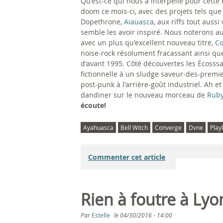
Qu'est-ce qui nous a interpellé pour cette
doom ce mois-ci, avec des projets tels qu
Dopethrone,
Aiauasca
, aux riffs tout auss
semble les avoir inspiré. Nous noterons a
avec un plus qu'excellent nouveau titre,
Co
noise-rock résolument fracassant ainsi q
d'avant 1995. Côté découvertes les Écosss
fictionnelle à un sludge saveur-des-premie
post-punk à l'arrière-goût industriel. Ah 
dandiner sur le nouveau morceau de
Ruby
écoute!
Ayahuasca
Bell Witch
Converge
Dvne
Playl
Commenter cet article
Rien à foutre à Lyo
Par
Estelle
le
04/30/2016 - 14:00