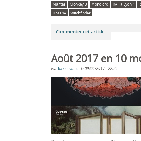
Mantar
Monkey 3
Monolord
RAF à Lyon ?
R
Unsane
Witchfinder
Commenter cet article
Août 2017 en 10 m
Par
baktelraalis
le
09/04/2017 - 22:25