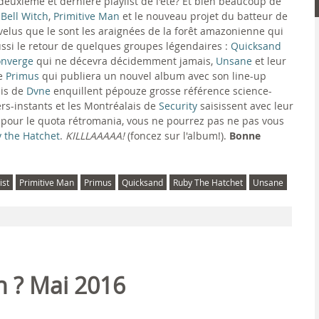
 deuxième et dernière playlist de l'été? Et bien beaucoup de
e
Bell Witch
,
Primitive Man
et le nouveau projet du batteur de
i velus que le sont les araignées de la forêt amazonienne qui
ussi le retour de quelques groupes légendaires :
Quicksand
nverge
qui ne décevra décidemment jamais,
Unsane
et leur
ue
Primus
qui publiera un nouvel album avec son line-up
ais de
Dvne
enquillent pépouze grosse référence science-
rs-instants et les Montréalais de
Security
saisissent avec leur
et pour le quota rétromania, vous ne pourrez pas ne pas vous
 the Hatchet
.
KILLLAAAAA!
(foncez sur l'album!).
Bonne
ist
Primitive Man
Primus
Quicksand
Ruby The Hatchet
Unsane
n ? Mai 2016