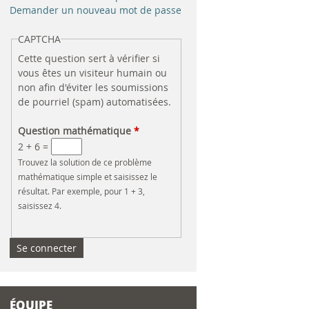
e
Demander un nouveau mot de passe
r
CAPTCHA
Cette question sert à vérifier si
c
vous êtes un visiteur humain ou
non afin d'éviter les soumissions
h
de pourriel (spam) automatisées.
e
Question mathématique
*
2 + 6 =
Trouvez la solution de ce problème
mathématique simple et saisissez le
résultat. Par exemple, pour 1 + 3,
saisissez 4.
ÉQUIPE