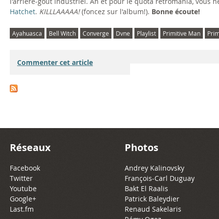
l'arrière-goût industriel. Ah et pour le quota rétromania, vou
Hatchet
.
KILLLAAAAA!
(foncez sur l'album!).
Bonne écoute!
Ayahuasca
Bell Witch
Converge
Dvne
Playlist
Primitive Man
Pri
Commenter cet article
Réseaux
Photos
Facebook
Andrey Kalinovsky
Twitter
François-Carl Duguay
Youtube
Bakt El Raalis
Google+
Patrick Baleydier
Last.fm
Renaud Sakelaris