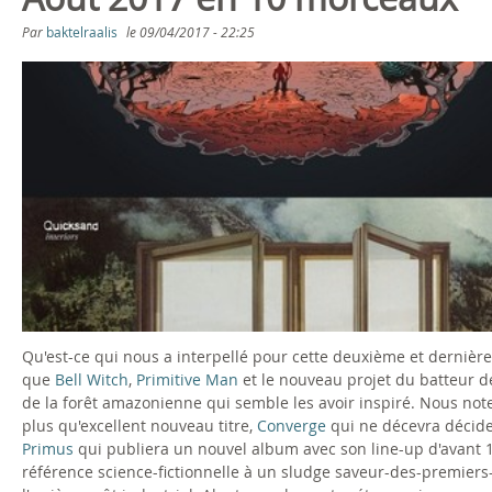
s
Par
baktelraalis
le
09/04/2017 - 22:25
ê
t
e
s
i
c
i
Qu'est-ce qui nous a interpellé pour cette deuxième et dernière 
que
Bell Witch
,
Primitive Man
et le nouveau projet du batteur 
de la forêt amazonienne qui semble les avoir inspiré. Nous not
plus qu'excellent nouveau titre,
Converge
qui ne décevra décid
Primus
qui publiera un nouvel album avec son line-up d'avant 
référence science-fictionnelle à un sludge saveur-des-premiers