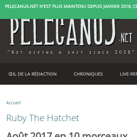
PELECANUS.NET N'EST PLUS MAINTENU DEPUIS JANVIER 2018, CE 
ŒIL DE LA RÉDACTION
CHRONIQUES
LIVE-R
Accueil
V
Ruby The Hatchet
o
u
Août 2017 en 10 morceaux