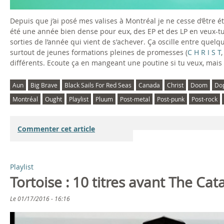
Depuis que j’ai posé mes valises à Montréal je ne cesse d’être
été une année bien dense pour eux, des EP et des LP en veux-tu 
sorties de l’année qui vient de s'achever. Ça oscille entre que
surtout de jeunes formations pleines de promesses (
C H R I S T
différents. Ecoute ça en mangeant une poutine si tu veux, mais
Aun
Big Brave
Black Sails For Red Seas
Canada
Christ
Doom
Do
Montréal
Ought
Playlist
Pluum
Post-metal
Post-punk
Post-rock
Commenter cet article
Playlist
Tortoise : 10 titres avant The Cat
Le
01/17/2016 - 16:16