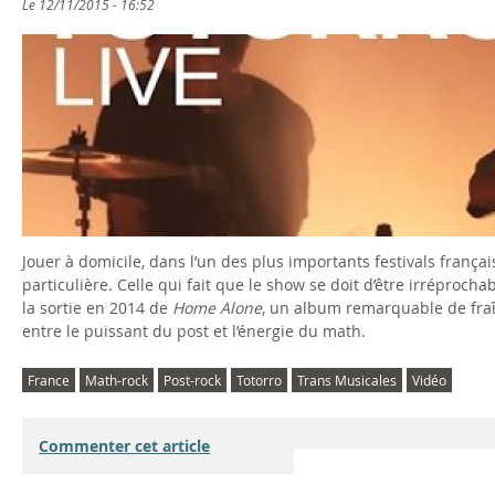
Le
12/11/2015 - 16:52
T
o
t
o
r
Jouer à domicile, dans l’un des plus importants festivals françai
r
particulière. Celle qui fait que le show se doit d’être irréprochab
la sortie en 2014 de
Home Alone
, un album remarquable de fraî
o
entre le puissant du post et l’énergie du math.
(
France
Math-rock
Post-rock
Totorro
Trans Musicales
Vidéo
f
Commenter cet article
u