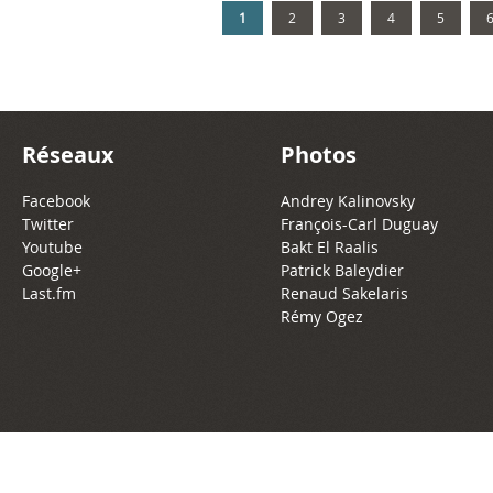
l
1
2
3
4
5
l
c
Réseaux
Photos
o
n
Facebook
Andrey Kalinovsky
Twitter
François-Carl Duguay
c
Youtube
Bakt El Raalis
Google+
Patrick Baleydier
e
Last.fm
Renaud Sakelaris
Rémy Ogez
r
t
)
-