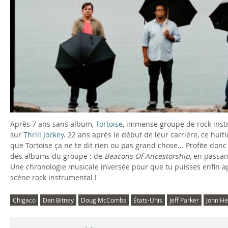
Après 7 ans sans album,
Tortoise
, immense groupe de rock inst
sur
Thrill Jockey
. 22 ans après le début de leur carrière, ce hu
que Tortoise ça ne te dit rien ou pas grand chose... Profite donc
des albums du groupe : de
Beacons Of Ancestorship
, en passa
Une chronologie musicale inversée pour que tu puisses enfin appr
scène rock instrumental !
Chigaco
Dan Bitney
Doug McCombs
États-Unis
Jeff Parker
John H