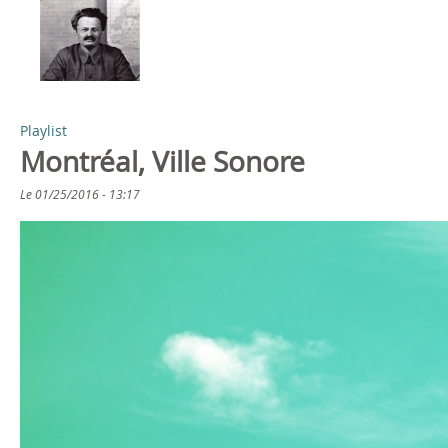
s
a
ê
g
t
e
Playlist
e
Montréal, Ville Sonore
s
s
Le
01/25/2016 - 13:17
i
c
i