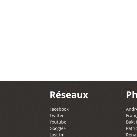
Réseaux
Ph
Facebook
Andre
Twitter
Franç
Youtube
Bakt 
Google+
Patri
Last.fm
Rena