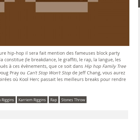
lture hip-hop il sera fait mention des fameuses block party
 constitue (le breakdance, le graffiti, le rap, la langue, les
voués à ces évènements, que ce soit dans
Hip hop Family Tree
 Doug Pray ou
Can’t Stop Won’t Stop
de Jeff Chang, vous aurez
oirées où Kool Herc passait les meilleurs breaks pour rendre
 Riggins
Karriem Riggins
Rap
Stones Throw