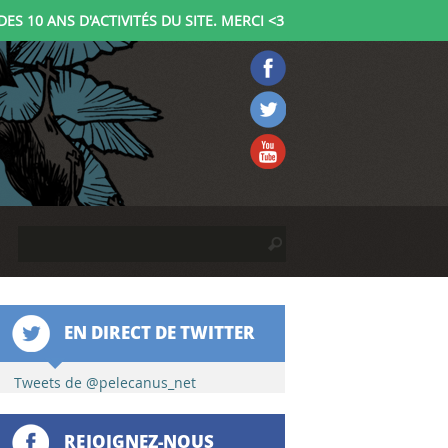
ES 10 ANS D'ACTIVITÉS DU SITE. MERCI <3
S'inscrire
Se connecter
Contact
R
F
e
c
o
h
e
r
EN DIRECT DE TWITTER
r
c
m
Tweets de @pelecanus_net
h
e
u
r
REJOIGNEZ-NOUS