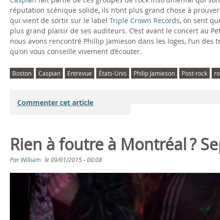
réputation scénique solide, ils n’ont plus grand chose à prouv
qui vient de sortir sur le label
Triple Crown Records
, on sent qu
plus grand plaisir de ses auditeurs. C’est avant le concert au 
nous avons rencontré Phillip Jamieson dans les loges, l’un des t
qu'on vous conseille vivement d’écouter.
Boston
Caspian
Entrevue
États-Unis
Philip Jamieson
Post-rock
ro
Commenter cet article
Rien à foutre à Montréal ? 
Par
William
le
09/01/2015 - 00:08