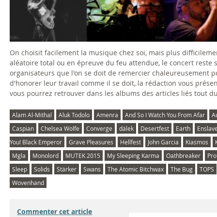
On choisit facilement la musique chez soi, mais plus difficileme
aléatoire total ou en épreuve du feu attendue, le concert reste
organisateurs que l'on se doit de remercier chaleureusement p
d'honorer leur travail comme il se doit, la rédaction vous prése
vous pourrez retrouver dans les albums des articles liés tout du
Alam Al-Mithal
Aluk Todolo
Amenra
And So I Watch You From Afar
A
Caspian
Chelsea Wolfe
Converge
dälek
Desertfest
Earth
Enslav
You! Black Emperor
Grave Pleasures
Hellfest
John Garcia
Kiasmos
Mgla
Monolord
MUTEK 2015
My Sleeping Karma
Oathbreaker
Pro
Sleep
Solids
Stärker
Swans
The Atomic Bitchwax
The Bug
TOPS
Wovenhand
Commenter cet article