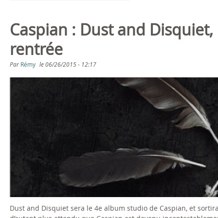
Caspian : Dust and Disquiet
rentrée
Par
Rémy
le
06/26/2015 - 12:17
Dust and Disquiet sera le 4e album studio de Caspian, et sortira