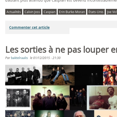
d’autant plus attendu que Caspian est devenu incontestablement
Actualités
Calvin Joss
Caspian
Erin Burke-Moran
États-Unis
Joe Vi
Commenter cet article
Les sorties à ne pas louper 
Par
baktelraalis
le
01/12/2015 - 21:30