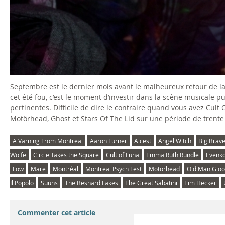
Septembre est le dernier mois avant le malheureux retour de la
cet été fou, c’est le moment d’investir dans la scène musicale pu
pertinentes. Difficile de dire le contraire quand vous avez Cul
Motörhead, Ghost et Stars Of The Lid sur une période de trente 
A Varning From Montreal
Aaron Turner
Alcest
Angel Witch
Big Brav
Wolfe
Circle Takes the Square
Cult of Luna
Emma Ruth Rundle
Evenk
Low
Mare
Montréal
Montreal Psych Fest
Motörhead
Old Man Glo
Il Popolo
Suuns
The Besnard Lakes
The Great Sabatini
Tim Hecker
Commenter cet article