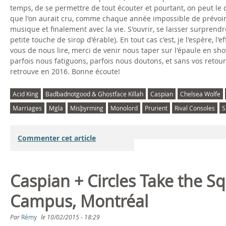
temps, de se permettre de tout écouter et pourtant, on peut 
que l'on aurait cru, comme chaque année impossible de prévoir c
musique et finalement avec la vie. S'ouvrir, se laisser surpren
petite touche de sirop d'érable). En tout cas c'est, je l'espère, 
vous de nous lire, merci de venir nous taper sur l'épaule en sh
parfois nous fatiguons, parfois nous doutons, et sans vos retou
retrouve en 2016. Bonne écoute!
Acid King
Badbadnotgood & Ghostface Killah
Caspian
Chelsea Wolfe
Marriages
Mgla
Misþyrming
Monolord
Prurient
Rival Consoles
S
Commenter cet article
Caspian + Circles Take the S
Campus, Montréal
Par
Rémy
le
10/02/2015 - 18:29