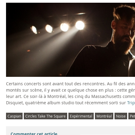
Certains concerts sont avant tout des rencontres. Au fil des a
montés sur scène, il y avait ce quelque chose en plus : cette g
leur art. Ce soir-là à Montréal, les cinq du Massachusetts com
Disquiet, quatrième album studio tout récemment sorti sur
Tri
Caspian
Circles Take The Square
Expérimental
Montréal
Noise
Pe
Commenter cet article