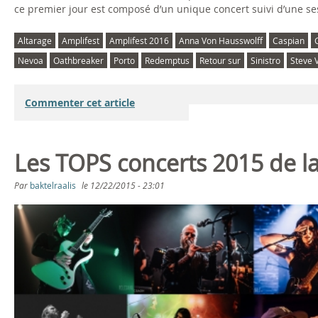
ce premier jour est composé d’un unique concert suivi d’une s
Altarage
Amplifest
Amplifest 2016
Anna Von Hausswolff
Caspian
Nevoa
Oathbreaker
Porto
Redemptus
Retour sur
Sinistro
Steve V
Commenter cet article
Les TOPS concerts 2015 de la
Par
baktelraalis
le
12/22/2015 - 23:01