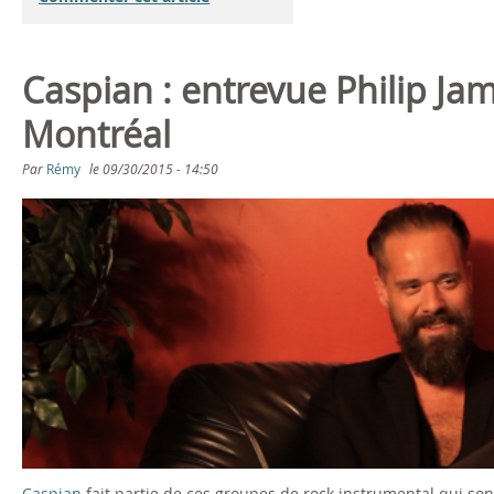
Caspian : entrevue Philip J
Montréal
Par
Rémy
le
09/30/2015 - 14:50
Caspian
fait partie de ces groupes de rock instrumental qui son