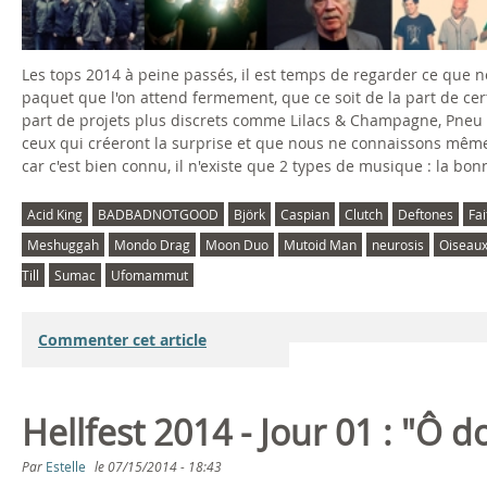
Les tops 2014 à peine passés, il est temps de regarder ce que n
paquet que l'on attend fermement, que ce soit de la part de cert
part de projets plus discrets comme Lilacs & Champagne, Pneu 
ceux qui créeront la surprise et que nous ne connaissons même 
car c'est bien connu, il n'existe que 2 types de musique : la bon
Acid King
BADBADNOTGOOD
Björk
Caspian
Clutch
Deftones
Fa
Meshuggah
Mondo Drag
Moon Duo
Mutoid Man
neurosis
Oiseau
Till
Sumac
Ufomammut
Commenter cet article
Hellfest 2014 - Jour 01 : "Ô 
Par
Estelle
le
07/15/2014 - 18:43