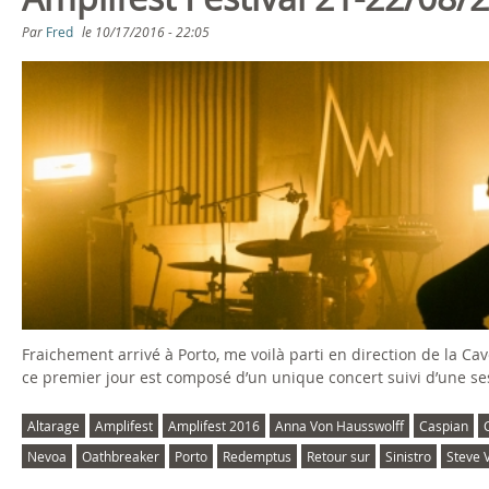
s
Par
Fred
le
10/17/2016 - 22:05
ê
t
e
s
i
c
i
Fraichement arrivé à Porto, me voilà parti en direction de la C
ce premier jour est composé d’un unique concert suivi d’une s
Altarage
Amplifest
Amplifest 2016
Anna Von Hausswolff
Caspian
Nevoa
Oathbreaker
Porto
Redemptus
Retour sur
Sinistro
Steve V