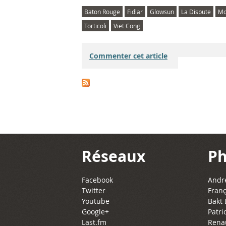
Baton Rouge
Fidlar
Glowsun
La Dispute
Mo
Torticoli
Viet Cong
Commenter cet article
Réseaux
Ph
Facebook
Andre
Twitter
Franç
Youtube
Bakt 
Google+
Patri
Last.fm
Rena