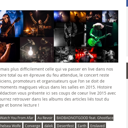
mais plus difficilement celle qui va passer en live dans nos
oire total ou en épreuve du feu attendue, le concert reste
ciens, promoteurs et organisateurs que l'on se doit de
moments magiques vécus dans les salles en 2015. Histoire
 rédaction vous présente ici ses coups de coeur live 2015 avec
urrez retrouver dans les albums des articles liés tout du
ge et bonne lecture !
 Watch You From Afar
Au Revoir
BADBADNOTGOOD feat. Ghostface
helsea Wolfe
Converge
dälek
Desertfest
Earth
Enslaved