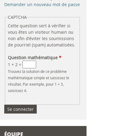
e
Demander un nouveau mot de passe
r
CAPTCHA
Cette question sert à vérifier si
c
vous êtes un visiteur humain ou
non afin d'éviter les soumissions
h
de pourriel (spam) automatisées.
e
Question mathématique
*
1 + 2 =
Trouvez la solution de ce problème
mathématique simple et saisissez le
résultat. Par exemple, pour 1 + 3,
saisissez 4.
ÉQUIPE