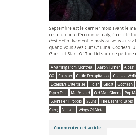
Septembre est le dernier mois avant le mal
reste un peu d’économie malgré cet été fou
c’est définitivement le mois où vous aurez l
quand vous avez Cult Of Luna, Godflesh, 
Ghost et Stars Of The Lid sur une période 
A Varning From Montreal
Aaron Turner
Alcest
OX
Caspian
Cattle Decapitation
Chelsea Wolf
Extensive Enterprise
Fidlar
Ghost
Godflesh
Psych Fest
Motörhead
Old Man Gloom
Pop M
Suoni Per Il Popolo
Suuns
The Besnard Lakes
Cong
Vulcain
Wings Of Metal
Commenter cet article