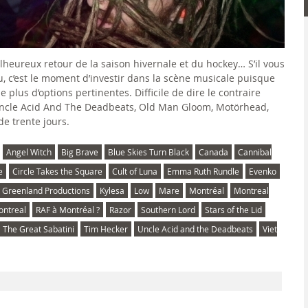
heureux retour de la saison hivernale et du hockey… S’il vous
, c’est le moment d’investir dans la scène musicale puisque
e plus d’options pertinentes. Difficile de dire le contraire
Uncle Acid And The Deadbeats, Old Man Gloom, Motörhead,
de trente jours.
Angel Witch
Big Brave
Blue Skies Turn Black
Canada
Cannibal
e
Circle Takes the Square
Cult of Luna
Emma Ruth Rundle
Evenko
Greenland Productions
Kylesa
Low
Mare
Montréal
Montreal
ontreal
RAF à Montréal ?
Razor
Southern Lord
Stars of the Lid
The Great Sabatini
Tim Hecker
Uncle Acid and the Deadbeats
Viet