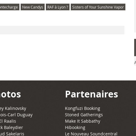
ntecharge
New Candys
RAF à Lyon ?
Sisters of Your Sunshine Vapor
otos
Partenaires
y Kalinovsky
Kongfuzi Booking
ois-Carl Duguay
Stoned Gatherings
El Raalis
Make It Sabbathy
ck Baleydier
Hibooking
ud Sakelaris
Le Nouveau Soundcentral