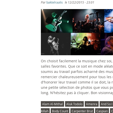
s
Par
baktelraalis
le
12/22/2015 - 23:01
ê
t
e
s
i
On choisit facilement la musique chez soi, 
c
salles favorites. Que ce soit en mode aléat
soumis au travail parfois acharné des musi
i
remercier chaleureusement pour tous les 
d'honorer leur travail comme il se doit, la
une petite sélection de photos que vous po
long. N'hésitez pas à cliquer. Bon visionna
Alam Al-Mithal
Aluk Todolo
Amenra
And So I
Killah
Body Count
Carpenter Brut
Caspian
C