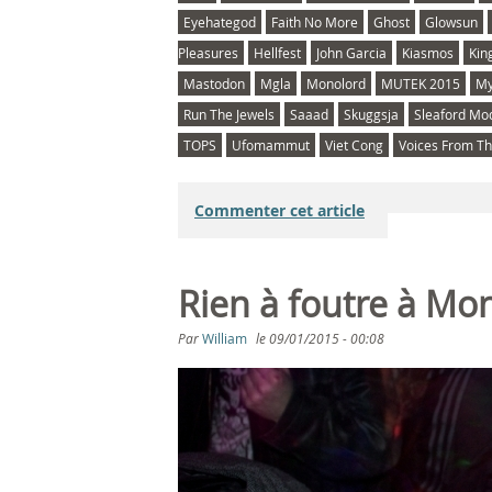
Eyehategod
Faith No More
Ghost
Glowsun
Pleasures
Hellfest
John Garcia
Kiasmos
Kin
Mastodon
Mgla
Monolord
MUTEK 2015
My
Run The Jewels
Saaad
Skuggsja
Sleaford Mo
TOPS
Ufomammut
Viet Cong
Voices From Th
Commenter cet article
Rien à foutre à Mo
Par
William
le
09/01/2015 - 00:08