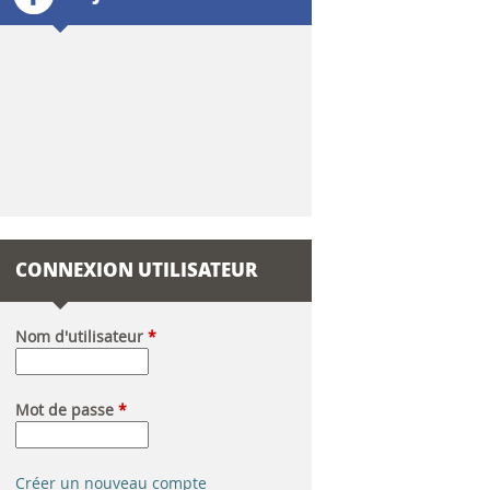
l
a
i
r
e
d
CONNEXION UTILISATEUR
e
r
Nom d'utilisateur
*
e
Mot de passe
*
c
h
Créer un nouveau compte