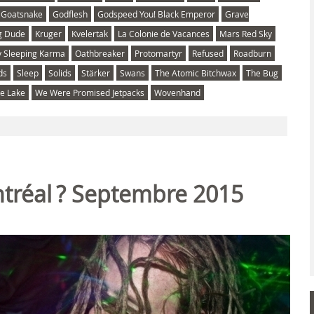
Goatsnake
Godflesh
Godspeed You! Black Emperor
Grave
g Dude
Kruger
Kvelertak
La Colonie de Vacances
Mars Red Sky
 Sleeping Karma
Oathbreaker
Protomartyr
Refused
Roadburn
ds
Sleep
Solids
Stärker
Swans
The Atomic Bitchwax
The Bug
e Lake
We Were Promised Jetpacks
Wovenhand
ntréal ? Septembre 2015