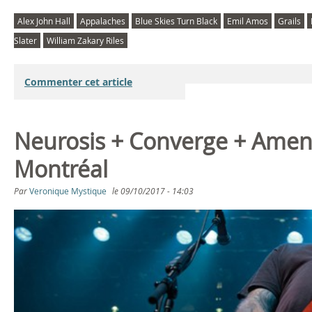
Alex John Hall
Appalaches
Blue Skies Turn Black
Emil Amos
Grails
Slater
William Zakary Riles
Commenter cet article
Neurosis + Converge + Amenr
Montréal
Par
Veronique Mystique
le
09/10/2017 - 14:03