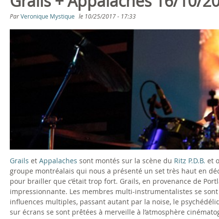
Grails + Appalaches 16/10/2
Par
Veronique Mystique
le
10/25/2017 - 17:33
Grails
et
Appalaches
sont montés sur la scène du
Ritz P.D.B.
et o
groupe montréalais qui nous a présenté un set très haut en décibel
pour brailler que c’était trop fort. Grails, en provenance de Port
impressionnante. Les membres multi-instrumentalistes se sont 
influences multiples, passant autant par la noise, le psychédél
sur écrans se sont prêtées à merveille à l’atmosphère cinématog