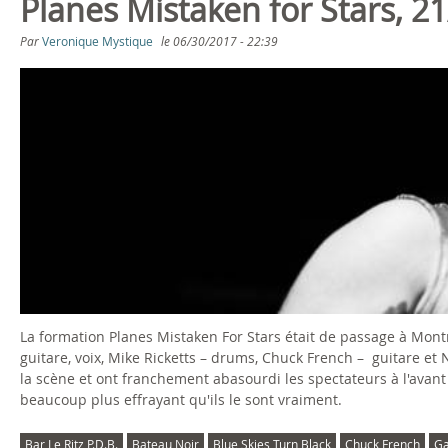
Planes Mistaken for Stars, 2
Par
Veronique Mystique
le
06/30/2017 - 22:39
La formation Planes Mistaken For Stars était de passage à Montré
guitare, voix, Mike Ricketts – drums, Chuck French – guitare et N
la scène et ont franchement abasourdi les spectateurs à l'avan
beaucoup plus effrayant qu'ils le sont vraiment.
Bar Le Ritz P.D.B.
Bateau Noir
Blue Skies Turn Black
Chuck French
Ga