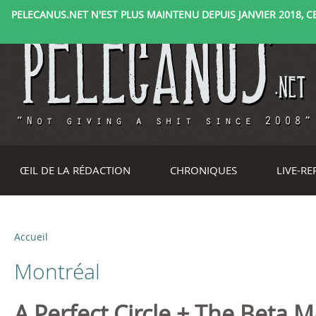
PELECANUS.NET N'EST PLUS MAINTENU DEPUIS JANVIER 2018, CE 
ŒIL DE LA RÉDACTION
CHRONIQUES
LIVE-R
Accueil
V
Montréal
o
u
A Perfect Circle + The Beta 
P