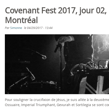
Covenant Fest 2017, jour 02,
Montréal
Par
Simonne
le
04/29/2017 - 13:44
Pour souligner la crucifixion de Jésus, je suis allée à la deux
Ossuaire, Imperial Triumphant, Gevurah et Sortilegia se sont co