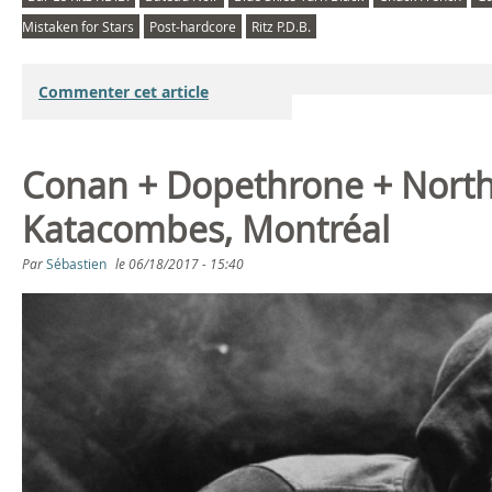
Mistaken for Stars
Post-hardcore
Ritz P.D.B.
Commenter cet article
Conan + Dopethrone + North
Katacombes, Montréal
Par
Sébastien
le
06/18/2017 - 15:40