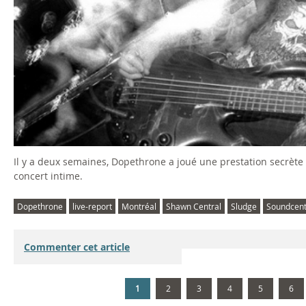
Il y a deux semaines, Dopethrone a joué une prestation secrète
concert intime.
Dopethrone
live-report
Montréal
Shawn Central
Sludge
Soundcent
Commenter cet article
1
2
3
4
5
6