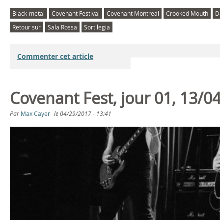
Black-metal
Covenant Festival
Covenant Montreal
Crooked Mouth
D
Retour sur
Sala Rossa
Sortilegia
Commenter cet article
Covenant Fest, jour 01, 13/0
Par
Max Cayer
le
04/29/2017 - 13:41