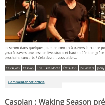
C
a
s
p
i
Ils seront dans quelques jours en concert à travers la France po
a
yeux à travers une session live, studio et haute-définition grâc
prochains concerts ? Cela devrait vous aider...
n
Calvin Joss
Caspian
Erin Burke-Moran
États-Unis
Joe Vickers
Jonny
-
A
Commenter cet article
u
Caspian : Waking Season pré
d