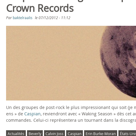
Crown Records
i
Par
baktelraalis
le
07/12/2012 - 11:12
o
t
r
e
e
L
i
Un des groupes de post-rock le plus impressionant qui soit (je m'
v
ens » de
Caspian
, reviendront avec « Waking Season » dès cet 
commandes. Celui-ci représentera un tournant dans la discograp
e
Actualités
Beverly
Calvin Joss
Caspian
Erin Burke-Moran
États-Uni