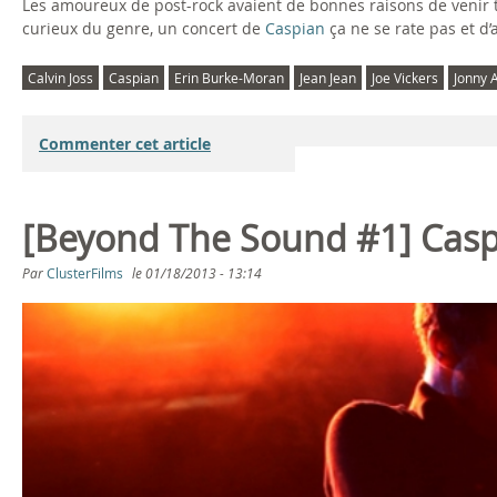
Les amoureux de post-rock avaient de bonnes raisons de venir t
curieux du genre, un concert de
Caspian
ça ne se rate pas et d’
Calvin Joss
Caspian
Erin Burke-Moran
Jean Jean
Joe Vickers
Jonny 
Commenter cet article
[Beyond The Sound #1] Cas
Par
ClusterFilms
le
01/18/2013 - 13:14