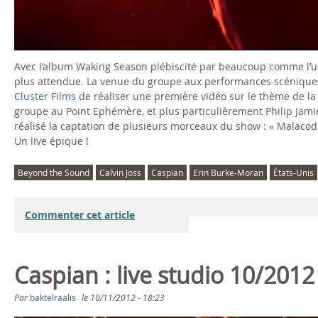
Avec l’album Waking Season plébiscité par beaucoup comme l’un
plus attendue. La venue du groupe aux performances scéniques 
Cluster Films
de réaliser une première vidéo sur le thème de l
groupe au Point Ephémère, et plus particulièrement Philip Jam
réalisé la captation de plusieurs morceaux du show : « Malacod
Un live épique !
Beyond the Sound
Calvin Joss
Caspian
Erin Burke-Moran
États-Unis
Commenter cet article
Caspian : live studio 10/201
Par
baktelraalis
le
10/11/2012 - 18:23