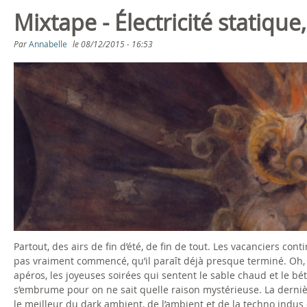
Mixtape - Électricité statique
Par
Annabelle
le
08/12/2015 - 16:53
Partout, des airs de fin d’été, de fin de tout. Les vacanciers co
pas vraiment commencé, qu’il paraît déjà presque terminé. Oh, b
apéros, les joyeuses soirées qui sentent le sable chaud et le bé
s’embrume pour on ne sait quelle raison mystérieuse. La dernière
le meilleur du dark ambient, de l’ambient et de la techno ind