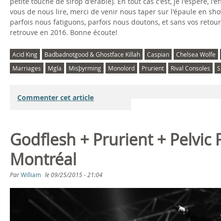
petite touche de sirop d'érable). En tout cas c'est, je l'espère, 
vous de nous lire, merci de venir nous taper sur l'épaule en sh
parfois nous fatiguons, parfois nous doutons, et sans vos retou
retrouve en 2016. Bonne écoute!
Acid King
Badbadnotgood & Ghostface Killah
Caspian
Chelsea Wolfe
Marriages
Mgla
Misþyrming
Monolord
Prurient
Rival Consoles
S
Commenter cet article
Godflesh + Prurient + Pelvic
Montréal
Par
William
le
09/25/2015 - 21:04