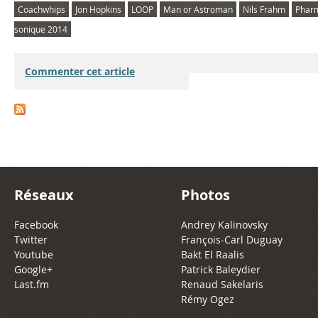
Coachwhips
Jon Hopkins
LOOP
Man or Astroman
Nils Frahm
Phar
sonique 2014
Commenter cet article
Réseaux
Photos
Facebook
Andrey Kalinovsky
Twitter
François-Carl Duguay
Youtube
Bakt El Raalis
Google+
Patrick Baleydier
Last.fm
Renaud Sakelaris
Rémy Ogez