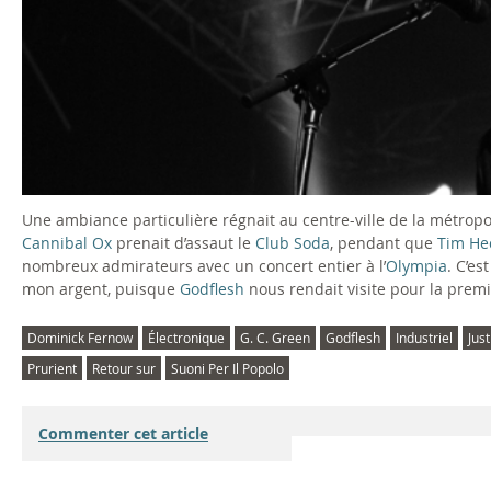
Une ambiance particulière régnait au centre-ville de la métropol
Cannibal Ox
prenait d’assaut le
Club Soda
, pendant que
Tim He
nombreux admirateurs avec un concert entier à l’
Olympia
. C’es
mon argent, puisque
Godflesh
nous rendait visite pour la premi
Dominick Fernow
Électronique
G. C. Green
Godflesh
Industriel
Jus
Prurient
Retour sur
Suoni Per Il Popolo
Commenter cet article