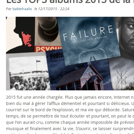
s
Par
baktelraalis
le
12/17/2015 - 22:24
ê
t
e
s
i
c
i
2015 fut une année chargée. Plus que jamais encore, Internet n
bien du mal à gérer l'afflux démentiel et pourtant si délicieux.
courriel sur le bord de l'explosion, et ma vie qui déborde. Sat
temps, de se permettre de tout écouter et pourtant, on peut 
que l'on aurait cru, comme chaque année impossible de prévoir c
musique et finalement avec la vie. S'ouvrir, se laisser surpren