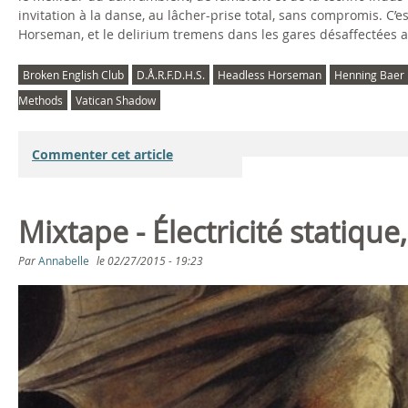
invitation à la danse, au lâcher-prise total, sans compromis. C’e
Horseman, et le delirium tremens dans les gares désaffectées a
Broken English Club
D.Å.R.F.D.H.S.
Headless Horseman
Henning Baer
Methods
Vatican Shadow
Commenter cet article
Mixtape - Électricité statique
Par
Annabelle
le
02/27/2015 - 19:23