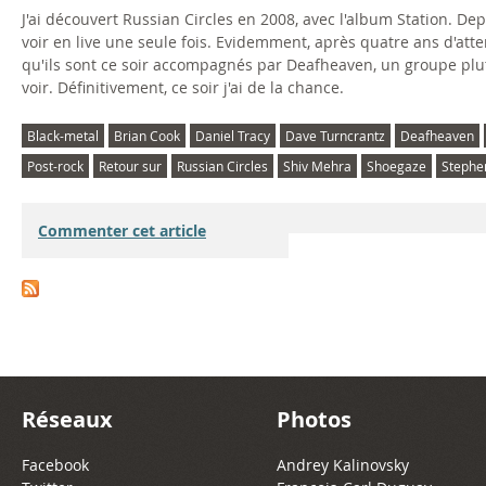
J'ai découvert Russian Circles en 2008, avec l'album Station. Dep
voir en live une seule fois. Evidemment, après quatre ans d'atten
qu'ils sont ce soir accompagnés par Deafheaven, un groupe plutô
voir. Définitivement, ce soir j'ai de la chance.
Black-metal
Brian Cook
Daniel Tracy
Dave Turncrantz
Deafheaven
Post-rock
Retour sur
Russian Circles
Shiv Mehra
Shoegaze
Stephe
Commenter cet article
Réseaux
Photos
Facebook
Andrey Kalinovsky