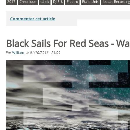
2017
Chronique
dälek
DJ Erk
Electro
États-Unis
Ipecac Recordin
Commenter cet article
Black Sails For Red Seas - Wa
Par
William
le
01/10/2016 - 21:09