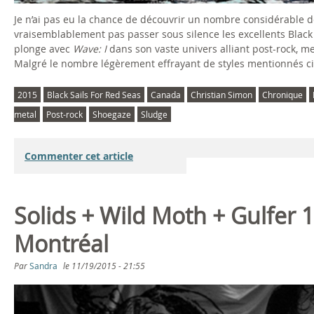
Je n’ai pas eu la chance de découvrir un nombre considérable d
vraisemblablement pas passer sous silence les excellents Black
plonge avec
Wave: I
dans son vaste univers alliant post-rock, m
Malgré le nombre légèrement effrayant de styles mentionnés ci-d
2015
Black Sails For Red Seas
Canada
Christian Simon
Chronique
metal
Post-rock
Shoegaze
Sludge
Commenter cet article
Solids + Wild Moth + Gulfer 
Montréal
Par
Sandra
le
11/19/2015 - 21:55