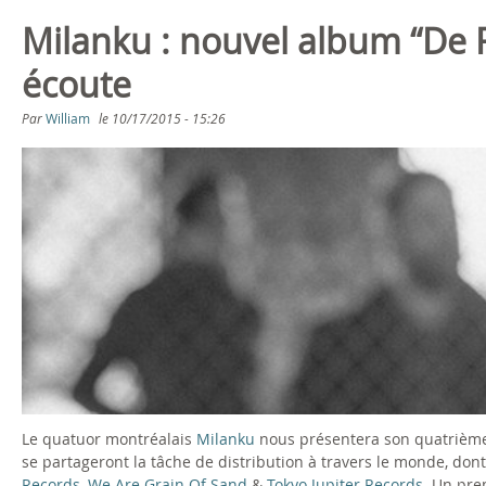
Milanku : nouvel album “De 
écoute
Par
William
le
10/17/2015 - 15:26
Le quatuor montréalais
Milanku
nous présentera son quatrième 
se partageront la tâche de distribution à travers le monde, don
Records
,
We Are Grain Of Sand
&
Tokyo Jupiter Records
. Un pre