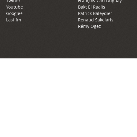
Twitter
François-Carl Duguay
Youtube
Bakt El Raalis
Google+
Patrick Baleydier
Last.fm
Renaud Sakelaris
Rémy Ogez