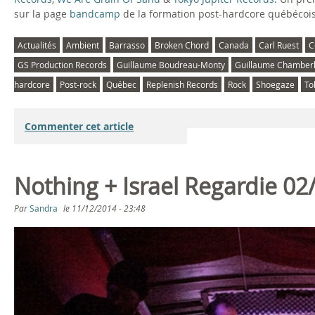
sur la page
bandcamp
de la formation post-hardcore québécois
Actualités
Ambient
Barrasso
Broken Chord
Canada
Carl Ruest
C
GS Production Records
Guillaume Boudreau-Monty
Guillaume Chamber
hardcore
Post-rock
Québec
Replenish Records
Rock
Shoegaze
To
Commenter cet article
Nothing + Israel Regardie 02
Par
Sandra
le
11/12/2014 - 23:48