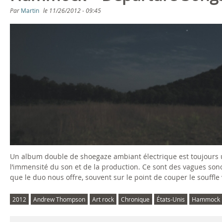
Par
Martin
le
11/26/2012 - 09:45
Un album double de shoegaze ambiant électrique est toujours u
l’immensité du son et de la production. Ce sont des vagues son
que le duo nous offre, souvent sur le point de couper le souffle
2012
Andrew Thompson
Art rock
Chronique
États-Unis
Hammock