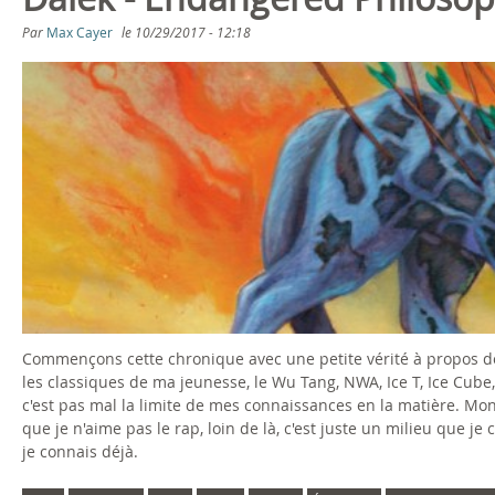
s
Par
Max Cayer
le
10/29/2017 - 12:18
ê
t
e
s
i
c
i
Commençons cette chronique avec une petite vérité à propos de 
les classiques de ma jeunesse, le Wu Tang, NWA, Ice T, Ice Cube
c'est pas mal la limite de mes connaissances en la matière. Mon 
que je n'aime pas le rap, loin de là, c'est juste un milieu que j
je connais déjà.