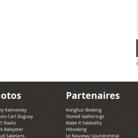
otos
Partenaires
y Kalinovsky
Kongfuzi Booking
ois-Carl Duguay
Stoned Gatherings
El Raalis
Make It Sabbathy
ck Baleydier
Hibooking
ud Sakelaris
Le Nouveau Soundcentral