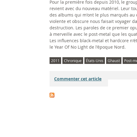
Pour la première fois depuis 2010, le grou
revient avec du nouveau matériel. Leur to
des albums qui m'ont le plus marqués au 
violente et obscure nous faisait voyager d
destruction. Les paroles de ce premier opu
à merveille avec le post-metal que les qua
Les influences black-metal et hardcore n'
le Year Of No Light de l'époque Nord.
2011
Chronique
États-Unis
Ghaust
Post-me
Commenter cet article