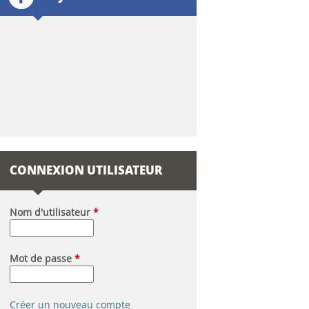
l
a
i
r
e
d
CONNEXION UTILISATEUR
e
r
Nom d'utilisateur
*
e
Mot de passe
*
c
h
Créer un nouveau compte