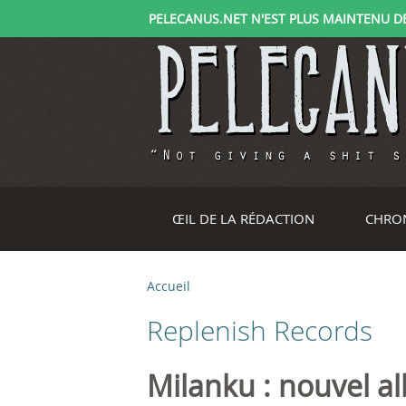
PELECANUS.NET N'EST PLUS MAINTENU DEPU
ŒIL DE LA RÉDACTION
CHRO
Accueil
V
Replenish Records
o
u
Milanku : nouvel a