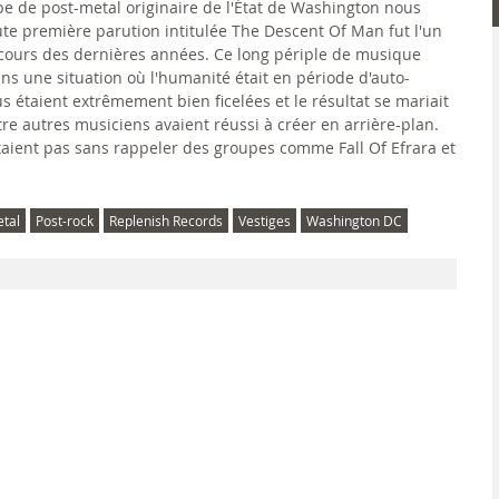
pe de post-metal originaire de l'État de Washington nous
ute première parution intitulée The Descent Of Man fut l'un
cours des dernières années. Ce long périple de musique
ans une situation où l'humanité était en période d'auto-
s étaient extrêmement bien ficelées et le résultat se mariait
tre autres musiciens avaient réussi à créer en arrière-plan.
étaient pas sans rappeler des groupes comme Fall Of Efrara et
tal
Post-rock
Replenish Records
Vestiges
Washington DC