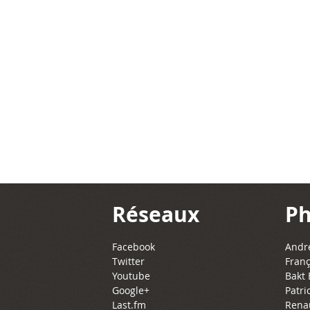
Réseaux
Ph
Facebook
Andre
Twitter
Franç
Youtube
Bakt 
Google+
Patri
Last.fm
Rena