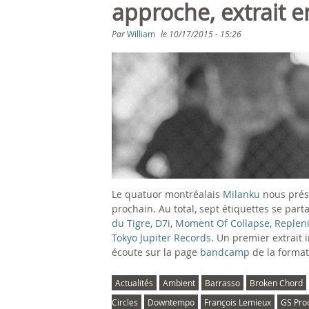
s
approche, extrait 
ê
Par
William
le
10/17/2015 - 15:26
t
e
s
i
c
Le quatuor montréalais
Milanku
nous prés
i
prochain. Au total, sept étiquettes se part
du Tigre
,
D7i
,
Moment Of Collapse
,
Replen
Tokyo Jupiter Records
. Un premier extrait i
écoute sur la page
bandcamp
de la format
Actualités
Ambient
Barrasso
Broken Chord
Circles
Downtempo
François Lemieux
GS Pro