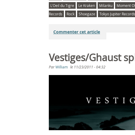
L'Oeil du Tigre
Le Kraken
Milanku
Moment Of
Records
Rock
Shoegaze
Tokyo Jupiter Record
Commenter cet article
Vestiges/Ghaust spl
Par
William
le
11/23/2011 - 04:32