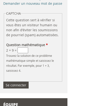
e
Demander un nouveau mot de passe
r
CAPTCHA
Cette question sert à vérifier si
c
vous êtes un visiteur humain ou
non afin d'éviter les soumissions
h
de pourriel (spam) automatisées.
e
Question mathématique
*
2 + 9 =
Trouvez la solution de ce problème
mathématique simple et saisissez le
résultat. Par exemple, pour 1 + 3,
saisissez 4.
ÉQUIPE