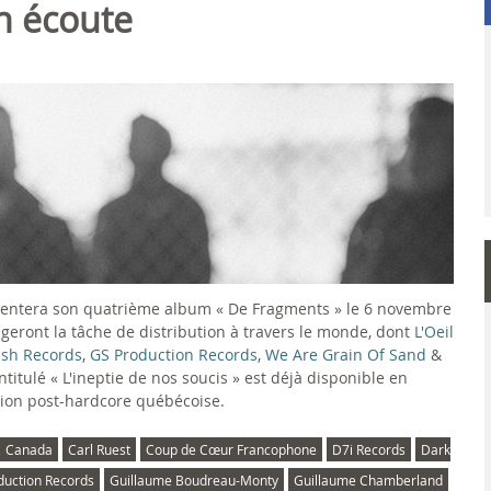
en écoute
entera son quatrième album « De Fragments » le 6 novembre
ageront la tâche de distribution à travers le monde, dont
L'Oeil
ish Records
,
GS Production Records
,
We Are Grain Of Sand
&
ntitulé « L'ineptie de nos soucis » est déjà disponible en
ion post-hardcore québécoise.
Canada
Carl Ruest
Coup de Cœur Francophone
D7i Records
Dark
duction Records
Guillaume Boudreau-Monty
Guillaume Chamberland