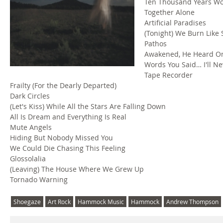
Ten Thousand Years Won
Together Alone
Artificial Paradises
(Tonight) We Burn Like 
Pathos
Awakened, He Heard On
Words You Said… I'll N
Tape Recorder
Frailty (For the Dearly Departed)
Dark Circles
(Let's Kiss) While All the Stars Are Falling Down
All Is Dream and Everything Is Real
Mute Angels
Hiding But Nobody Missed You
We Could Die Chasing This Feeling
Glossolalia
(Leaving) The House Where We Grew Up
Tornado Warning
Shoegaze
Art Rock
Hammock Music
Hammock
Andrew Thompson