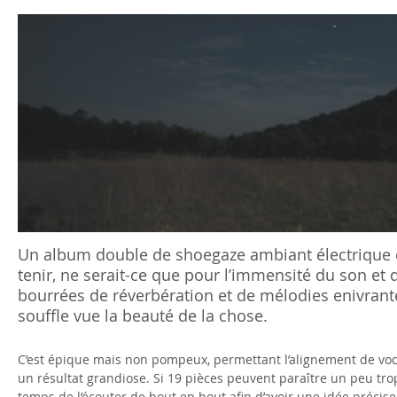
s
ê
t
e
s
i
c
Un album double de shoegaze ambiant électrique e
tenir, ne serait-ce que pour l’immensité du son et
i
bourrées de réverbération et de mélodies enivrante
souffle vue la beauté de la chose.
C’est épique mais non pompeux, permettant l’alignement de voc
un résultat grandiose. Si 19 pièces peuvent paraître un peu trop
temps de l’écouter de bout en bout afin d’avoir une idée précis