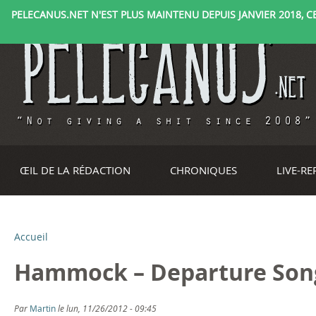
PELECANUS.NET N'EST PLUS MAINTENU DEPUIS JANVIER 2018, CE 
ŒIL DE LA RÉDACTION
CHRONIQUES
LIVE-R
Accueil
V
Hammock – Departure Song
o
u
Par
Martin
le lun, 11/26/2012 - 09:45