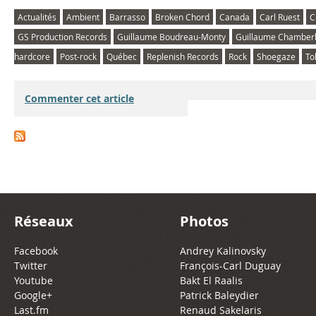
Actualités
Ambient
Barrasso
Broken Chord
Canada
Carl Ruest
C
GS Production Records
Guillaume Boudreau-Monty
Guillaume Chamber
hardcore
Post-rock
Québec
Replenish Records
Rock
Shoegaze
To
Commenter cet article
Réseaux
Photos
Facebook
Andrey Kalinovsky
Twitter
François-Carl Duguay
Youtube
Bakt El Raalis
Google+
Patrick Baleydier
Last.fm
Renaud Sakelaris