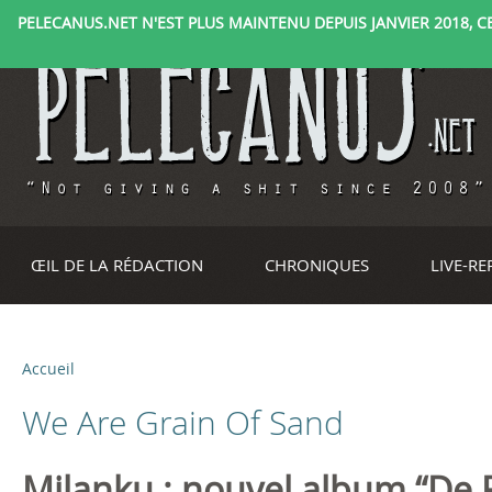
PELECANUS.NET N'EST PLUS MAINTENU DEPUIS JANVIER 2018, CE 
ŒIL DE LA RÉDACTION
CHRONIQUES
LIVE-R
Accueil
V
We Are Grain Of Sand
o
u
Milanku : nouvel album “De 