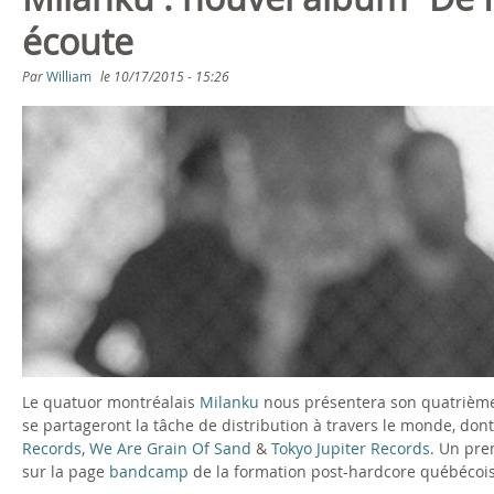
s
écoute
ê
Par
William
le
10/17/2015 - 15:26
t
e
s
i
c
i
Le quatuor montréalais
Milanku
nous présentera son quatrième 
se partageront la tâche de distribution à travers le monde, don
Records
,
We Are Grain Of Sand
&
Tokyo Jupiter Records
. Un pre
sur la page
bandcamp
de la formation post-hardcore québécois