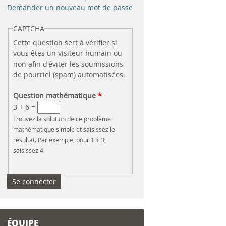
e
Demander un nouveau mot de passe
r
CAPTCHA
Cette question sert à vérifier si
c
vous êtes un visiteur humain ou
non afin d'éviter les soumissions
h
de pourriel (spam) automatisées.
e
Question mathématique
*
3 + 6 =
Trouvez la solution de ce problème
mathématique simple et saisissez le
résultat. Par exemple, pour 1 + 3,
saisissez 4.
ÉQUIPE