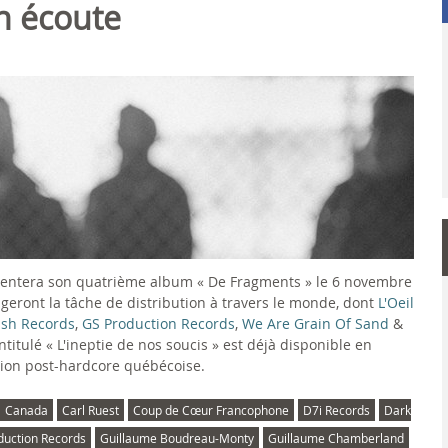
en écoute
entera son quatrième album « De Fragments » le 6 novembre
ageront la tâche de distribution à travers le monde, dont
L'Oeil
ish Records
,
GS Production Records
,
We Are Grain Of Sand
&
ntitulé « L'ineptie de nos soucis » est déjà disponible en
ion post-hardcore québécoise.
Canada
Carl Ruest
Coup de Cœur Francophone
D7i Records
Dark
duction Records
Guillaume Boudreau-Monty
Guillaume Chamberland