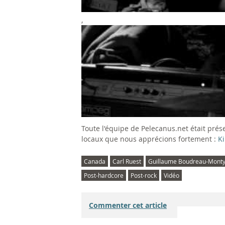
k
,
M
a
i
1
l
3
a
/
n
1
Toute l'équipe de Pelecanus.net était prése
k
1
locaux que nous apprécions fortement :
K
u
/
Canada
Carl Ruest
Guillaume Boudreau-Mont
Post-hardcore
Post-rock
Vidéo
-
1
L
0
Commenter cet article