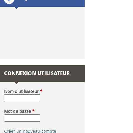
l
a
i
r
e
d
CONNEXION UTILISATEUR
e
r
Nom d'utilisateur
*
e
Mot de passe
*
c
h
Créer un nouveau compte