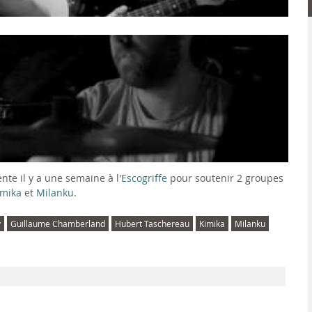
nte il y a une semaine à l'
Escogriffe
pour soutenir 2 groupes
imika
et
Milanku
.
y
Guillaume Chamberland
Hubert Taschereau
Kimika
Milanku