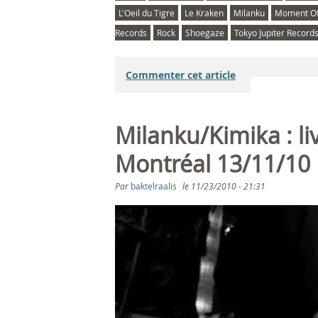
L'Oeil du Tigre
Le Kraken
Milanku
Moment Of
Records
Rock
Shoegaze
Tokyo Jupiter Record
Commenter cet article
Milanku/Kimika : liv
Montréal 13/11/10
Par
baktelraalis
le
11/23/2010 - 21:31
K
i
m
i