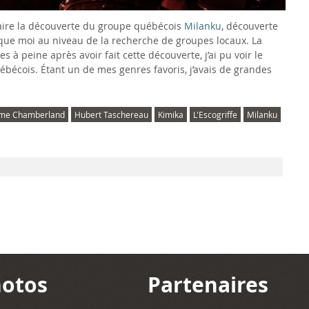
faire la découverte du groupe québécois
Milanku
, découverte
 que moi au niveau de la recherche de groupes locaux. La
à peine après avoir fait cette découverte, j’ai pu voir le
bécois. Étant un de mes genres favoris, j’avais de grandes
ume Chamberland
Hubert Taschereau
Kimika
L'Escogriffe
Milanku
otos
Partenaires