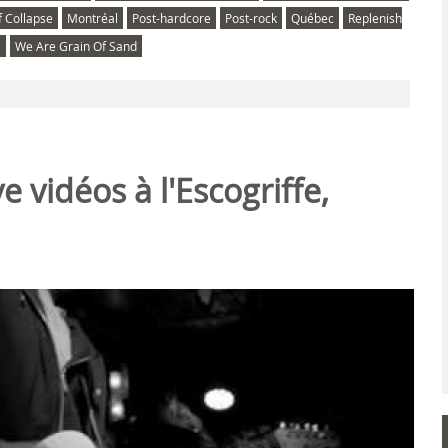
 Collapse
Montréal
Post-hardcore
Post-rock
Québec
Replenish
s
We Are Grain Of Sand
e vidéos à l'Escogriffe,