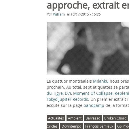
s
approche, extrait 
ê
Par
William
le
10/17/2015 - 15:26
t
e
s
i
c
Le quatuor montréalais
Milanku
nous prés
i
prochain. Au total, sept étiquettes se part
du Tigre
,
D7i
,
Moment Of Collapse
,
Replen
Tokyo Jupiter Records
. Un premier extrait i
écoute sur la page
bandcamp
de la format
Actualités
Ambient
Barrasso
Broken Chord
Circles
Downtempo
François Lemieux
GS Pro