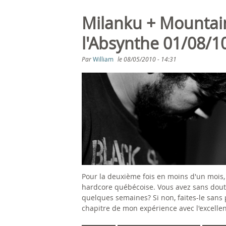
a
@
p
l
Milanku + Mountai
l'Absynthe 01/08/1
l
'
a
E
Par
William
le
08/05/2010 - 14:31
i
s
s
c
a
o
n
g
t
r
Pour la deuxième fois en moins d'un mois, 
e
i
hardcore québécoise. Vous avez sans doute 
quelques semaines? Si non, faites-le sans 
r
f
chapitre de mon expérience avec l'excelle