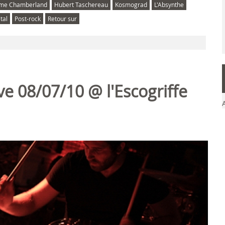
ume Chamberland
Hubert Taschereau
Kosmograd
L'Absynthe
tal
Post-rock
Retour sur
ve 08/07/10 @ l'Escogriffe