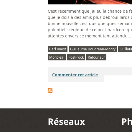
-
C’est récemment que j’ai eu la chance de 
que je dois à des amis plus débrouillards
1
bonne nouvelle c’est que quelques semaines 
potentiel scénique de ce post-hardcore qué
0
attentes envers ce moment tant attendu...
@
Carl Ruest
Guillaume Boudreau-Monty
Guilla
l
Montréal
Post-rock
Retour sur
'
Commenter cet article
E
s
c
o
Réseaux
Ph