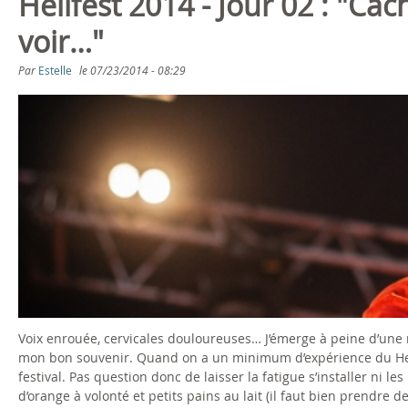
Hellfest 2014 - Jour 02 : "Cac
voir…"
Par
Estelle
le
07/23/2014 - 08:29
Voix enrouée, cervicales douloureuses… J’émerge à peine d’une n
mon bon souvenir. Quand on a un minimum d’expérience du Hellf
festival. Pas question donc de laisser la fatigue s’installer ni l
d’orange à volonté et petits pains au lait (il faut bien prendre des