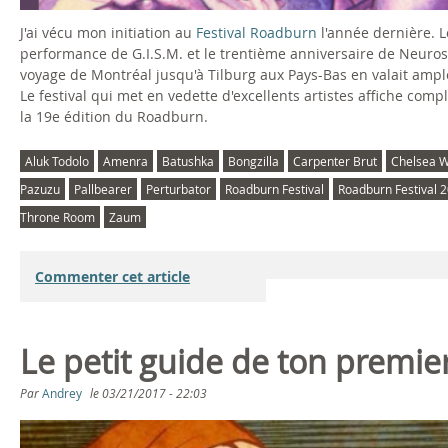
J'ai vécu mon initiation au
Festival Roadburn
l'année dernière. L
performance de G.I.S.M. et le trentième anniversaire de Neurosi
voyage de Montréal jusqu'à Tilburg aux Pays-Bas en valait ample
Le festival qui met en vedette d'excellents artistes affiche co
la 19e édition du Roadburn.
Aluk Todolo
Amenra
Batushka
Bongzilla
Carpenter Brut
Chelsea W
Pazuzu
Pallbearer
Perturbator
Roadburn Festival
Roadburn Festival 
Throne Room
Zaum
Commenter cet article
Le petit guide de ton premie
Par
Andrey
le
03/21/2017 - 22:03