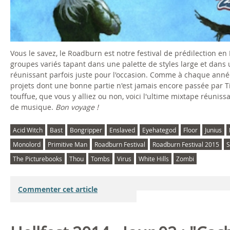
Vous le savez, le Roadburn est notre festival de prédilection 
groupes variés tapant dans une palette de styles large et dans
réunissant parfois juste pour l'occasion. Comme à chaque année,
projets dont une bonne partie n'est jamais encore passée par Ti
touffue, que vous y alliez ou non, voici l'ultime mixtape réunissa
de musique.
Bon voyage !
Acid Witch
Bast
Bongripper
Enslaved
Eyehategod
Floor
Junius
Monolord
Primitive Man
Roadburn Festival
Roadburn Festival 2015
S
The Picturebooks
Thou
Tombs
Virus
White Hills
Zombi
Commenter cet article