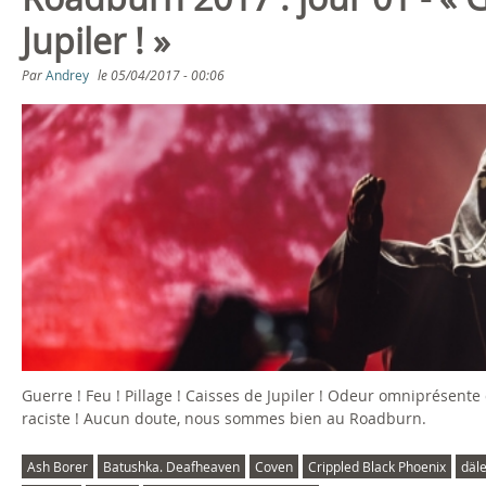
s
Jupiler ! »
ê
Par
Andrey
le
05/04/2017 - 00:06
t
e
s
i
c
i
Guerre ! Feu ! Pillage ! Caisses de Jupiler ! Odeur omniprése
raciste ! Aucun doute, nous sommes bien au Roadburn.
Ash Borer
Batushka. Deafheaven
Coven
Crippled Black Phoenix
däl