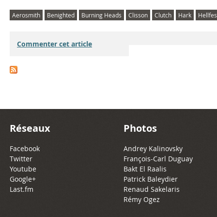
Aerosmith
Benighted
Burning Heads
Clisson
Clutch
Hark
Hellfe
Commenter cet article
Réseaux
Photos
Facebook
Andrey Kalinovsky
Twitter
François-Carl Duguay
Youtube
Bakt El Raalis
Google+
Patrick Baleydier
Last.fm
Renaud Sakelaris
Rémy Ogez