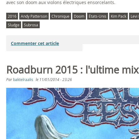
avec son doom aux violons électriques ensorcelants.
2016
Andy Patterson
Chronique
Doom
États-Unis
Kim Pack
Levi
Sludge
Subrosa
Commenter cet article
Roadburn 2015 : l'ultime mi
Par
baktelraalis
le
11/01/2014 - 23:26