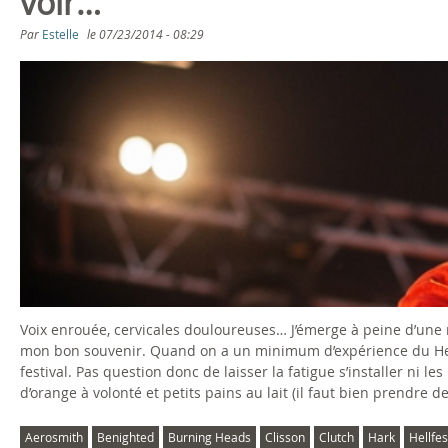
voir…"
Par
Estelle
le
07/23/2014 - 08:29
Voix enrouée, cervicales douloureuses… J’émerge à peine d’une n
mon bon souvenir. Quand on a un minimum d’expérience du Hellf
festival. Pas question donc de laisser la fatigue s’installer ni l
d’orange à volonté et petits pains au lait (il faut bien prendre des
Aerosmith
Benighted
Burning Heads
Clisson
Clutch
Hark
Hellfe