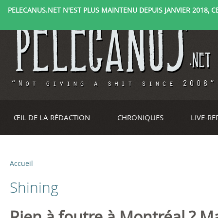
PELECANUS.NET N'EST PLUS MAINTENU DEPUIS JANVIER 2018, CE 
ŒIL DE LA RÉDACTION
CHRONIQUES
LIVE-R
Accueil
V
Shining
o
u
Rien à foutre à Montréal ? M