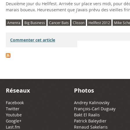
Deuxième jour du Hellfest. Arrivée sur place vers midi, pour d
marais boueux. Heureusement que j'avais prévu des vieilles fri
Amenra
Big Business
Cancer Bats
Clisson
Hellfest 2012
Mike Sche
Commenter cet article
Réseaux
Photos
Facebook
Andrey Kalinovsky
Twitter
François-Carl Duguay
Youtube
Bakt El Raalis
Google+
Patrick Baleydier
Last.fm
Renaud Sakelaris