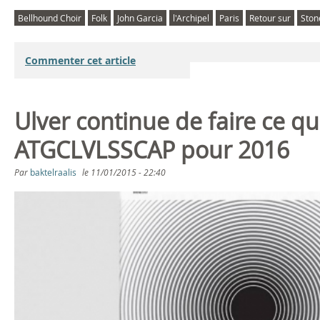
Bellhound Choir
Folk
John Garcia
l'Archipel
Paris
Retour sur
Ston
Commenter cet article
Ulver continue de faire ce qu
ATGCLVLSSCAP pour 2016
Par
baktelraalis
le
11/01/2015 - 22:40