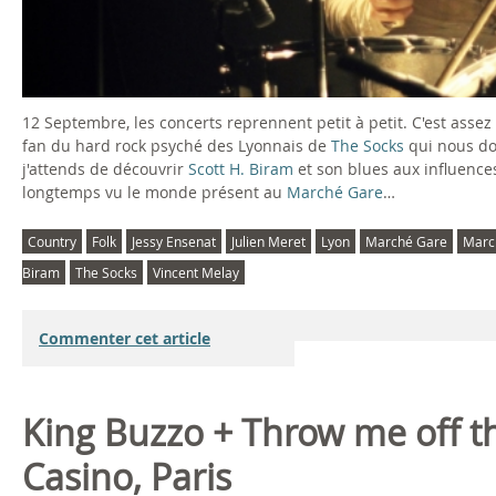
12 Septembre, les concerts reprennent petit à petit. C'est ass
fan du hard rock psyché des Lyonnais de
The Socks
qui nous do
j'attends de découvrir
Scott H. Biram
et son blues aux influence
longtemps vu le monde présent au
Marché Gare
…
Country
Folk
Jessy Ensenat
Julien Meret
Lyon
Marché Gare
Marc
Biram
The Socks
Vincent Melay
Commenter cet article
King Buzzo + Throw me off 
Casino, Paris