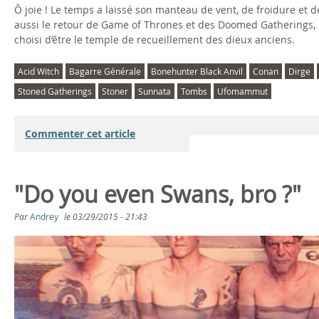
Ô joie ! Le temps a laissé son manteau de vent, de froidure et de p
aussi le retour de Game of Thrones et des Doomed Gatherings, 
choisi d’être le temple de recueillement des dieux anciens.
Acid Witch
Bagarre Générale
Bonehunter Black Anvil
Conan
Dirge
Stoned Gatherings
Stoner
Sunnata
Tombs
Ufomammut
Commenter cet article
"Do you even Swans, bro ?"
Par
Andrey
le
03/29/2015 - 21:43