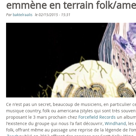
emmène en terrain folk/ame
Par
baktelraalis
le
02/15/2015 - 15:31
Ce n'est pas un secret, beaucoup de musiciens, en particulier 
musique country, folk ou americana (styles qui sont très souven
proposant le 3 mars prochain chez
Forcefield Records
un album 
l'existence du groupe qui nous l'a fait découvrir,
Windhand
, le
folk, offrant même au passage une reprise de la légende de l'