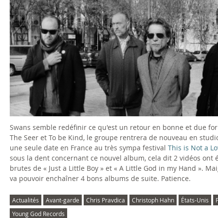
Swans semble redéfinir ce qu'est un retour en bonne et due for
The Seer et To be Kind, le groupe rentrera de nouveau en stud
une seule date en France au très sympa festival
This is Not a L
sous la dent concernant ce nouvel album, cela dit 2 vidéos ont
brutes de « Just a Little Boy » et « A Little God in my Hand ».
va pouvoir enchaîner 4 bons albums de suite. Patience.
Actualités
Avant-garde
Chris Pravdica
Christoph Hahn
États-Unis
Young God Records