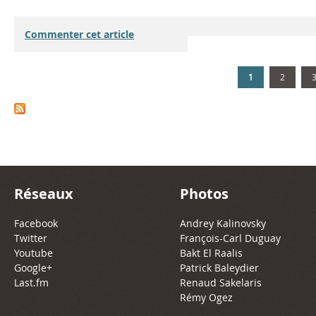
Commenter cet article
1
2
Réseaux
Photos
Facebook
Andrey Kalinovsky
Twitter
François-Carl Duguay
Youtube
Bakt El Raalis
Google+
Patrick Baleydier
Last.fm
Renaud Sakelaris
Rémy Ogez