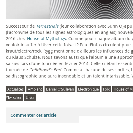
Successeur de
Terrestrials
(leur collaboration avec Sunn O))) pub
(l'acronyme de tous les signes astrologiques en anglais) nouve
2016 chez
House of Mythology
. Comme pour chaque album du gro
vouloir insuffer à Ulver cette fois-ci ? Peu d'infos circulent po
kraut/electro/rock, Rygg mentionne d'ailleurs les influences de
ou Klaus Schulze. Nous savons aussi que l'album a une approche 
saisies lors d'une tournée en février 2014. Celle-ci étant essen
tournée de
Childhood’s End
. Comme à chacune de ses sorties, U
sa discographie une aura insondable et un talent intarissable. 
Actualités
Ambient
Daniel O'Sullivan
Électronique
Folk
House of M
Ylwizaker
Ulver
Commenter cet article