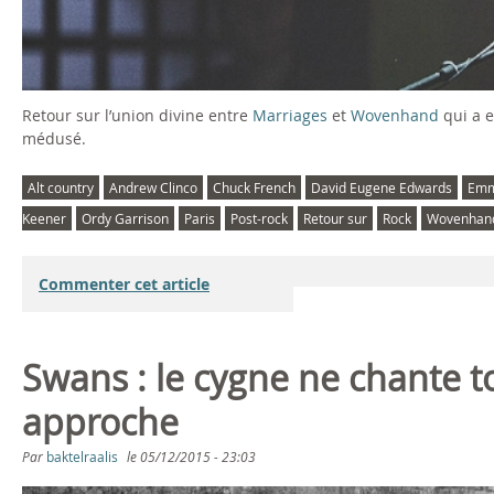
Retour sur l’union divine entre
Marriages
et
Wovenhand
qui a e
médusé.
Alt country
Andrew Clinco
Chuck French
David Eugene Edwards
Emm
Keener
Ordy Garrison
Paris
Post-rock
Retour sur
Rock
Wovenhan
Commenter cet article
Swans : le cygne ne chante 
approche
Par
baktelraalis
le
05/12/2015 - 23:03