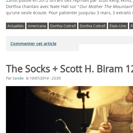
Zandt
publié en 2012 offrant des reprises par Scott Kelly, Wino,
Dorthia chantais avec Nate Hall sur "
Our Mother The Mountain
qu'une seule écoute. Pour patienter jusqu'au 3 mars, 3 extraits 
Actualités
Americana
Dorthia Cottrell
Dorthia Cottrell
États-Unis
F
Commenter cet article
The Socks + Scott H. Biram 
Par
Sandie
le
10/07/2014 - 23:05