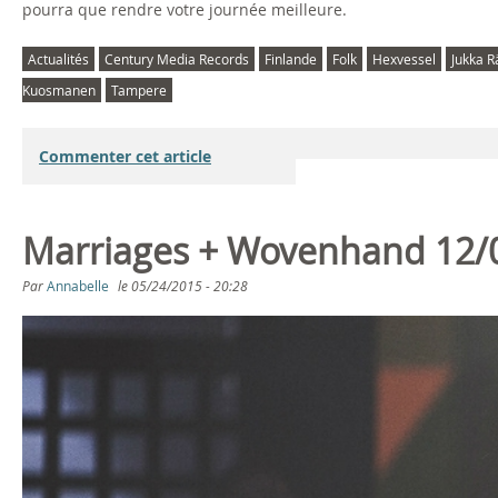
pourra que rendre votre journée meilleure.
Actualités
Century Media Records
Finlande
Folk
Hexvessel
Jukka 
Kuosmanen
Tampere
Commenter cet article
Marriages + Wovenhand 12/0
Par
Annabelle
le
05/24/2015 - 20:28