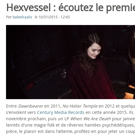
Hexvessel : écoutez le premie
Par
baktelraalis
le
10/31/2015 - 12:45
Entre
Dawnbearer
en 2011,
No Holier Temple
en 2012 et quelqu
s'envolent vers
Century Media Records
en cette année 2015. Il
novembre prochain, puis un LP
When We Are Death
pour janvie
teintés d'une magie folk et de rêveries hantées psychédéliques,
pièce, le plaisir est dans l'attente, profitez-en pour jeter un cou