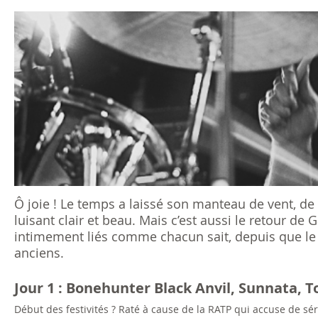
s
ê
t
e
s
i
c
Ô joie ! Le temps a laissé son manteau de vent, de fr
luisant clair et beau. Mais c’est aussi le retour 
i
intimement liés comme chacun sait, depuis que le G
anciens.
Jour 1 : Bonehunter Black Anvil, Sunnata, 
Début des festivités ? Raté à cause de la RATP qui accuse de sé