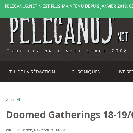
PELECANUS.NET N'EST PLUS MAINTENU DEPUIS JANVIER 2018, CE 
ŒIL DE LA RÉDACTION
CHRONIQUES
LIVE-R
Accueil
V
Doomed Gatherings 18-19/0
o
u
Par
Julien
le mar, 05/05/2015 - 00:28