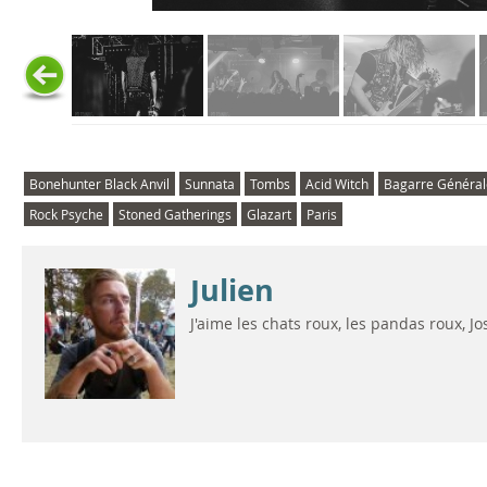
Bonehunter Black Anvil
Sunnata
Tombs
Acid Witch
Bagarre Général
Rock Psyche
Stoned Gatherings
Glazart
Paris
Julien
J'aime les chats roux, les pandas roux, 