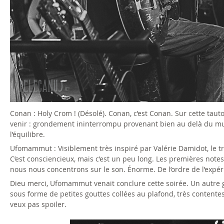
7
7
_
p
e
l
Conan : Holy Crom ! (Désolé). Conan, c’est Conan. Sur cette taut
venir : grondement ininterrompu provenant bien au delà du mur
e
l’équilibre.
.
Ufomammut : Visiblement très inspiré par Valérie Damidot, le tr
C’est consciencieux, mais c’est un peu long. Les premières notes
j
nous nous concentrons sur le son. Énorme. De l’ordre de l’exp
Dieu merci, Ufomammut venait conclure cette soirée. Un autre 
p
sous forme de petites gouttes collées au plafond, très contente
veux pas spoiler.
g