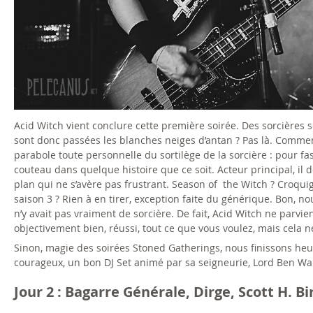
9
_
p
e
l
Acid Witch vient conclure cette première soirée. Des sorcières 
sont donc passées les blanches neiges d’antan ? Pas là. Comment
e
parabole toute personnelle du sortilège de la sorcière : pour fa
couteau dans quelque histoire que ce soit. Acteur principal, il 
.
plan qui ne s’avère pas frustrant. Season of the Witch ? Croqui
saison 3 ? Rien à en tirer, exception faite du générique. Bon, nou
j
n’y avait pas vraiment de sorcière. De fait, Acid Witch ne parvie
objectivement bien, réussi, tout ce que vous voulez, mais cela 
p
Sinon, magie des soirées Stoned Gatherings, nous finissons heur
g
courageux, un bon DJ Set animé par sa seigneurie, Lord Ben Wa
Jour 2 : Bagarre Générale, Dirge, Scott H