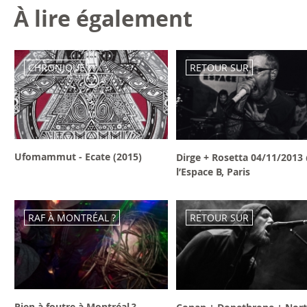
À lire également
CHRONIQUE
RETOUR SUR
Ufomammut - Ecate (2015)
Dirge + Rosetta 04/11/2013
l’Espace B, Paris
RAF À MONTRÉAL ?
RETOUR SUR
Rien à foutre à Montréal ?