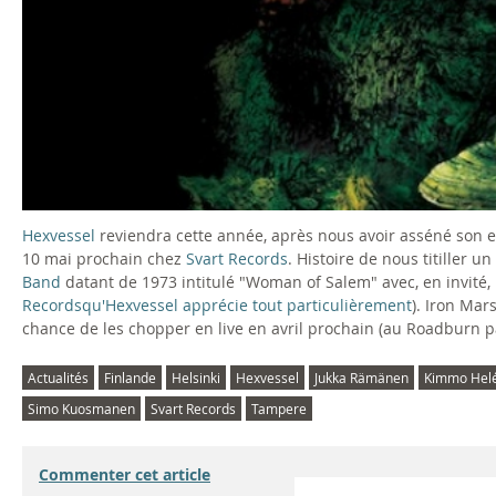
F
e
s
t
i
Hexvessel
reviendra cette année, après nous avoir asséné son e
10 mai prochain chez
Svart Records
. Histoire de nous titiller 
v
Band
datant de 1973 intitulé "Woman of Salem" avec, en invité,
Records
qu'Hexvessel apprécie tout particulièrement
). Iron Mar
a
chance de les chopper en live en avril prochain (au Roadburn p
l
Actualités
Finlande
Helsinki
Hexvessel
Jukka Rämänen
Kimmo Hel
2
Simo Kuosmanen
Svart Records
Tampere
0
Commenter cet article