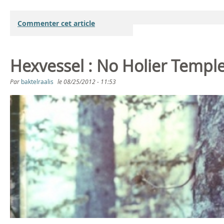
e
Commenter cet article
l
-
Hexvessel : No Holier Temple,
H
Par
baktelraalis
le
08/25/2012 - 11:53
e
a
v
e
n
a