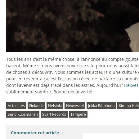
c
/
W
o
o
Tous les ans c'est la même chose: à l'annonce au compte-goutte
bavent. Même si nous avons ouvert ce site pour nous aussi fai
d
de choses à découvrir. Nous sommes les acteurs d'une culture
pour en revenir à ça, est l'occasion rêvée de parfaire sa conn
s
dont l'avenir est déjà tracé dans les astres. Aujourd'hui?
Hexves
sublimement sombre. Bonne découverte!
T
Actualités
Finlande
Helsinki
Hexvessel
Jukka Rämänen
Kimmo Hel
o
Simo Kuosmanen
Svart Records
Tampere
C
Commenter cet article
o