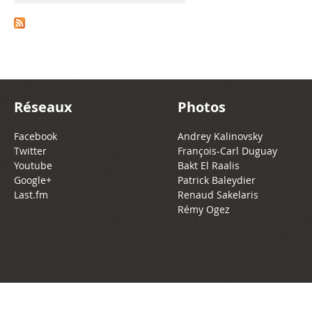
n
j
u
r
Réseaux
Photos
e
Facebook
Andrey Kalinovsky
Twitter
François-Carl Duguay
-
Youtube
Bakt El Raalis
Google+
Patrick Baleydier
L
Last.fm
Renaud Sakelaris
Rémy Ogez
i
v
e