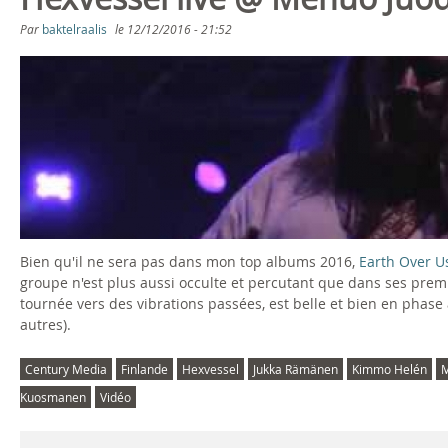
s
Par
baktelraalis
le
12/12/2016 - 21:52
ê
H
t
E
e
X
s
V
i
E
Bien qu'il ne sera pas dans mon top albums 2016,
Earth Over U
c
S
groupe n'est plus aussi occulte et percutant que dans ses premiè
tournée vers des vibrations passées, est belle et bien en phase a
i
S
autres).
E
Century Media
Finlande
Hexvessel
Jukka Rämänen
Kimmo Helén
M
Kuosmanen
Vidéo
L