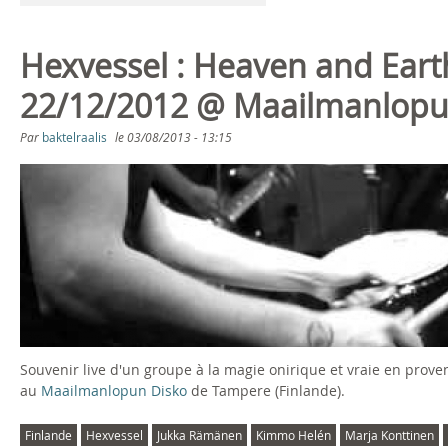
1
6
Hexvessel : Heaven and Eart
22/12/2012 @ Maailmanlopun
Par
baktelraalis
le
03/08/2013 - 13:15
H
e
x
v
e
Souvenir live d'un groupe à la magie onirique et vraie en prov
s
au
Maailmanlopun Disko
de Tampere (Finlande).
s
Finlande
Hexvessel
Jukka Rämänen
Kimmo Helén
Marja Konttinen