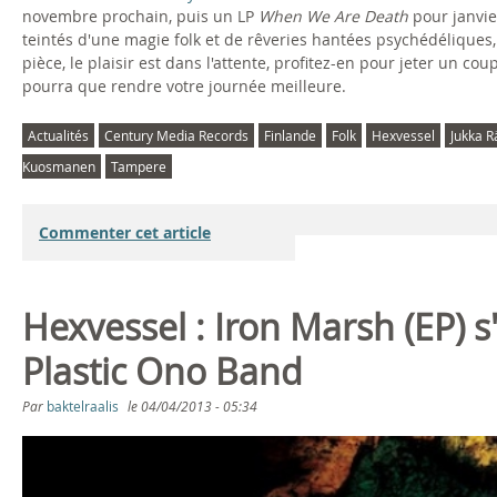
o
novembre prochain, puis un LP
When We Are Death
pour janvie
teintés d'une magie folk et de rêveries hantées psychédéliques,
J
pièce, le plaisir est dans l'attente, profitez-en pour jeter un cou
pourra que rendre votre journée meilleure.
u
Actualités
Century Media Records
Finlande
Folk
Hexvessel
Jukka 
o
Kuosmanen
Tampere
d
Commenter cet article
a
r
Hexvessel : Iron Marsh (EP) 
a
Plastic Ono Band
g
Par
baktelraalis
le
04/04/2013 - 05:34
i
s