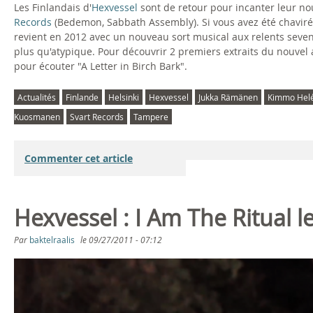
n
Les Finlandais d'
Hexvessel
sont de retour pour incanter leur no
Records
(Bedemon, Sabbath Assembly). Si vous avez été chaviré
d
revient en 2012 avec un nouveau sort musical aux relents sevent
plus qu'atypique. Pour découvrir 2 premiers extraits du nouvel a
E
pour écouter "A Letter in Birch Bark".
a
Actualités
Finlande
Helsinki
Hexvessel
Jukka Rämänen
Kimmo Hel
r
Kuosmanen
Svart Records
Tampere
t
Commenter cet article
h
M
Hexvessel : I Am The Ritual le
a
Par
baktelraalis
le
09/27/2011 - 07:12
g
i