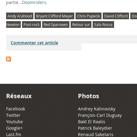
partie...
Doomriders
.
Andy Arahood
Bryant Clifford Meyer
Chris Pupecki
David Clifford
Do
Newton
Post-rock
Red Sparowes
Retour sur
Sala Rossa
Commenter cet article
Réseaux
Photos
Facebook
Andrey Kalinovsky
Twitter
François-Carl Duguay
Youtube
Bakt El Raalis
Google+
Patrick Baleydier
Last.fm
Renaud Sakelaris