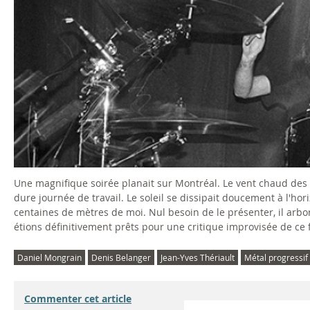
Une magnifique soirée planait sur Montréal. Le vent chaud des 
dure journée de travail. Le soleil se dissipait doucement à l'hor
centaines de mètres de moi. Nul besoin de le présenter, il arbo
étions définitivement prêts pour une critique improvisée de ce
Daniel Mongrain
Denis Belanger
Jean-Yves Thériault
Métal progressif
Commenter cet article