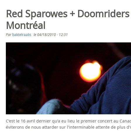
Red Sparowes + Doomriders l
Montréal
Par
baktelraalis
le
04/18/2010 - 12:31
C'est le 16 avril dernier qu'a eu lieu le premier concert au Ca
éviterons de nous attarder sur l'interminable attente de plus d