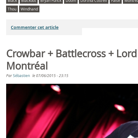
Black
Blackdot
Bryan Funck
Doom
Dorthia Cottrell
False
Montré
Thou
Windhand
Commenter cet article
Crowbar + Battlecross + Lor
Montréal
Par
Sébastien
le
07/06/2015 - 23:15