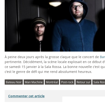
À peine deux jours après la grosse claque que le concert de
Ba
pertinente. Décidément, la scène locale explosait en ce début 
ce samedi 15 janvier à la Sala Rossa. La bonne nouvelle c'est 
c'est le genre de défi qui me rend absolument heureux.
Bateau Noir
Man Machine
Montréal
Post-rock
Retour sur
Sala Ros
Commenter cet article