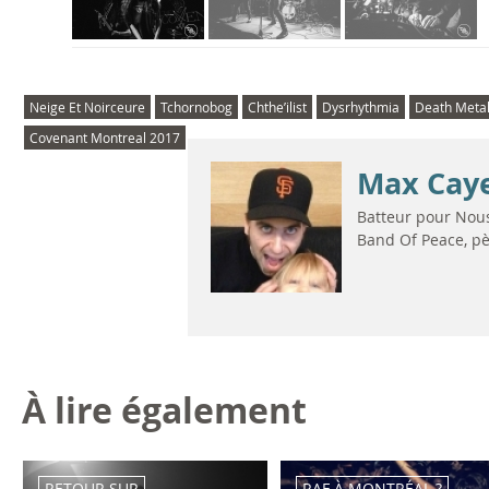
Neige Et Noirceure
Tchornobog
Chthe’ilist
Dysrhythmia
Death Meta
Covenant Montreal 2017
Max Cay
Batteur pour Nous
Band Of Peace, pè
À lire également
RETOUR SUR
RAF À MONTRÉAL ?