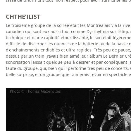
tasse de thé. Ils ont tout mon respect pour avoir surmonté le
CHTHE’ILIST
Le troisième groupe de la soirée était les Montréalais via la 
canadien qui sont eux aussi tout comme Dysrhytmia sur l'étiqu
technique et d'une rapidité étourdissante, le son était légèrem
difficile de discerner les nuances de la batterie ou de la basse 
d'enchainements endiablés et ultra rapides. Très peu de pause, 
dessus par un train. J'avais bien aimé leur album Le Dernier Crépu
sonorisation laissait quelque peu à désirer et par conséquent
faute du groupe, qui, bien qu'il performe très peu de concerts,
belle surprise, et un groupe que j'aimerais revoir en spectacle 
i
m
a
g