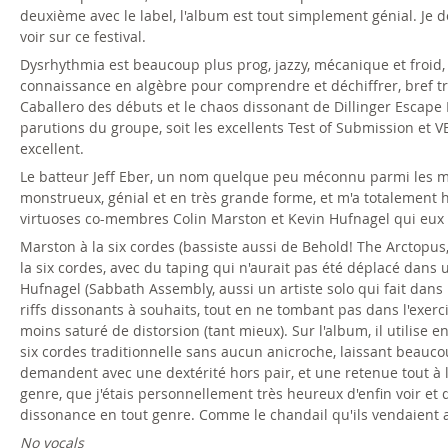
deuxième avec le label, l'album est tout simplement génial. Je 
voir sur ce festival.
Dysrhythmia est beaucoup plus prog, jazzy, mécanique et froid
connaissance en algèbre pour comprendre et déchiffrer, bref trè
Caballero des débuts et le chaos dissonant de Dillinger Escape P
parutions du groupe, soit les excellents Test of Submission et VEI
excellent.
Le batteur Jeff Eber, un nom quelque peu méconnu parmi les mi
monstrueux, génial et en très grande forme, et m'a totalement 
virtuoses co-membres Colin Marston et Kevin Hufnagel qui eux 
Marston à la six cordes (bassiste aussi de Behold! The Arctopus,
la six cordes, avec du taping qui n'aurait pas été déplacé dan
Hufnagel (Sabbath Assembly, aussi un artiste solo qui fait dans
riffs dissonants à souhaits, tout en ne tombant pas dans l'exer
moins saturé de distorsion (tant mieux). Sur l'album, il utilise 
six cordes traditionnelle sans aucun anicroche, laissant beauc
demandent avec une dextérité hors pair, et une retenue tout à
genre, que j'étais personnellement très heureux d'enfin voir et
dissonance en tout genre. Comme le chandail qu'ils vendaient au
No vocals