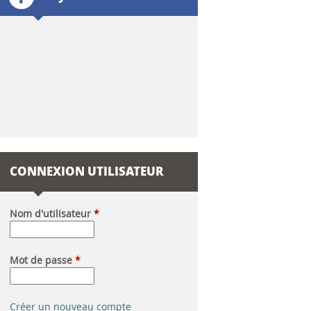
l
a
i
r
e
d
CONNEXION UTILISATEUR
e
r
Nom d'utilisateur
*
e
Mot de passe
*
c
h
Créer un nouveau compte