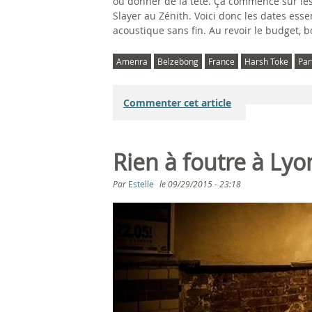
où donner de la tête. Ça commence sur le
Slayer au Zénith. Voici donc les dates esse
acoustique sans fin. Au revoir le budget, b
Amenra
Belzebong
France
Harsh Toke
Par
Commenter cet article
Rien à foutre à Ly
Par
Estelle
le
09/29/2015 - 23:18