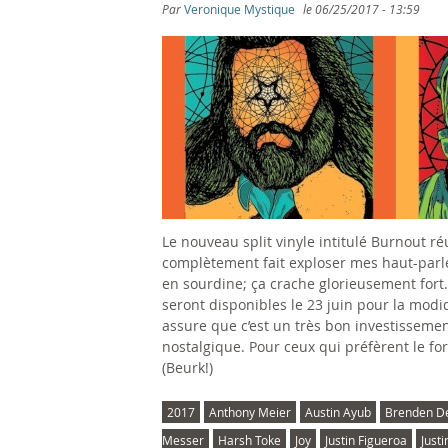
s
Par
Veronique Mystique
le
06/25/2017 - 13:59
ê
t
e
s
i
Le nouveau split vinyle intitulé Burnout r
c
complètement fait exploser mes haut-parleu
en sourdine; ça crache glorieusement fort.
i
seront disponibles le 23 juin pour la mod
assure que c’est un très bon investissemen
nostalgique. Pour ceux qui préfèrent le for
(Beurk!)
2017
Anthony Meier
Austin Ayub
Brenden De
Messer
Harsh Toke
Joy
Justin Figueroa
Just