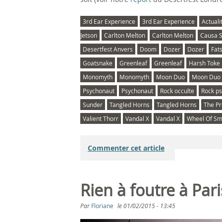
3rd Ear Experience
3rd Ear Experience
Actuali
Jetson
Carlton Melton
Carlton Melton
Causa S
Desertfest Anvers
Doom
Dozer
Dozer
Fat
Goatsnake
Greenleaf
Greenleaf
Harsh Toke
Monomyth
Monomyth
Moon Duo
Moon Duo
Psychonaut
Psychonaut
Rock occulte
Rock p
Sunder
Tangled Horns
Tangled Horns
The Pr
Valient Thorr
Vandal X
Vandal X
Wheel Of S
Commenter cet article
Rien à foutre à Pari
Par
Floriane
le
01/02/2015 - 13:45