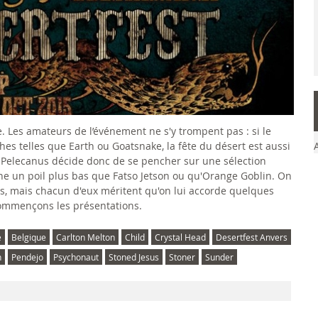
 Les amateurs de l’événement ne s'y trompent pas : si le
ches telles que Earth ou Goatsnake, la fête du désert est aussi
r. Pelecanus décide donc de se pencher sur une sélection
iche un poil plus bas que Fatso Jetson ou qu'Orange Goblin. On
s, mais chacun d'eux méritent qu'on lui accorde quelques
commençons les présentations.
e
Belgique
Carlton Melton
Child
Crystal Head
Desertfest Anvers
h
Pendejo
Psychonaut
Stoned Jesus
Stoner
Sunder