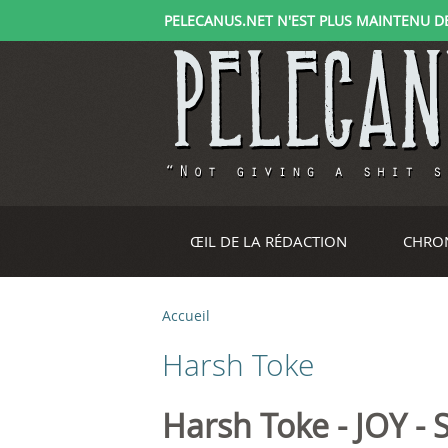
PELECANUS.NET N'EST PLUS MAINTENU DEPU
ŒIL DE LA RÉDACTION
CHRO
Accueil
V
Harsh Toke
o
u
Harsh Toke - JOY - 