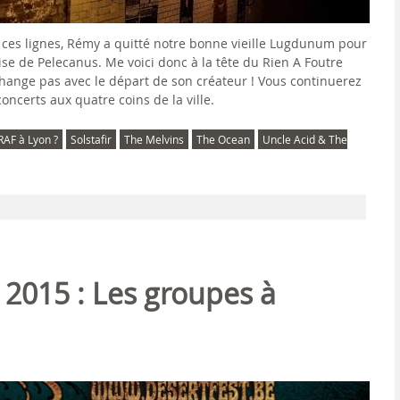
cris ces lignes, Rémy a quitté notre bonne vieille Lugdunum pour
ise de Pelecanus. Me voici donc à la tête du Rien A Foutre
change pas avec le départ de son créateur ! Vous continuerez
oncerts aux quatre coins de la ville.
RAF à Lyon ?
Solstafir
The Melvins
The Ocean
Uncle Acid & The
 2015 : Les groupes à