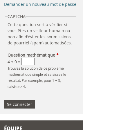
e
Demander un nouveau mot de passe
r
CAPTCHA
Cette question sert à vérifier si
c
vous êtes un visiteur humain ou
non afin d'éviter les soumissions
h
de pourriel (spam) automatisées.
e
Question mathématique
*
4 + 0 =
Trouvez la solution de ce problème
mathématique simple et saisissez le
résultat. Par exemple, pour 1 + 3,
saisissez 4.
ÉQUIPE