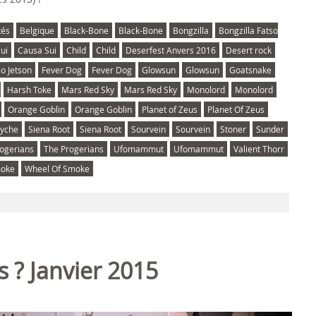
tés
Belgique
Black-Bone
Black-Bone
Bongzilla
Bongzilla Fatso
ui
Causa Sui
Child
Child
Deserfest Anvers 2016
Desert rock
so Jetson
Fever Dog
Fever Dog
Glowsun
Glowsun
Goatsnake
Harsh Toke
Mars Red Sky
Mars Red Sky
Monolord
Monolord
Orange Goblin
Orange Goblin
Planet of Zeus
Planet Of Zeus
syche
Siena Root
Siena Root
Sourvein
Sourvein
Stoner
Sunder
ogerians
The Progerians
Ufomammut
Ufomammut
Valient Thorr
moke
Wheel Of Smoke
s ? Janvier 2015