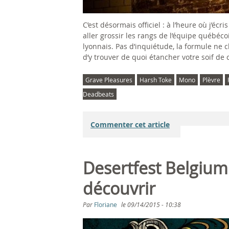
C’est désormais officiel : à l’heure où j’é
aller grossir les rangs de l’équipe québéco
lyonnais. Pas d’inquiétude, la formule ne 
d’y trouver de quoi étancher votre soif de c
Grave Pleasures
Harsh Toke
Mono
Plèvre
Deadbeats
Commenter cet article
Desertfest Belgium
découvrir
Par
Floriane
le
09/14/2015 - 10:38