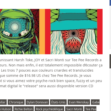
éunissant Harsh Toke, JOY et Sacri Monti sur Tee Pee Records a
rs. Non mais enfin, il est totalement impossible d’écouter ça
 Les trois 7 pouces aux couleurs criardes et translucides
ique somme de $16.98 US chez Tee Pee Records. Je vous
t si vous aimez votre psyche-rock bien space, fuzzy et un peu
mat digital le "release" sera aussi disponible version CD
llar
Chronique
Dylan Donovan
États-Unis
Evan Wenskay
Gabe
in Hulson
Richie Belton
Rock psychédélique
Sacri Monti
Tee Pee