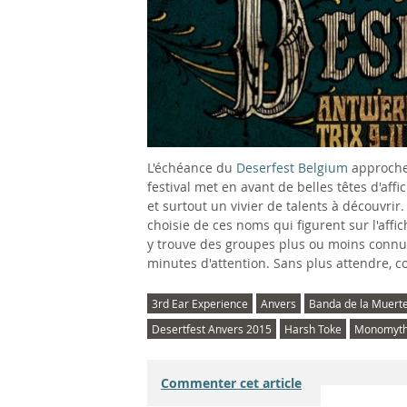
L'échéance du
Deserfest Belgium
approche.
festival met en avant de belles têtes d'affi
et surtout un vivier de talents à découvri
choisie de ces noms qui figurent sur l'aff
y trouve des groupes plus ou moins connu
minutes d'attention. Sans plus attendre, 
3rd Ear Experience
Anvers
Banda de la Muert
Desertfest Anvers 2015
Harsh Toke
Monomyt
Commenter cet article