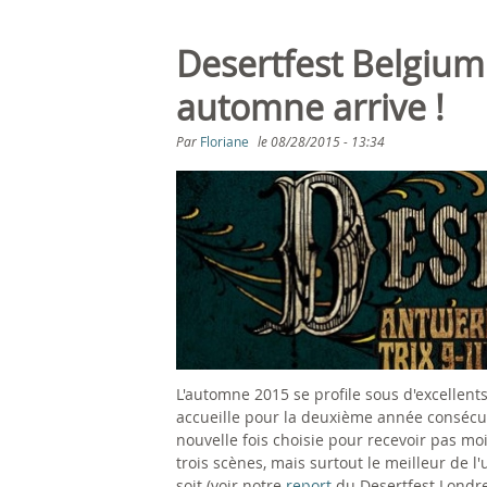
Desertfest Belgium 
automne arrive !
Par
Floriane
le
08/28/2015 - 13:34
L'automne 2015 se profile sous d'excellents 
accueille pour la deuxième année consécutiv
nouvelle fois choisie pour recevoir pas moi
trois scènes, mais surtout le meilleur de 
soit (voir notre
report
du Desertfest Londre