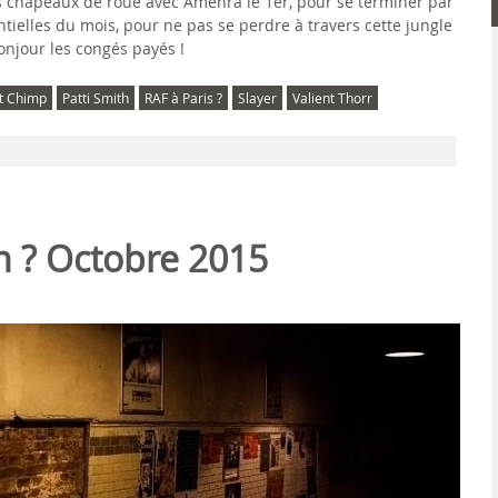
s chapeaux de roue avec Amenra le 1er, pour se terminer par
ntielles du mois, pour ne pas se perdre à travers cette jungle
onjour les congés payés !
t Chimp
Patti Smith
RAF à Paris ?
Slayer
Valient Thorr
on ? Octobre 2015