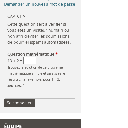
e
Demander un nouveau mot de passe
r
CAPTCHA
Cette question sert à vérifier si
c
vous êtes un visiteur humain ou
non afin d'éviter les soumissions
h
de pourriel (spam) automatisées.
e
Question mathématique
*
13 + 2 =
Trouvez la solution de ce problème
mathématique simple et saisissez le
résultat. Par exemple, pour 1 + 3,
saisissez 4.
ÉQUIPE