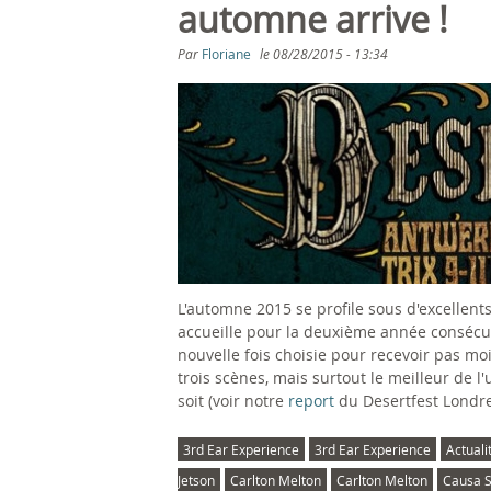
s
automne arrive !
ê
Par
Floriane
le
08/28/2015 - 13:34
t
e
s
i
c
L'automne 2015 se profile sous d'excellents 
i
accueille pour la deuxième année consécutiv
nouvelle fois choisie pour recevoir pas moi
trois scènes, mais surtout le meilleur de 
soit (voir notre
report
du Desertfest Londre
3rd Ear Experience
3rd Ear Experience
Actuali
Jetson
Carlton Melton
Carlton Melton
Causa S