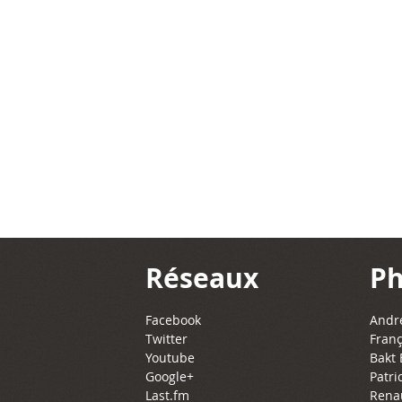
Réseaux
Ph
Facebook
Andre
Twitter
Franç
Youtube
Bakt 
Google+
Patri
Last.fm
Rena