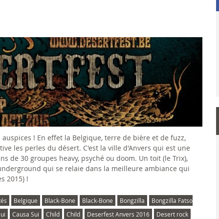
auspices ! En effet la Belgique, terre de bière et de fuzz,
e les perles du désert. C'est la ville d'Anvers qui est une
ns de 30 groupes heavy, psyché ou doom. Un toit (le Trix),
l'underground qui se relaie dans la meilleure ambiance qui
s 2015) !
tés
Belgique
Black-Bone
Black-Bone
Bongzilla
Bongzilla Fatso
ui
Causa Sui
Child
Child
Deserfest Anvers 2016
Desert rock