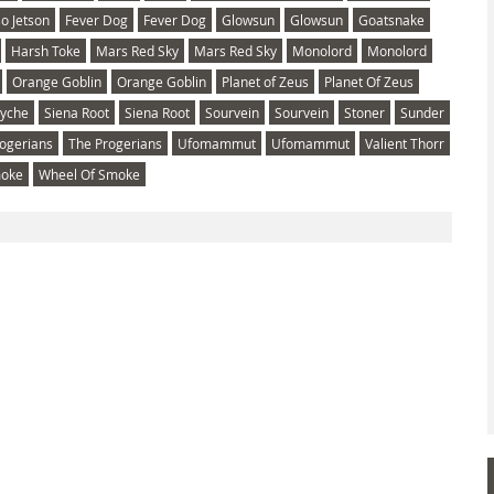
so Jetson
Fever Dog
Fever Dog
Glowsun
Glowsun
Goatsnake
Harsh Toke
Mars Red Sky
Mars Red Sky
Monolord
Monolord
Orange Goblin
Orange Goblin
Planet of Zeus
Planet Of Zeus
syche
Siena Root
Siena Root
Sourvein
Sourvein
Stoner
Sunder
ogerians
The Progerians
Ufomammut
Ufomammut
Valient Thorr
moke
Wheel Of Smoke