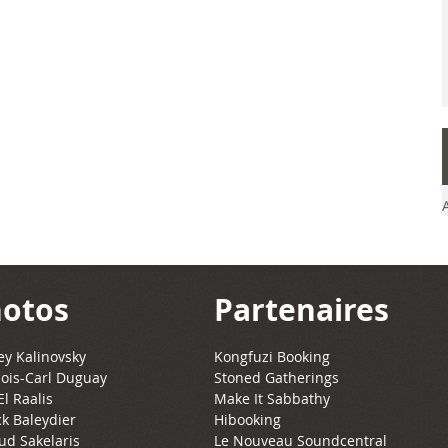
otos
Partenaires
y Kalinovsky
Kongfuzi Booking
ois-Carl Duguay
Stoned Gatherings
El Raalis
Make It Sabbathy
ck Baleydier
Hibooking
ud Sakelaris
Le Nouveau Soundcentral