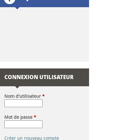
l
a
i
r
e
d
CONNEXION UTILISATEUR
e
r
Nom d'utilisateur
*
e
Mot de passe
*
c
h
Créer un nouveau compte