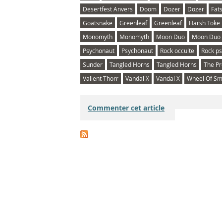
Desertfest Anvers
Doom
Dozer
Dozer
Fat
Goatsnake
Greenleaf
Greenleaf
Harsh Toke
Monomyth
Monomyth
Moon Duo
Moon Duo
Psychonaut
Psychonaut
Rock occulte
Rock p
Sunder
Tangled Horns
Tangled Horns
The Pr
Valient Thorr
Vandal X
Vandal X
Wheel Of S
Commenter cet article