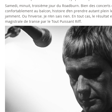
n
Samedi, minuit, troisième jour du Roadburn. Bien des concerts d
confortablement au balcon, histoire d’en prendre autant plein l
-
jamment. Ou l’inverse. Je n’en sais rien. En tout cas, le résultat
magistrale de transe par le Tout Puissant Riff.
2
l
0
o
1
o
4
p
.
-
j
r
p
o
g
a