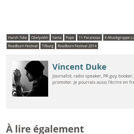
Harsh Toke
Obelyskkh
Yama
Papir
11 Paranoias
E-Musikgruppe L
Roadburn Festival
Tilburg
Roadburn Festival 2014
Vincent Duke
Journalist, radio speaker, PR guy, booke
promoter. Je pourrais aussi l'écrire en fran
À lire également