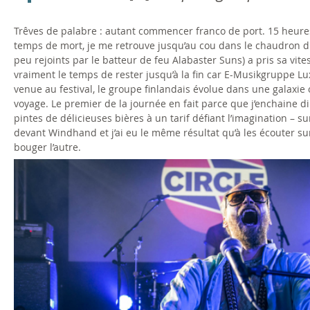
Trêves de palabre : autant commencer franco de port. 15 heures,
temps de mort, je me retrouve jusqu’au cou dans le chaudron d
peu rejoints par le batteur de feu Alabaster Suns) a pris sa vite
vraiment le temps de rester jusqu’à la fin car E-Musikgruppe L
venue au festival, le groupe finlandais évolue dans une galaxie 
voyage. Le premier de la journée en fait parce que j’enchaine d
pintes de délicieuses bières à un tarif défiant l’imagination – sur
devant Windhand et j’ai eu le même résultat qu’à les écouter 
bouger l’autre.
c
i
r
c
l