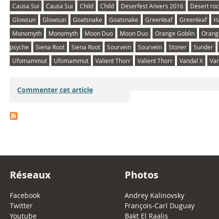
Causa Sui
Causa Sui
Child
Child
Deserfest Anvers 2016
Desert ro
Glowsun
Glowsun
Goatsnake
Goatsnake
Greenleaf
Greenleaf
H
Monomyth
Monomyth
Moon Duo
Moon Duo
Orange Goblin
Orang
psyche
Siena Root
Siena Root
Sourvein
Sourvein
Stoner
Sunder
Ufomammut
Ufomammut
Valient Thorr
Valient Thorr
Vandal X
Van
Commenter cet article
Réseaux
Photos
Facebook
Andrey Kalinovsky
Twitter
François-Carl Duguay
Youtube
Bakt El Raalis