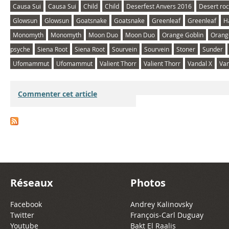
Causa Sui
Causa Sui
Child
Child
Deserfest Anvers 2016
Desert ro
Glowsun
Glowsun
Goatsnake
Goatsnake
Greenleaf
Greenleaf
H
Monomyth
Monomyth
Moon Duo
Moon Duo
Orange Goblin
Orang
psyche
Siena Root
Siena Root
Sourvein
Sourvein
Stoner
Sunder
Ufomammut
Ufomammut
Valient Thorr
Valient Thorr
Vandal X
Van
Commenter cet article
Réseaux
Photos
Facebook
Andrey Kalinovsky
Twitter
François-Carl Duguay
Youtube
Bakt El Raalis