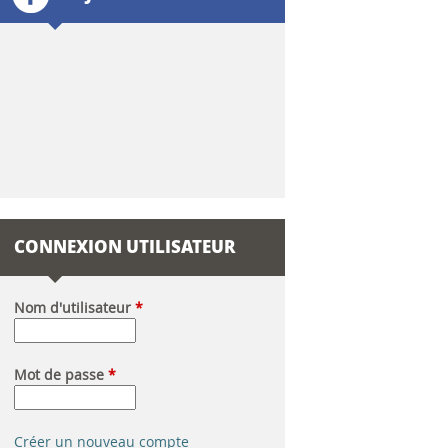
l
a
i
r
e
d
CONNEXION UTILISATEUR
e
r
Nom d'utilisateur
*
e
Mot de passe
*
c
h
Créer un nouveau compte