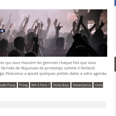
ues qui vous massent les gencives chaque fois que vous
 l’arrivée de l’équinoxe de printemps comme il l’entend.
e, Pelecanus a ajouté quelques petites dates à votre agenda.
ville Pussy
Prong
RAF à Paris ?
Sticky Boys
Stoned Jesus
Uncle