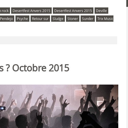
 rock
Desertfest Anvers 2015
Desertfest Anvers 2015
Deville
Pendejo
Psyche
Retour sur
Sludge
Stoner
Sunder
Trix Music
is ? Octobre 2015