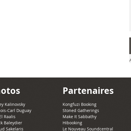
otos
Partenaires
y Kalinovsky
Kongfuzi Booking
ois-Carl Duguay
Stoned Gatherings
El Raalis
Make It Sabbathy
ck Baleydier
Hibooking
ud Sakelaris
Le Nouveau Soundcentral