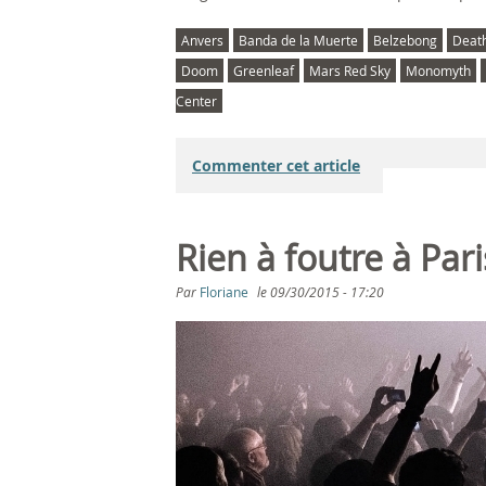
Anvers
Banda de la Muerte
Belzebong
Death
Doom
Greenleaf
Mars Red Sky
Monomyth
Center
Commenter cet article
Rien à foutre à Par
Par
Floriane
le
09/30/2015 - 17:20