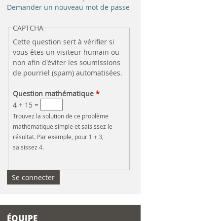
e
Demander un nouveau mot de passe
r
CAPTCHA
Cette question sert à vérifier si
c
vous êtes un visiteur humain ou
non afin d'éviter les soumissions
h
de pourriel (spam) automatisées.
e
Question mathématique
*
4 + 15 =
Trouvez la solution de ce problème
mathématique simple et saisissez le
résultat. Par exemple, pour 1 + 3,
saisissez 4.
ÉQUIPE