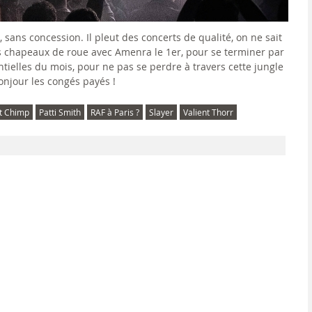
ans concession. Il pleut des concerts de qualité, on ne sait
s chapeaux de roue avec Amenra le 1er, pour se terminer par
ntielles du mois, pour ne pas se perdre à travers cette jungle
onjour les congés payés !
t Chimp
Patti Smith
RAF à Paris ?
Slayer
Valient Thorr