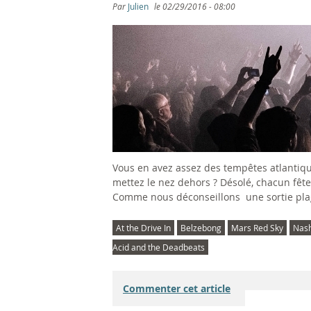
s
Par
Julien
le
02/29/2016 - 08:00
ê
t
e
s
i
Vous en avez assez des tempêtes atlantiq
c
mettez le nez dehors ? Désolé, chacun fête
Comme nous déconseillons une sortie plag
i
At the Drive In
Belzebong
Mars Red Sky
Nash
Acid and the Deadbeats
Commenter cet article