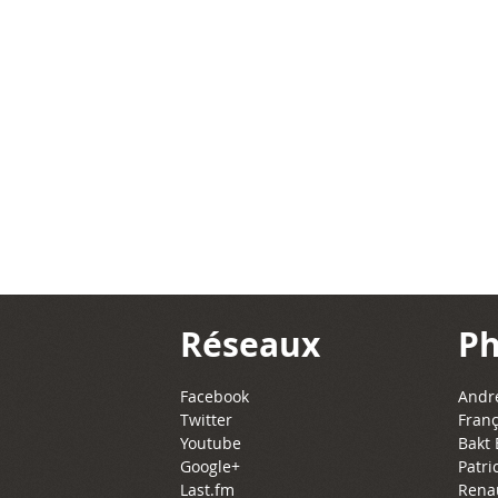
Réseaux
Ph
Facebook
Andre
Twitter
Franç
Youtube
Bakt 
Google+
Patri
Last.fm
Rena