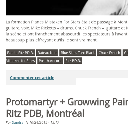
La formation Planes Mistaken For Stars était de passage à Montré
guitare, voix, Mike Ricketts – drums, Chuck French – guitare et N
la scène et ont franchement abasourdi les spectateurs à l'avan
beaucoup plus effrayant qu'ils le sont vraiment.
Bar Le Ritz P.D.B.
Bateau Noir
Blue Skies Turn Black
Chuck French
Ga
Mistaken for Stars
Post-hardcore
Ritz P.D.B.
Commenter cet article
Protomartyr + Growwing Pai
Ritz PDB, Montréal
Par
Sandra
le
10/24/2015 - 15:17