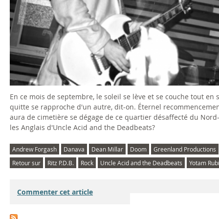
En ce mois de septembre, le soleil se lève et se couche tout en 
quitte se rapproche d'un autre, dit-on. Éternel recommencement.
aura de cimetière se dégage de ce quartier désaffecté du Nord-
les Anglais d'Uncle Acid and the Deadbeats?
Andrew Forgash
Danava
Dean Millar
Doom
Greenland Productions
Retour sur
Ritz P.D.B.
Rock
Uncle Acid and the Deadbeats
Yotam Rub
Commenter cet article