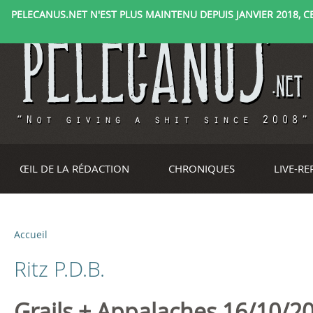
PELECANUS.NET N'EST PLUS MAINTENU DEPUIS JANVIER 2018, CE 
ŒIL DE LA RÉDACTION
CHRONIQUES
LIVE-R
Accueil
V
Ritz P.D.B.
o
u
Grails + Appalaches 16/10/2