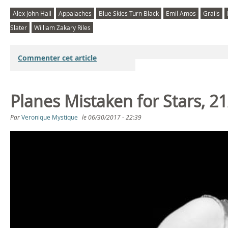
Alex John Hall
Appalaches
Blue Skies Turn Black
Emil Amos
Grails
Slater
William Zakary Riles
Commenter cet article
Planes Mistaken for Stars, 2
Par
Veronique Mystique
le
06/30/2017 - 22:39