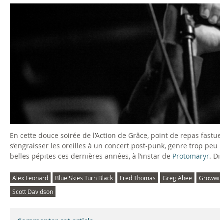
En cette douce soirée de l’Action de Grâce, point de repas fastu
s’engraisser les oreilles à un concert post-punk, genre trop pe
belles pépites ces dernières années, à l’instar de
Protomaryr
. D
Alex Leonard
Blue Skies Turn Black
Fred Thomas
Greg Ahee
Growwi
Scott Davidson