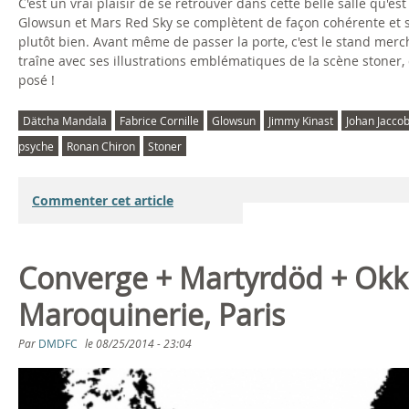
C'est un vrai plaisir de se retrouver dans cette belle salle qu'e
Glowsun et Mars Red Sky se complètent de façon cohérente et se
plutôt bien. Avant même de passer la porte, c'est le stand merch'
traîne avec ses illustrations emblématiques de la scène stoner, 
posé !
Dätcha Mandala
Fabrice Cornille
Glowsun
Jimmy Kinast
Johan Jacco
psyche
Ronan Chiron
Stoner
Commenter cet article
Converge + Martyrdöd + Okku
Maroquinerie, Paris
Par
DMDFC
le
08/25/2014 - 23:04