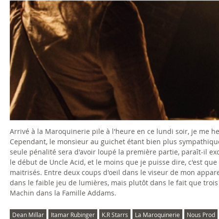
Arrivé à la Maroquinerie pile à l'heure en ce lundi soir, je m
Cependant, le monsieur au guichet étant bien plus sympathique
seule pénalité sera d'avoir loupé la première partie, paraît-il 
le début de Uncle Acid, et le moins que je puisse dire, c'est qu
maitrisés. Entre deux coups d'oeil dans le viseur de mon apparei
dans le faible jeu de lumières, mais plutôt dans le fait que troi
Machin dans la Famille Addams.
Dean Millar
Itamar Rubinger
K.R Starrs
La Maroquinerie
Nous Prod