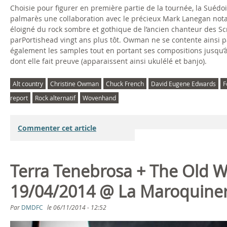
Choisie pour figurer en première partie de la tournée, la Suéd
palmarès une collaboration avec le précieux Mark Lanegan not
éloigné du rock sombre et gothique de l’ancien chanteur des S
parPortishead vingt ans plus tôt. Owman ne se contente ainsi pa
également les samples tout en portant ses compositions jusqu’à 
dont elle fait preuve (apparaissent ainsi ukulélé et banjo).
Alt country
Christine Owman
Chuck French
David Eugene Edwards
F
report
Rock alternatif
Wovenhand
Commenter cet article
Terra Tenebrosa + The Old W
19/04/2014 @ La Maroquineri
Par
DMDFC
le
06/11/2014 - 12:52