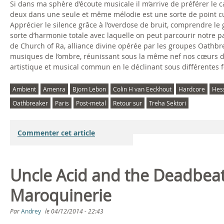
Si dans ma sphère d’écoute musicale il m’arrive de préférer le cal
deux dans une seule et même mélodie est une sorte de point c
Apprécier le silence grâce à l’overdose de bruit, comprendre le 
sorte d’harmonie totale avec laquelle on peut parcourir notre p
de Church of Ra, alliance divine opérée par les groupes Oathbre
musiques de l’ombre, réunissant sous la même nef nos cœurs déj
artistique et musical commun en le déclinant sous différentes 
Ambient
Amenra
Bjorn Lebon
Colin H van Eeckhout
Hardcore
Hes
Oathbreaker
Paris
Post-metal
Retour sur
Treha Sektori
Commenter cet article
Uncle Acid and the Deadbeat
Maroquinerie
Par
Andrey
le
04/12/2014 - 22:43