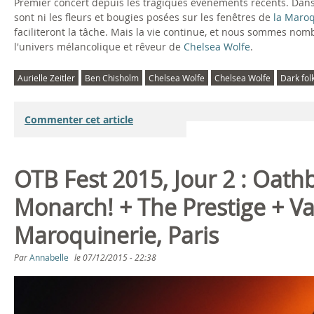
Premier concert depuis les tragiques évènements récents. Dans le
sont ni les fleurs et bougies posées sur les fenêtres de
la Maroq
faciliteront la tâche. Mais la vie continue, et nous sommes nom
l'univers mélancolique et rêveur de
Chelsea Wolfe
.
Aurielle Zeitler
Ben Chisholm
Chelsea Wolfe
Chelsea Wolfe
Dark fol
Commenter cet article
OTB Fest 2015, Jour 2 : Oathb
Monarch! + The Prestige + V
Maroquinerie, Paris
Par
Annabelle
le
07/12/2015 - 22:38