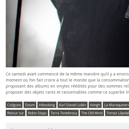
Ce samedi avait commencé de la même manière qu’il y a environ 
moment où l’on fait croire à tout le monde que la consommatio
proposant des albums en vinyles réédités pour des sommes rela
proposer des objets rares et raisonnables comme ce superbe l
Coilguns
Doom
Hibooking
Karl Daniel Lidén
Kongh
La Maroquineri
Retour sur
Robin Staps
Terra Tenebrosa
The Old Wind
Tomas Liljeda