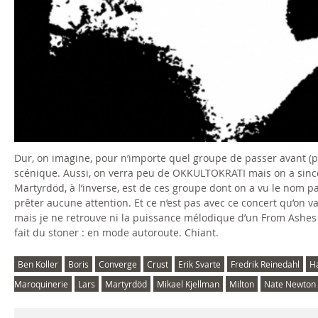
Dur, on imagine, pour n’importe quel groupe de passer avant (pi
scénique. Aussi, on verra peu de OKKULTOKRATI mais on a sincèr
Martyrdöd, à l’inverse, est de ces groupe dont on a vu le nom p
prêter aucune attention. Et ce n’est pas avec ce concert qu’on v
mais je ne retrouve ni la puissance mélodique d’un From Ashes 
fait du stoner : en mode autoroute. Chiant.
Ben Koller
Boris
Converge
Crust
Erik Svarte
Fredrik Reinedahl
H
Maroquinerie
Lars
Martyrdöd
Mikael Kjellman
Milton
Nate Newton