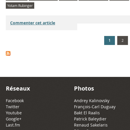
Yotam Rubinger
Commenter cet article
1
2
Réseaux
Photos
Facebook
Andrey Kalinovsky
Twitter
François-Carl Duguay
Youtube
Bakt El Raalis
Google+
Patrick Baleydier
Last.fm
Renaud Sakelaris