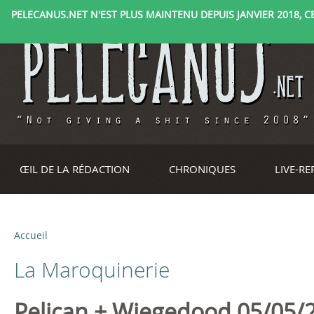
PELECANUS.NET N'EST PLUS MAINTENU DEPUIS JANVIER 2018, CE 
ŒIL DE LA RÉDACTION
CHRONIQUES
LIVE-R
Accueil
V
La Maroquinerie
o
u
Pelican + Wiegedood 05/05/2
P