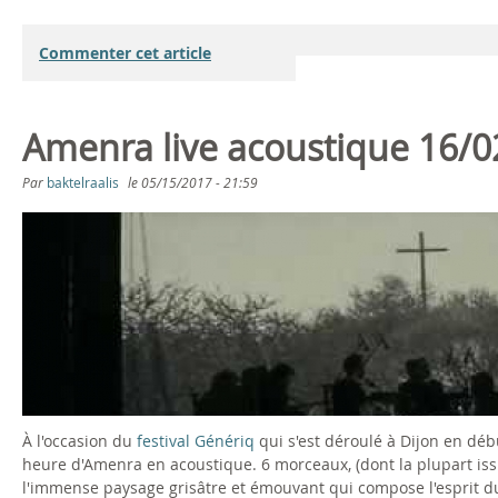
v
e
Commenter cet article
a
t
Amenra live acoustique 16/0
A
Par
baktelraalis
le
05/15/2017 - 21:59
A
B
M
-
E
A
N
n
R
c
À l'occasion du
festival Génériq
qui s'est déroulé à Dijon en dé
A
i
heure d'Amenra en acoustique. 6 morceaux, (dont la plupart iss
l'immense paysage grisâtre et émouvant qui compose l'esprit du 