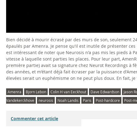
Bien décidé à mourir écrasé par des murs de son, seulement 24
épaulés par Amenra. Je pense qu'il est inutile de présenter ce
est intéressant de noter que Neurosis n'a pas mis les pieds à P
vitesse à laquelle sont parties les places. Pour leur part, AmenRa
première partie) avait sa signature chez Neurot Recordings à f
des années, et m'étant déjà fait écraser par la puissance d'Ame
élevées serait un euphémisme on ne peut plus doux. En fait, je 
Amenra
Bjorn Lebon
Colin H van Eeckhout
Dave Edwardson
Jason R
Vandekerckhove
neurosis
Noah Landis
Paris
Post-hardcore
Post-me
Commenter cet article