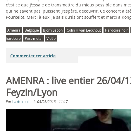
F
c'est ce que j'essaie de transmettre du mieux possible dans m
qui ne savent pas, puissent, j'espère, découvrir. Ce concert a é
D
Pourcelot. Merci à eux, je sais qu'ils ont souffert et merci à Kon
'
Amenra
Belgique
Bjorn Lebon
Colin H van Eeckhout
Hardcore noir
l
hardcore
Post-metal
Vidéo
i
Commenter cet article
v
e
AMENRA : live entier 26/04/1
f
Feyzin/Lyon
i
Par
baktelraalis
le
05/03/2013 - 11:17
l
A
m
m