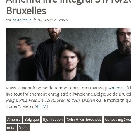
s
Bruxelles
a
ê
Par
baktelraalis
le
10/31/2017 - 20:25
g
t
A
e
e
m
s
s
e
i
n
c
r
Mass VI vient à peine de tomber entre nos mains qu'
Amenra
, à
i
a
live tout fraîchement enregistré à l'Ancienne Belgique de Bruxe
Reign
,
Plus Près De Toi (Closer To You)
,
Diaken
ou le monolithiq
L
"jouer". Merci
AB TV
!
i
Amenra
Belgique
Bjorn Lebon
Colin H van Eeckhout
Consouling Sou
metal
Vidéo