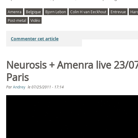
4
.
Amenra
Belgique
Bjorn Lebon
Colin H van Eeckhout
Entrevue
Hard
Post-metal
Vidéo
1
3
Commenter cet article
)
Neurosis + Amenra live 23/
Paris
Par
Andrey
le
07/25/2011 - 17:14