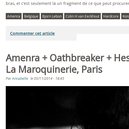
-
e
bras, et c'est seulement là un fragment de ce que peut procurer l
L
n
Amenra
Belgique
Bjorn Lebon
Colin H van Eeckhout
Hardcore
Kon
i
n
Commenter cet article
v
e
e
B
Amenra + Oathbreaker + Hes
a
e
La Maroquinerie, Paris
c
l
Par
Annabelle
le
05/11/2014 - 18:45
o
g
u
i
s
q
t
u