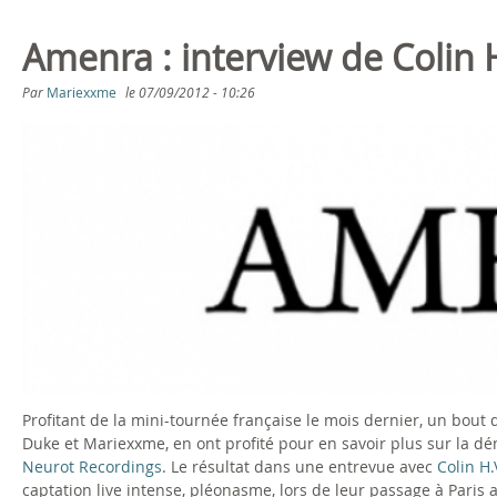
0
Amenra : interview de Colin 
p
Par
Mariexxme
le
07/09/2012 - 10:26
H
D
-
(
2
6
.
Profitant de la mini-tournée française le mois dernier, un bout 
Duke et Mariexxme, en ont profité pour en savoir plus sur la 
0
Neurot Recordings
. Le résultat dans une entrevue avec
Colin H
captation live intense, pléonasme, lors de leur passage à Paris 