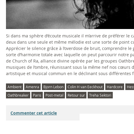
i
e
c
,
Si dans ma sphère d’écoute musicale il m’arrive de préférer le cal
deux dans une seule et même mélodie est une sorte de point c
G
Apprécier le silence grâce à l’overdose de bruit, comprendre le 
sorte d’harmonie totale avec laquelle on peut parcourir notre p
é
de Church of Ra, alliance divine opérée par les groupes Oathbre
musiques de l’ombre, réunissant sous la même nef nos cœurs déj
n
artistique et musical commun en le déclinant sous différentes 
é
Ambient
Amenra
Bjorn Lebon
Colin H van Eeckhout
Hardcore
Hes
r
Oathbreaker
Paris
Post-metal
Retour sur
Treha Sektori
i
Commenter cet article
q