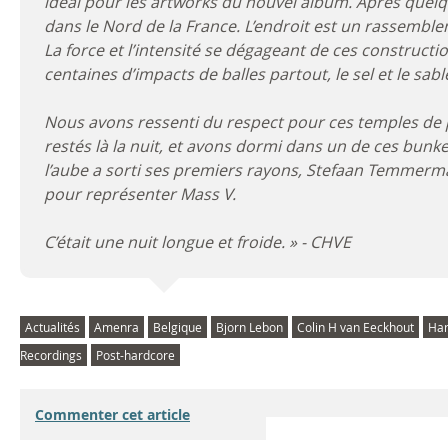
idéal pour les artworks du nouvel album. Après quelqu
e
dans le Nord de la France. L’endroit est un rassembl
La force et l’intensité se dégageant de ces construct
,
centaines d’impacts de balles partout, le sel et le sabl
F
Nous avons ressenti du respect pour ces temples de 
e
restés là la nuit, et avons dormi dans un de ces bun
l’aube a sorti ses premiers rayons, Stefaan Temmerman
y
pour représenter Mass V.
z
C’était une nuit longue et froide. » - CHVE
i
n
Actualités
Amenra
Belgique
Bjorn Lebon
Colin H van Eeckhout
Har
-
Recordings
Post-hardcore
7
Commenter cet article
2