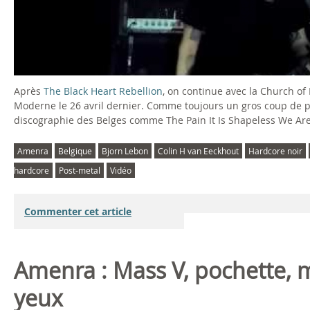
)
e
n
R
Après
The Black Heart Rebellion
, on continue avec la Church of
a
Moderne le 26 avril dernier. Comme toujours un gros coup de p
discographie des Belges comme The Pain It Is Shapeless We Are
@
Amenra
Belgique
Bjorn Lebon
Colin H van Eeckhout
Hardcore noir
L
hardcore
Post-metal
Vidéo
'
Commenter cet article
E
p
Amenra : Mass V, pochette, m
i
yeux