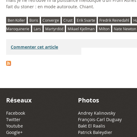
mais je ne retrouve ni la puissance mélodique d’un From Ashes 
fait du stoner : en mode autoroute. Chiant.
Ben Koller
Boris
Converge
Crust
Erik Svarte
Fredrik Reinedahl
H
Maroquinerie
Lars
Martyrdöd
Mikael Kjellman
Milton
Nate Newton
Commenter cet article
Réseaux
Photos
Facebook
Andrey Kalinovsky
Twitter
François-Carl Duguay
Youtube
Bakt El Raalis
Google+
Patrick Baleydier