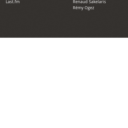
Last.fm
Renaud Sakelaris
Rémy Ogez