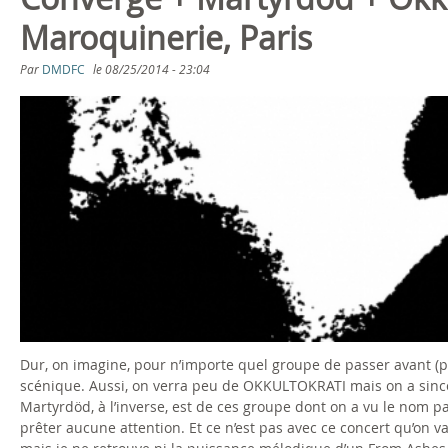
s
Maroquinerie, Paris
ê
Par
DMDFC
le
08/25/2014 - 23:04
t
e
s
i
c
i
Dur, on imagine, pour n’importe quel groupe de passer avant (pi
scénique. Aussi, on verra peu de OKKULTOKRATI mais on a sincèr
Martyrdöd, à l’inverse, est de ces groupe dont on a vu le nom p
prêter aucune attention. Et ce n’est pas avec ce concert qu’on v