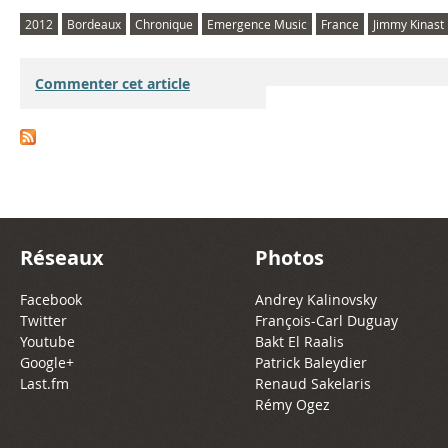
2012
Bordeaux
Chronique
Emergence Music
France
Jimmy Kinast
Commenter cet article
Réseaux
Photos
Facebook
Andrey Kalinovsky
Twitter
François-Carl Duguay
Youtube
Bakt El Raalis
Google+
Patrick Baleydier
Last.fm
Renaud Sakelaris
Rémy Ogez