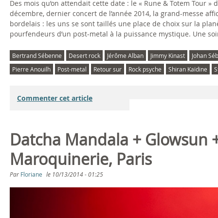
Des mois qu’on attendait cette date : le « Rune & Totem Tour » 
décembre, dernier concert de l’année 2014, la grand-messe aff
bordelais : les uns se sont taillés une place de choix sur la pl
pourfendeurs d’un post-metal à la puissance mystique. Une soi
Bertrand Sébenne
Desert rock
Jérôme Alban
Jimmy Kinast
Johan Sé
Pierre Anouilh
Post-metal
Retour sur
Rock psyche
Shiran Kaïdine
S
Commenter cet article
Datcha Mandala + Glowsun +
Maroquinerie, Paris
Par
Floriane
le
10/13/2014 - 01:25