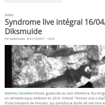
Vidéo
Syndrome live intégral 16/0
Diksmuide
Par
baktelraalis
le
01/12/2017 - 19:29
S
y
n
d
r
Mathieu Vandekerckhove
, guitariste au sein d'Amenra, feu-Kin
o
un véritable bijou ambient en 2016. Intitulé "
Forever and a Day
d'une trentaine de minutes, qui prendra la durée de son titre a