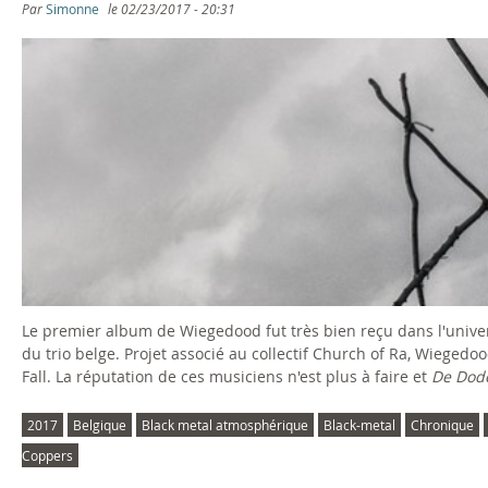
Par
Simonne
le
02/23/2017 - 20:31
g
e
s
Le premier album de Wiegedood fut très bien reçu dans l'univer
du trio belge. Projet associé au collectif Church of Ra, Wieg
Fall. La réputation de ces musiciens n'est plus à faire et
De Dod
2017
Belgique
Black metal atmosphérique
Black-metal
Chronique
Coppers