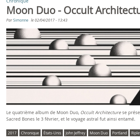
Chronique
Moon Duo - Occult Architectu
Par
Simonne
le
02/04/2017 - 13:43
Le quatrième album de Moon Duo,
Occult Architecture
se prése
Sacred Bones le 3 février, et le voyage astral fut ainsi entamé.
2017
Chronique
États-Unis
John Jeffrey
Moon Duo
Portland
Ripl