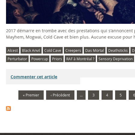
r
e
2017 démarre en trombe avec des prestations qui s'annoncent p
v
Mayhem, Mogwai, Cold Cave et bien plus. Aucune excuse pour h
e
Alcest
Black Anvil
Cold Cave
Creepers
Das Mörtal
Deathsticks
D
r
Perturbator
Powercup
Priors
RAF à Montréal ?
Sensory Deprivation
"
Commenter cet article
L
i
« Premier
‹ Précédent
…
3
4
5
v
e