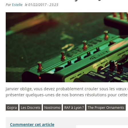
Par
Estelle
le
01/22/2017 - 23:23
Janvier oblige, vous devez probablement crouler sous les vœux 
présenter quelques-unes de nos bonnes résolutions pour cette
Gojira
Les Discrets
Nostromo
RAF à Lyon ?
The Proper Ornaments
Commenter cet article