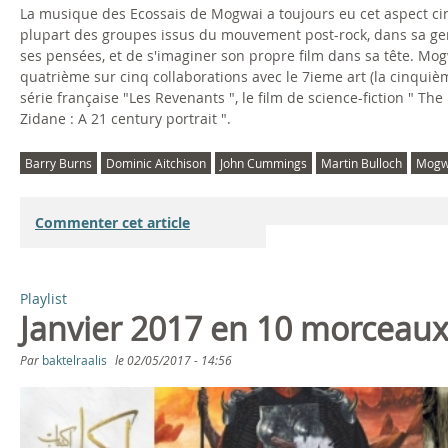
La musique des Ecossais de Mogwai a toujours eu cet aspect cin
plupart des groupes issus du mouvement post-rock, dans sa genè
ses pensées, et de s'imaginer son propre film dans sa tête. Mo
quatrième sur cinq collaborations avec le 7ieme art (la cinquiè
série française "Les Revenants ", le film de science-fiction " Th
Zidane : A 21 century portrait ".
Barry Burns
Dominic Aitchison
John Cummings
Martin Bulloch
Mogw
Commenter cet article
Playlist
Janvier 2017 en 10 morceau
Par
baktelraalis
le
02/05/2017 - 14:56