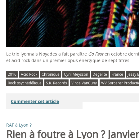
Le trio lyonnais Noyades a fait paraître
Go Fast
en octobre derni
et acid rock dans un premier opus énergique de sept titres.
2016
Acid Rock
Chronique
Cyril Meysson
Degelite
France
Jessy 
Rock psychédélique
S.K. Records
Vince VanCuny
WV Sorcerer Producti
Commenter cet article
RAF à Lyon ?
Rien à foutre à Lyon ? Janvie