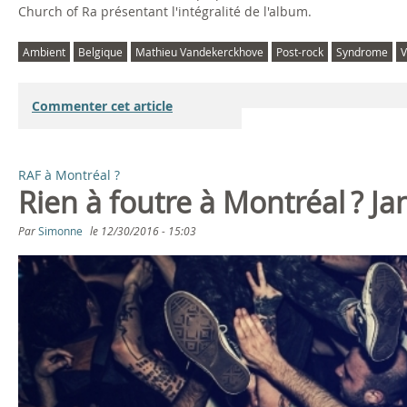
m
Church of Ra présentant l'intégralité de l'album.
e
Ambient
Belgique
Mathieu Vandekerckhove
Post-rock
Syndrome
V
"
Commenter cet article
N
o
RAF à Montréal ?
Rien à foutre à Montréal ? Ja
w
Par
Simonne
le
12/30/2016 - 15:03
A
n
d
F
o