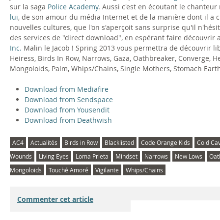
sur la saga
Police Academy
. Aussi c'est en écoutant le chanteur
lui
, de son amour du média Internet et de la manière dont il a
nouvelles cultures, que l'on s'aperçoit sans surprise qu'il n'hé
des services de "direct download", en espérant faire découvrir
Inc.
Malin le Jacob ! Spring 2013 vous permettra de découvrir li
Heiress, Birds In Row, Narrows, Gaza, Oathbreaker, Converge, He
Mongoloids, Palm, Whips/Chains, Single Mothers, Stomach Earth
Download from Mediafire
Download from Sendspace
Download from Yousendit
Download from Deathwish
AC4
Actualités
Birds in Row
Blacklisted
Code Orange Kids
Cold Ca
Wounds
Living Eyes
Loma Prieta
Mindset
Narrows
New Lows
Oat
Mongoloids
Touché Amoré
Vigilante
Whips/Chains
Commenter cet article