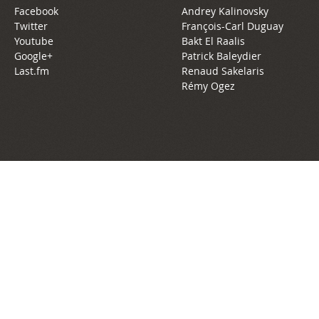
Facebook
Andrey Kalinovsky
Twitter
François-Carl Duguay
Youtube
Bakt El Raalis
Google+
Patrick Baleydier
Last.fm
Renaud Sakelaris
Rémy Ogez