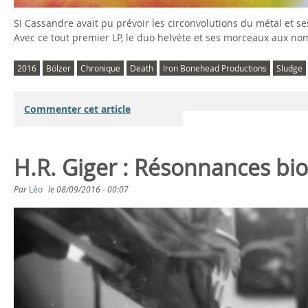
Si Cassandre avait pu prévoir les circonvolutions du métal et s
Avec ce tout premier LP, le duo helvète et ses morceaux aux n
2016
Bölzer
Chronique
Death
Iron Bonehead Productions
Sludge
Commenter cet article
H.R. Giger : Résonnances b
Par
Léo
le
08/09/2016 - 00:07