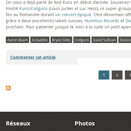
On vous a déjà parlé de Red Kunz en début d’année. Souvenez-
moitié
Kunz
/
Coilguns
(Louis Jucker et Luc Hess), ce super-group
feu au Romandie durant
un concert épique
. C’est désormais off
grâce à deux (excellents) labels suisses,
Hummus Records
et
Di
prochain. Pour patienter jusque là, voici à la suite un petit ape
Aaron Beam
Actualités
Bryan Giles
Coilguns
David Sullivan
Divisi
Commenter cet article
1
2
Réseaux
Photos