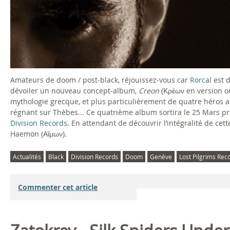
Amateurs de doom / post-black, réjouissez-vous car
Rorcal
est d
dévoiler un nouveau concept-album,
Creon
(Κρέων en version or
mythologie grecque, et plus particulièrement de quatre héros 
régnant sur Thèbes... Ce quatrième album sortira le 25 Mars p
Division Records
. En attendant de découvrir l’intégralité de cet
Haemon (Αἵμων).
Actualités
Black
Division Records
Doom
Genève
Lost Pilgrims Rec
Commenter cet article