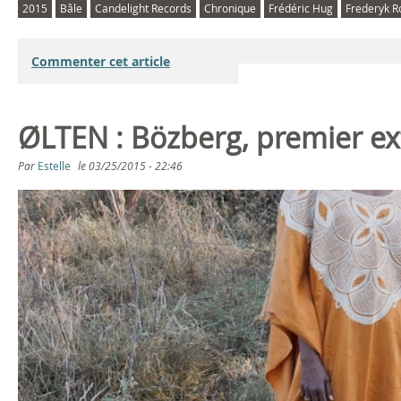
2015
Bâle
Candelight Records
Chronique
Frédéric Hug
Frederyk R
Commenter cet article
ØLTEN : Bözberg, premier e
Par
Estelle
le
03/25/2015 - 22:46