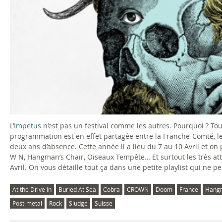
L’
Impetus
n’est pas un festival comme les autres. Pourquoi ? Tou
programmation est en effet partagée entre la Franche-Comté, le J
deux ans d’absence. Cette année il a lieu du 7 au 10 Avril et on 
W N, Hangman’s Chair, Oiseaux Tempête… Et surtout les très att
Avril. On vous détaille tout ça dans une petite playlist qui ne p
At the Drive In
Buried At Sea
Cobra
CROWN
Doom
France
Hangm
Post-metal
Rock
Sludge
Suisse