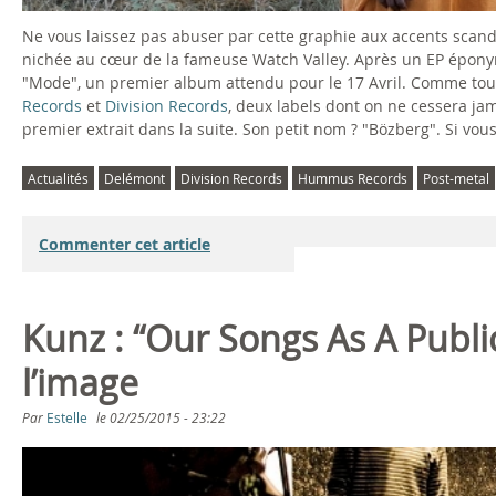
Ne vous laissez pas abuser par cette graphie aux accents scan
nichée au cœur de la fameuse Watch Valley. Après un EP éponyme
"Mode", un premier album attendu pour le 17 Avril. Comme tout
Records
et
Division Records
, deux labels dont on ne cessera ja
premier extrait dans la suite. Son petit nom ? "Bözberg". Si 
Actualités
Delémont
Division Records
Hummus Records
Post-metal
Commenter cet article
Kunz : “Our Songs As A Public
l’image
Par
Estelle
le
02/25/2015 - 23:22