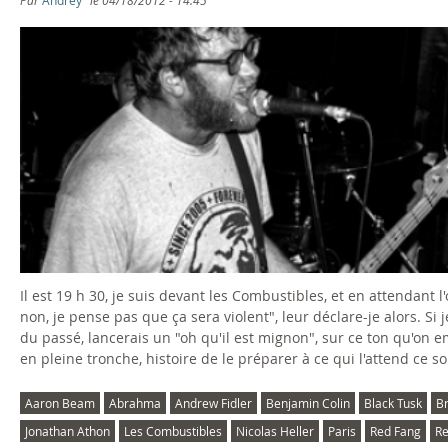
Il est 19 h 30, je suis devant les Combustibles, et en attendant
non, je pense pas que ça sera violent", leur déclare-je alors. S
du passé, lancerais un "oh qu'il est mignon", sur ce ton qu'on 
en pleine tronche, histoire de le préparer à ce qui l'attend ce so
Aaron Beam
Abrahma
Andrew Fidler
Benjamin Colin
Black Tusk
Br
Jonathan Athon
Les Combustibles
Nicolas Heller
Paris
Red Fang
Re