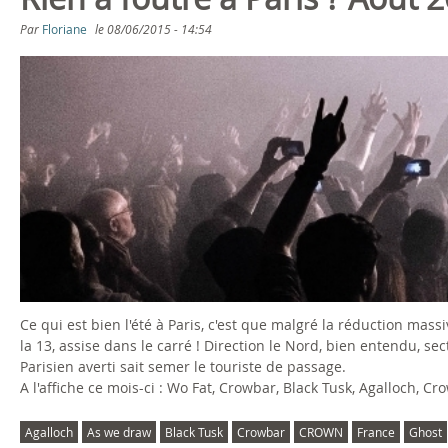
s
Par
Floriane
le
08/06/2015 - 14:54
ê
t
e
s
i
c
i
Ce qui est bien l'été à Paris, c'est que malgré la réduction mass
la 13, assise dans le carré ! Direction le Nord, bien entendu, sec
Parisien averti sait semer le touriste de passage.
A l'affiche ce mois-ci : Wo Fat, Crowbar, Black Tusk, Agalloch, C
Agalloch
As we draw
Black Tusk
Crowbar
CROWN
France
Ghost