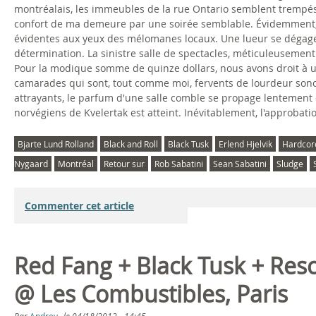
montréalais, les immeubles de la rue Ontario semblent trempés 
confort de ma demeure par une soirée semblable. Évidemment, 
évidentes aux yeux des mélomanes locaux. Une lueur se dégage 
détermination. La sinistre salle de spectacles, méticuleusement 
Pour la modique somme de quinze dollars, nous avons droit à 
camarades qui sont, tout comme moi, fervents de lourdeur sonor
attrayants, le parfum d'une salle comble se propage lentement da
norvégiens de Kvelertak est atteint. Inévitablement, l'approbati
Bjarte Lund Rolland
Black and Roll
Black Tusk
Erlend Hjelvik
Hardcor
Nygaard
Montréal
Retour sur
Rob Sabatini
Sean Sabatini
Sludge
Commenter cet article
Red Fang + Black Tusk + Re
@ Les Combustibles, Paris
Par
Andrey
le
04/18/2012 - 14:45