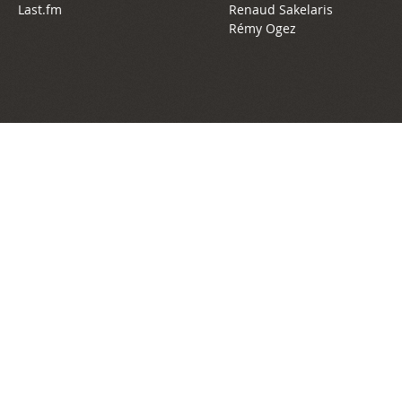
Last.fm
Renaud Sakelaris
Rémy Ogez