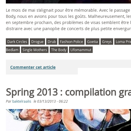
Le mois de mai s’alignait pour être mémorable. Avec le passag
Body, nous en avions pour tous les goûts. Malheureusement, le
en septembre prochain, des problèmes de visas semblent être l
distraire avec une panoplie de concerts de plus petite envergur
Dark Circles
Drogue
Drub
Fashion Police
Goetia
Greys
Loma Pri
Bedlam
Single Mothers
The Body
Ufomammut
Commenter cet article
Spring 2013 : compilation gr
Par
baktelraalis
le
03/13/2013 - 06:22