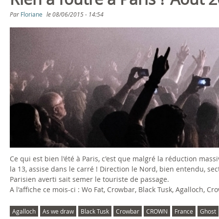
s
Par
Floriane
le
08/06/2015 - 14:54
ê
t
e
s
i
c
i
Ce qui est bien l'été à Paris, c'est que malgré la réduction mass
la 13, assise dans le carré ! Direction le Nord, bien entendu, sec
Parisien averti sait semer le touriste de passage.
A l'affiche ce mois-ci : Wo Fat, Crowbar, Black Tusk, Agalloch, C
Agalloch
As we draw
Black Tusk
Crowbar
CROWN
France
Ghost