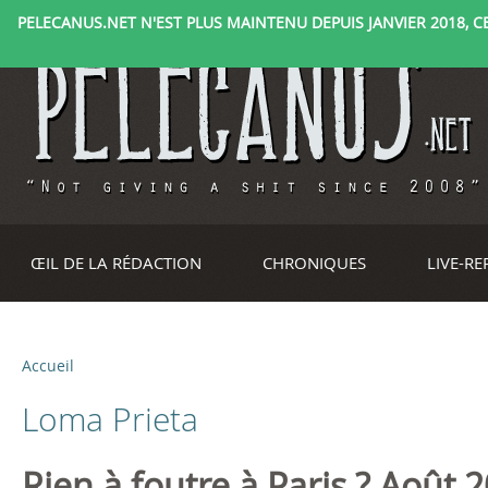
PELECANUS.NET N'EST PLUS MAINTENU DEPUIS JANVIER 2018, CE 
ŒIL DE LA RÉDACTION
CHRONIQUES
LIVE-R
Accueil
V
Loma Prieta
o
u
Rien à foutre à Paris ? Août 