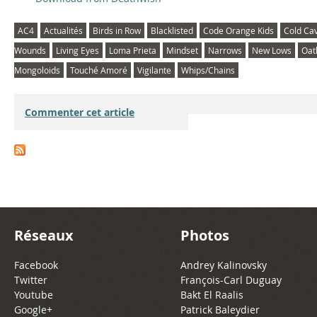
AC4
Actualités
Birds in Row
Blacklisted
Code Orange Kids
Cold Ca
Wounds
Living Eyes
Loma Prieta
Mindset
Narrows
New Lows
Oat
Mongoloids
Touché Amoré
Vigilante
Whips/Chains
Commenter cet article
Réseaux
Photos
Facebook
Andrey Kalinovsky
Twitter
François-Carl Duguay
Youtube
Bakt El Raalis
Google+
Patrick Baleydier