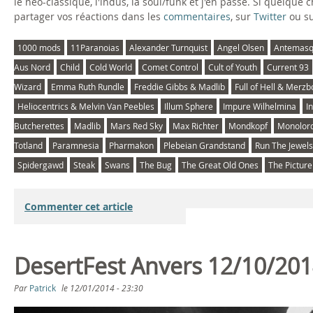
le néo-classique, l'indus, la soul/funk et j'en passe. Si quelque
partager vos réactions dans les
commentaires
, sur
Twitter
ou s
1000 mods
11Paranoias
Alexander Turnquist
Angel Olsen
Antemas
Aus Nord
Child
Cold World
Comet Control
Cult of Youth
Current 93
Wizard
Emma Ruth Rundle
Freddie Gibbs & Madlib
Full of Hell & Merz
Heliocentrics & Melvin Van Peebles
Illum Sphere
Impure Wilhelmina
I
Butcherettes
Madlib
Mars Red Sky
Max Richter
Mondkopf
Monolor
Totland
Paramnesia
Pharmakon
Plebeian Grandstand
Run The Jewels
Spidergawd
Steak
Swans
The Bug
The Great Old Ones
The Pictur
Commenter cet article
DesertFest Anvers 12/10/201
Par
Patrick
le
12/01/2014 - 23:30