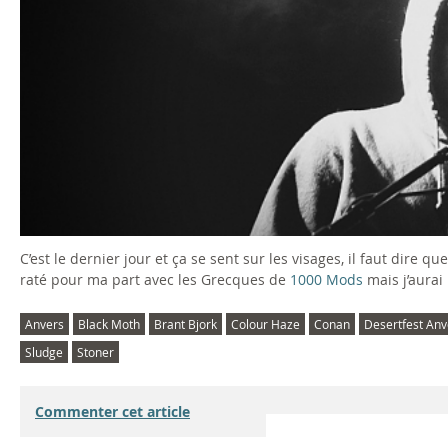
C’est le dernier jour et ça se sent sur les visages, il faut dire 
raté pour ma part avec les Grecques de
1000 Mods
mais j’aurai 
Anvers
Black Moth
Brant Bjork
Colour Haze
Conan
Desertfest Anv
Sludge
Stoner
Commenter cet article