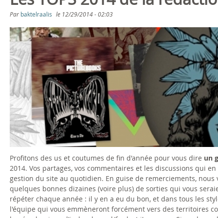
s
Par
baktelraalis
le
12/29/2014 - 02:03
ê
t
e
s
i
c
i
Profitons des us et coutumes de fin d'année pour vous dire
un 
2014. Vos partages, vos commentaires et les discussions qui e
gestion du site au quotidien. En guise de remerciements, nous 
quelques bonnes dizaines (voire plus) de sorties qui vous sera
répéter chaque année : il y en a eu du bon, et dans tous les sty
l'équipe qui vous emmèneront forcément vers des territoires conn