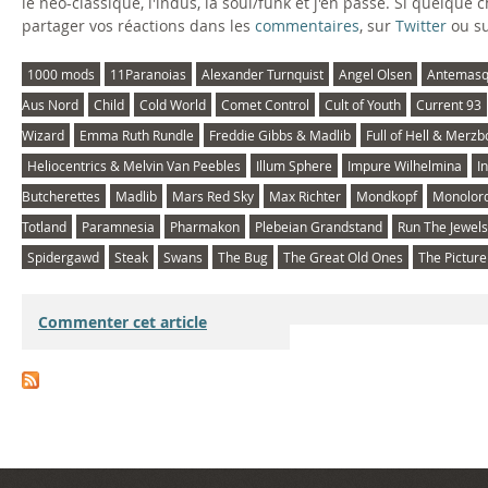
le néo-classique, l'indus, la soul/funk et j'en passe. Si quelque
partager vos réactions dans les
commentaires
, sur
Twitter
ou s
1000 mods
11Paranoias
Alexander Turnquist
Angel Olsen
Antemas
Aus Nord
Child
Cold World
Comet Control
Cult of Youth
Current 93
Wizard
Emma Ruth Rundle
Freddie Gibbs & Madlib
Full of Hell & Merz
Heliocentrics & Melvin Van Peebles
Illum Sphere
Impure Wilhelmina
I
Butcherettes
Madlib
Mars Red Sky
Max Richter
Mondkopf
Monolor
Totland
Paramnesia
Pharmakon
Plebeian Grandstand
Run The Jewels
Spidergawd
Steak
Swans
The Bug
The Great Old Ones
The Pictur
Commenter cet article