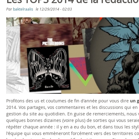
s
Par
baktelraalis
le
12/29/2014 - 02:03
ê
t
e
s
i
c
i
Profitons des us et coutumes de fin d'année pour vous dire
un 
2014. Vos partages, vos commentaires et les discussions qui e
gestion du site au quotidien. En guise de remerciements, nous 
quelques bonnes dizaines (voire plus) de sorties qui vous sera
répéter chaque année : il y en a eu du bon, et dans tous les sty
l'équipe qui vous emmèneront forcément vers des territoires conn