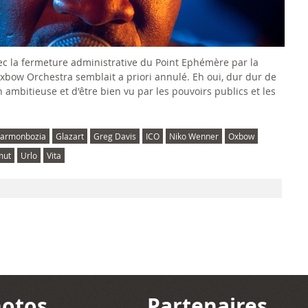
ec la fermeture administrative du Point Ephémère par la
Oxbow Orchestra semblait a priori annulé. Eh oui, dur dur de
 ambitieuse et d'être bien vu par les pouvoirs publics et les
armonbozia
Glazart
Greg Davis
ICO
Niko Wenner
Oxbow
mut
Urlo
Vita
otos
Partenaires