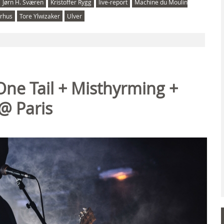
Jørn H. Sværen
Kristoffer Rygg
live-report
Machine du Moulin
erhus
Tore Ylwizaker
Ulver
ne Tail + Misthyrming +
@ Paris