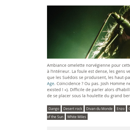
Ambiance omelette norvégienne pour cett
à l’intérieur. La foule est dense, les gen
que les Suédois se produisent, les haut-pa
Age
. Coïncidence ? Ou pas. Josh Homme ne t
existed ! »). Difficile de parler alors d’hab
de se placer sous la houlette du grand ber
Dango
Desert rock
Divan du Monde
Enzo
of the Sun
White Miles