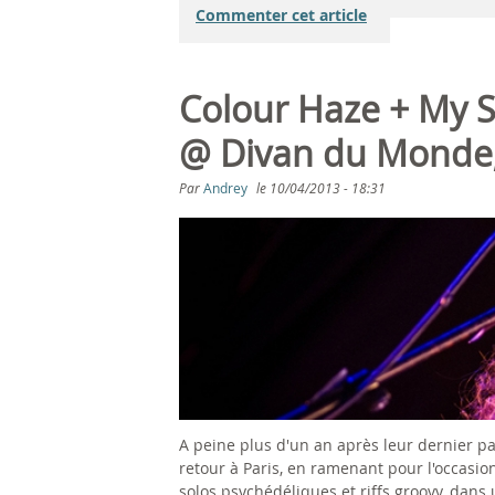
Commenter cet article
Colour Haze + My 
@ Divan du Monde,
Par
Andrey
le
10/04/2013 - 18:31
A peine plus d'un an après leur dernier p
retour à Paris, en ramenant pour l'occasi
solos psychédéliques et riffs groovy, dan