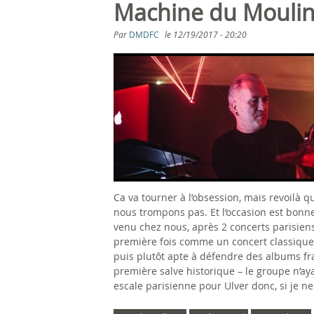
s
Machine du Moulin
ê
Par
DMDFC
le
12/19/2017 - 20:20
t
e
s
i
c
Ca va tourner à l’obsession, mais revoilà q
i
nous trompons pas. Et l’occasion est bonn
venu chez nous, après 2 concerts parisiens
première fois comme un concert classique,
puis plutôt apte à défendre des albums f
première salve historique – le groupe n’ay
escale parisienne pour Ulver donc, si je 