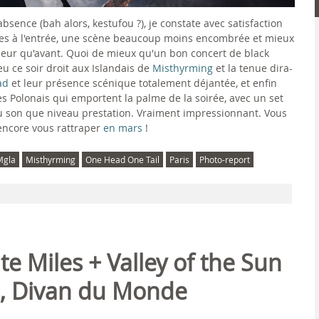
bsence (bah alors, kestufou ?), je constate avec satisfaction
ères à l'entrée, une scène beaucoup moins encombrée et mieux
illeur qu'avant. Quoi de mieux qu'un bon concert de black
u ce soir droit aux Islandais de
Misthyrming
et la tenue dira-
ad
et leur présence scénique totalement déjantée, et enfin
les Polonais qui emportent la palme de la soirée, avec un set
u son que niveau prestation. Vraiment impressionnant. Vous
encore vous rattraper
en mars
!
Mgla
Misthyrming
One Head One Tail
Paris
Photo-report
te Miles + Valley of the Sun
s, Divan du Monde