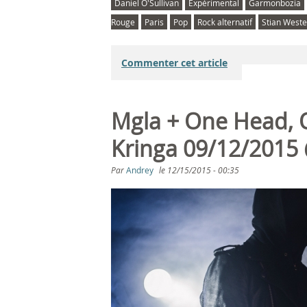
Daniel O'Sullivan
Expérimental
Garmonbozia
Rouge
Paris
Pop
Rock alternatif
Stian West
Commenter cet article
Mgla + One Head, O
Kringa 09/12/2015 
Par
Andrey
le
12/15/2015 - 00:35