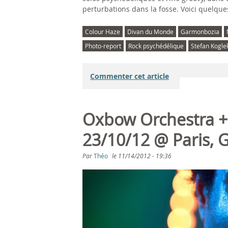
perturbations dans la fosse. Voici quelque
Colour Haze
Divan du Monde
Garmonbozia
Photo-report
Rock psychédélique
Stefan Kogle
Commenter cet article
Oxbow Orchestra 
23/10/12 @ Paris, G
Par
Théo
le
11/14/2012 - 19:36