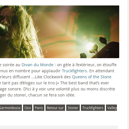
e soirée au
Divan du Monde
: on gèle à l’extérieur, on étouffe
s venus en nombre pour applaudir
Truckfighters
. En attendant
rleurs diffusent ...Like Clockwork des
Queens of the Stone
arit pas d’éloges sur le trio (« The best band that’s ever
illage sonore. D’ici à y voir une volonté plus ou moins discrète
ger du stoner, chacun se fera son idée.
Garmonbozia
Ozo
Paris
Retour sur
Stoner
Truckfighters
Valley