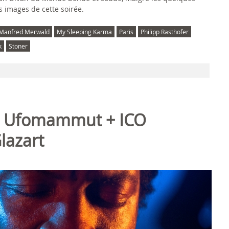
s images de cette soirée.
Manfred Merwald
My Sleeping Karma
Paris
Philipp Rasthofer
k
Stoner
+ Ufomammut + ICO
lazart