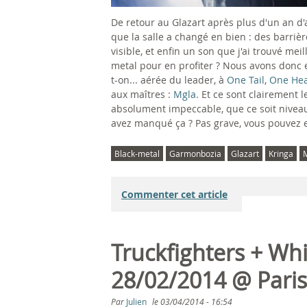
De retour au Glazart après plus d'un an d'a
que la salle a changé en bien : des barri
visible, et enfin un son que j'ai trouvé me
metal pour en profiter ? Nous avons donc e
t-on... aérée du leader, à
One Tail, One He
aux maîtres :
Mgla
. Et ce sont clairement 
absolument impeccable, que ce soit nivea
avez manqué ça ? Pas grave, vous pouvez 
Black-metal
Garmonbozia
Glazart
Kringa
Commenter cet article
Truckfighters + Whi
28/02/2014 @ Pari
Par
Julien
le
03/04/2014 - 16:54