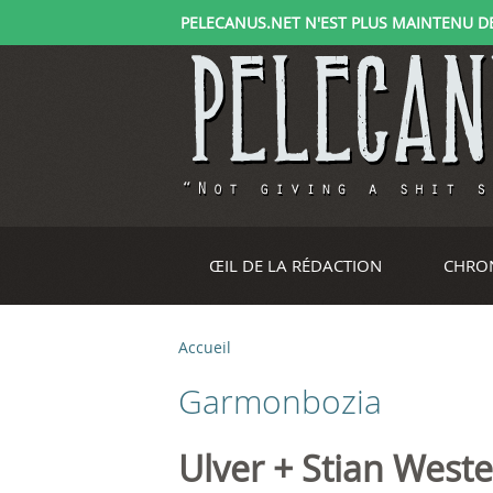
PELECANUS.NET N'EST PLUS MAINTENU DEPU
ŒIL DE LA RÉDACTION
CHRO
Accueil
V
Garmonbozia
o
u
Ulver + Stian West