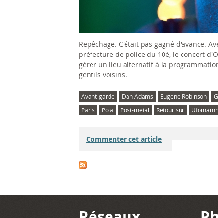
Repêchage. C'était pas gagné d'avance. Av
préfecture de police du 10è, le concert d'
gérer un lieu alternatif à la programmation
gentils voisins.
Avant-garde
Dan Adams
Eugene Robinson
G
Paris
Poia
Post-metal
Retour sur
Ufomam
Commenter cet article
Réseaux
Ph