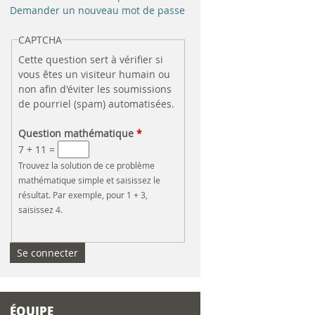
e
Demander un nouveau mot de passe
r
CAPTCHA
Cette question sert à vérifier si
c
vous êtes un visiteur humain ou
non afin d'éviter les soumissions
h
de pourriel (spam) automatisées.
e
Question mathématique
*
7 + 11 =
Trouvez la solution de ce problème
mathématique simple et saisissez le
résultat. Par exemple, pour 1 + 3,
saisissez 4.
ÉQUIPE