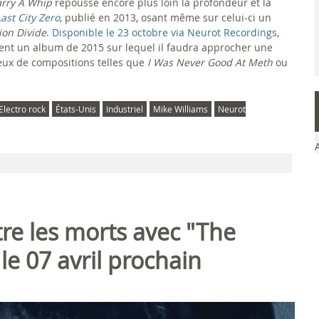
rry A Whip
repousse encore plus loin la profondeur et la
Last City Zero
,
publié en 2013, osant même sur celui-ci un
ion Divide
.
Disponible le 23 octobre via Neurot Recordings
,
ent un album de 2015 sur lequel il faudra approcher une
yeux de compositions telles que
I Was Never Good At Meth
ou
Electro rock
États-Unis
Industriel
Mike Williams
Neurot
tre les morts avec "The
e 07 avril prochain