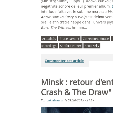
(Ministry, Skinny Puppy...).
Know How To Ca
négativité sonore de leur premier album,
interlude folk avec le sublime morceau
Vis
Know How To Carry A Whip
est définitivem
oreille afin d'être happé dans l'univers jo
Burn The Witness
hmmm...
Actualités
Bruce Lamont
Corrections House
Recordings
Sanford Parker
Scott Kelly
Commenter cet article
Minsk : retour d'en
Crash & The Draw" l
Par
baktelraalis
le
01/28/2015 - 21:17