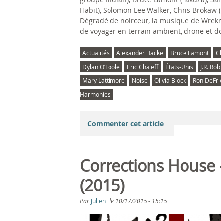
Habit), Solomon Lee Walker, Chris Brokaw 
Dégradé de noirceur, la musique de Wrekm
de voyager en terrain ambient, drone et d
Actualités
Alexander Hacke
Bruce Lamont
C
Dylan O’Toole
Eric Chaleff
États-Unis
J.R. Ro
Mary Lattimore
Noise
Olivia Block
Ron DeFri
Harmonies
Commenter cet article
Corrections House 
(2015)
Par
Julien
le
10/17/2015 - 15:15