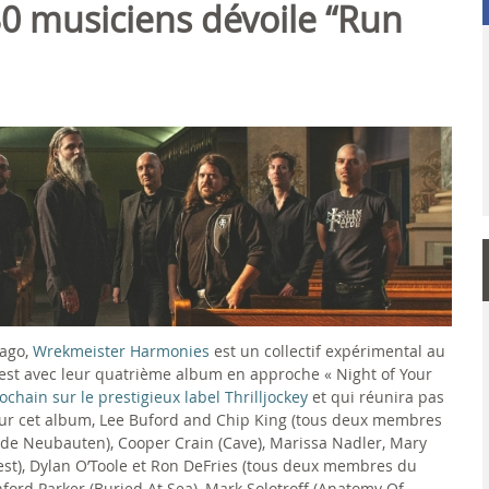
0 musiciens dévoile “Run
cago,
Wrekmeister Harmonies
est un collectif expérimental au
 est avec leur quatrième album en approche « Night of Your
ain sur le prestigieux label Thrilljockey
et qui réunira pas
r cet album, Lee Buford and Chip King (tous deux membres
nde Neubauten), Cooper Crain (Cave), Marissa Nadler, Mary
diest), Dylan O’Toole et Ron DeFries (tous deux membres du
ford Parker (Buried At Sea), Mark Solotroff (Anatomy Of