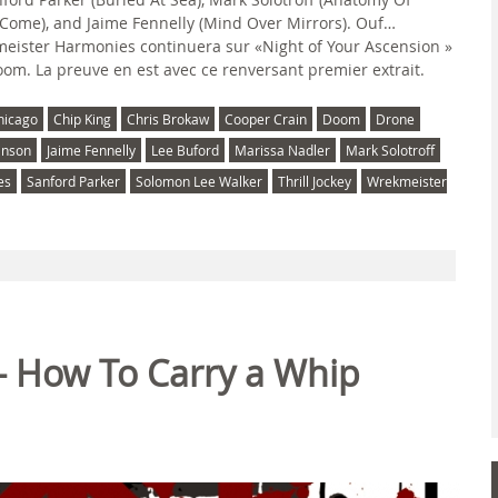
(Come), and Jaime Fennelly (Mind Over Mirrors). Ouf…
eister Harmonies continuera sur «Night of Your Ascension »
oom. La preuve en est avec ce renversant premier extrait.
hicago
Chip King
Chris Brokaw
Cooper Crain
Doom
Drone
binson
Jaime Fennelly
Lee Buford
Marissa Nadler
Mark Solotroff
es
Sanford Parker
Solomon Lee Walker
Thrill Jockey
Wrekmeister
- How To Carry a Whip