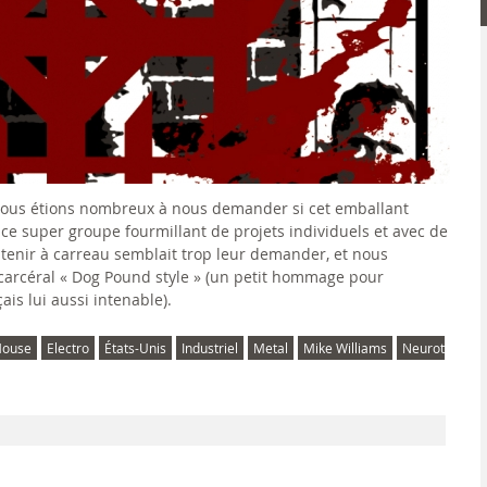
 nous étions nombreux à nous demander si cet emballant
e ce super groupe fourmillant de projets individuels et avec de
e tenir à carreau semblait trop leur demander, et nous
arcéral « Dog Pound style » (un petit hommage pour
ais lui aussi intenable).
House
Electro
États-Unis
Industriel
Metal
Mike Williams
Neurot