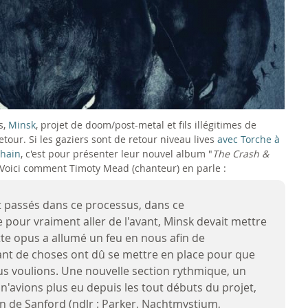
s,
Minsk
, projet de doom/post-metal et fils illégitimes de
 retour. Si les gaziers sont de retour niveau lives
avec Torche à
chain
, c'est pour présenter leur nouvel album "
The Crash &
n. Voici comment Timoty Mead (chanteur) en parle :
nt passés dans ce processus, dans ce
pour vraiment aller de l'avant, Minsk devait mettre
tte opus a allumé un feu en nous afin de
ant de choses ont dû se mettre en place pour que
us voulions. Une nouvelle section rythmique, un
n'avions plus eu depuis les tout débuts du projet,
on de Sanford (ndlr : Parker, Nachtmystium,